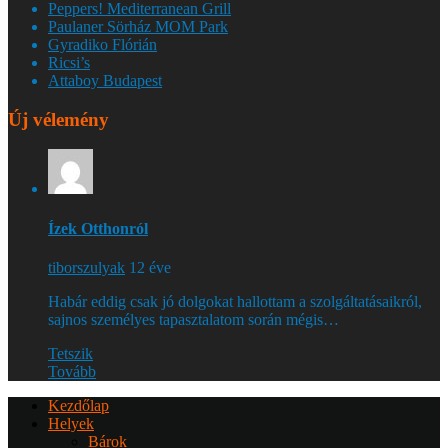
Peppers! Mediterranean Grill
Paulaner Sörház MOM Park
Gyradiko Flórián
Ricsi’s
Attaboy Budapest
Új vélemény
Ízek Otthonról
tiborszulyak
12 éve
Habár eddig csak jó dolgokat hallottam a szolgáltatásaikról,
sajnos személyes tapasztalatom során mégis…
Tetszik
Tovább
Kezdőlap
Helyek
Bárok