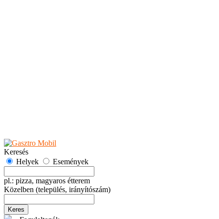
Teaházak
Tejbárok
Vendéglők
Események
Akciók
Fesztiválok
Kiállítások
Programok
Rendezvények
Ünnepek
Hely hozzáadása
Esemény hozzáadása
Ajánlás
Hirdetők részére
GYIK
Keresés
Helyek
Események
pl.: pizza, magyaros étterem
Közelben
(település, irányítószám)
Keres