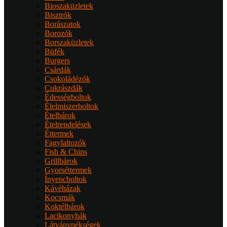
Bioszaküzletek
Bisztrók
Borászatok
Borozók
Borszaküzletek
Büfék
Burgers
Csárdák
Csokoládézók
Cukrászdák
Édességboltok
Élelmiszerboltok
Ételbárok
Ételrendelések
Éttermek
Fagylaltozók
Fish & Chips
Grillbárok
Gyorséttermek
Ínyencboltok
Kávéházak
Kocsmák
Koktélbárok
Lacikonyhák
Látványpékségek