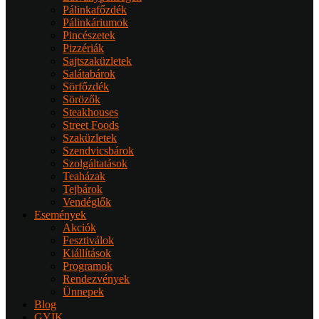
Pálinkafőzdék
Pálinkáriumok
Pincészetek
Pizzériák
Sajtszaküzletek
Salátabárok
Sörfőzdék
Sörözők
Steakhouses
Street Foods
Szaküzletek
Szendvicsbárok
Szolgáltatások
Teaházak
Tejbárok
Vendéglők
Események
Akciók
Fesztiválok
Kiállítások
Programok
Rendezvények
Ünnepek
Blog
GYIK