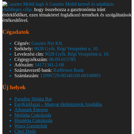
A Gasztro Mobil kereső és adatbázis
elsődleges célja,
hogy összehozza a gasztronómia iránt
érdeklődőket, ezen témakörrel foglalkozó termékek és szolgáltatások
értékesítőivel.
Cégadatok
Cégnév:
Gasztro Net Kft.
Székhely:
9028 Győr, Régi Veszprémi u. 10.
Levelezési cím:
9028 Győr, Régi Veszprémi u. 10.
Cégjegyzékszám:
08-09-015785
Adószám:
14171341-2-08
Számlavezető bank:
Raiffeisen Bank
Számlaszám:
12096729-00346100-00100003
Új helyek
Paradise Shisha Bar
EgyKisHazai – Magyar élelmiszerek Angliába
Albapark Étterem
Melódia Cukrászda
Hisztéria Cukrászda
Waxx Gasztrobár
Chez Dodo