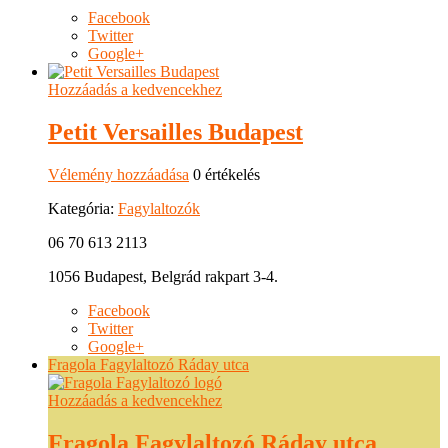
Facebook
Twitter
Google+
Hozzáadás a kedvencekhez
Petit Versailles Budapest
Vélemény hozzáadása
0 értékelés
Kategória:
Fagylaltozók
06 70 613 2113
1056 Budapest, Belgrád rakpart 3-4.
Facebook
Twitter
Google+
Fragola Fagylaltozó Ráday utca
Hozzáadás a kedvencekhez
Fragola Fagylaltozó Ráday utca