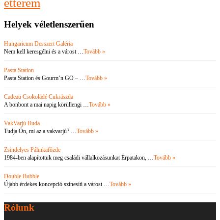
étterem
Helyek véletlenszerűen
Hungaricum Desszert Galéria
Nem kell keresgélni és a várost …
Tovább »
Pasta Station
Pasta Station és Gourm’n GO – …
Tovább »
Cadeau Csokoládé Cukrászda
A bonbont a mai napig körüllengi …
Tovább »
VakVarjú Buda
Tudja Ön, mi az a vakvarjú? …
Tovább »
Zsindelyes Pálinkafőzde
1984-ben alapítottuk meg családi vállalkozásunkat Érpatakon, …
Tovább »
Double Bubble
Újabb érdekes koncepció színesíti a várost …
Tovább »
Rólunk