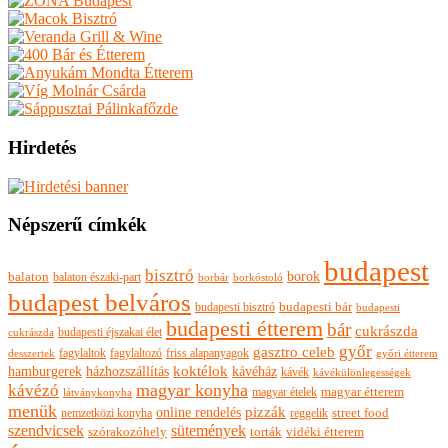
Hirdetés
Népszerű címkék
budapest
bisztró
borok
balaton
balaton északi-part
borkóstoló
borbár
budapest belváros
budapesti bisztró
budapesti bár
budapesti
budapesti étterem
bár
cukrászda
budapesti éjszakai élet
cukrászda
győr
gasztro celeb
fagylaltok
fagylaltozó
friss alapanyagok
győri étterem
desszertek
hamburgerek
koktélok
házhozszállítás
kávéház
kávék
kávékülönlegességek
magyar konyha
kávézó
magyar ételek
magyar étterem
látványkonyha
menük
pizzák
online rendelés
nemzetközi konyha
reggelik
street food
szendvicsek
sütemények
szórakozóhely
torták
vidéki étterem