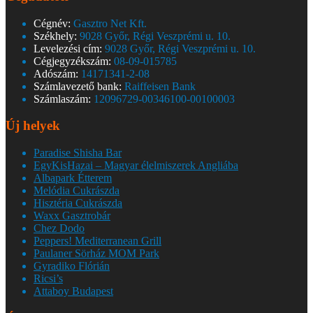
Cégnév:
Gasztro Net Kft.
Székhely:
9028 Győr, Régi Veszprémi u. 10.
Levelezési cím:
9028 Győr, Régi Veszprémi u. 10.
Cégjegyzékszám:
08-09-015785
Adószám:
14171341-2-08
Számlavezető bank:
Raiffeisen Bank
Számlaszám:
12096729-00346100-00100003
Új helyek
Paradise Shisha Bar
EgyKisHazai – Magyar élelmiszerek Angliába
Albapark Étterem
Melódia Cukrászda
Hisztéria Cukrászda
Waxx Gasztrobár
Chez Dodo
Peppers! Mediterranean Grill
Paulaner Sörház MOM Park
Gyradiko Flórián
Ricsi’s
Attaboy Budapest