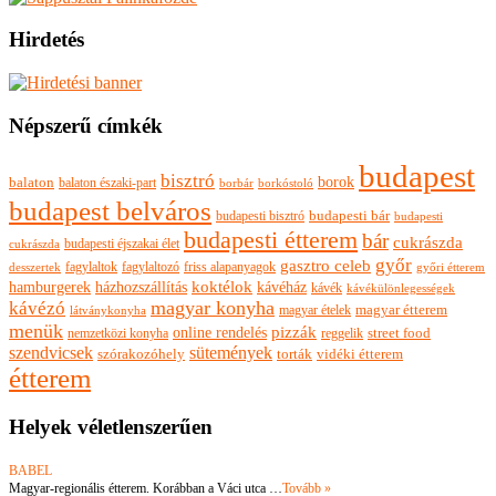
Hirdetés
Népszerű címkék
budapest
bisztró
borok
balaton
balaton északi-part
borkóstoló
borbár
budapest belváros
budapesti bisztró
budapesti bár
budapesti
budapesti étterem
bár
cukrászda
budapesti éjszakai élet
cukrászda
győr
gasztro celeb
fagylaltok
fagylaltozó
friss alapanyagok
győri étterem
desszertek
hamburgerek
koktélok
házhozszállítás
kávéház
kávék
kávékülönlegességek
magyar konyha
kávézó
magyar ételek
magyar étterem
látványkonyha
menük
pizzák
online rendelés
nemzetközi konyha
reggelik
street food
szendvicsek
sütemények
szórakozóhely
torták
vidéki étterem
étterem
Helyek véletlenszerűen
BABEL
Magyar-regionális étterem. Korábban a Váci utca …
Tovább »