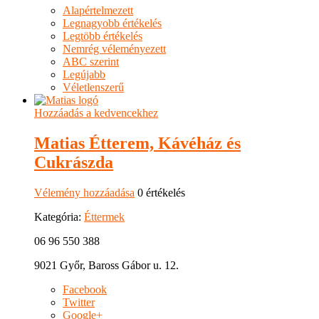
Alapértelmezett
Legnagyobb értékelés
Legtöbb értékelés
Nemrég véleményezett
ABC szerint
Legújabb
Véletlenszerű
Hozzáadás a kedvencekhez
Matias Étterem, Kávéház és
Cukrászda
Vélemény hozzáadása
0 értékelés
Kategória:
Éttermek
06 96 550 388
9021 Győr, Baross Gábor u. 12.
Facebook
Twitter
Google+