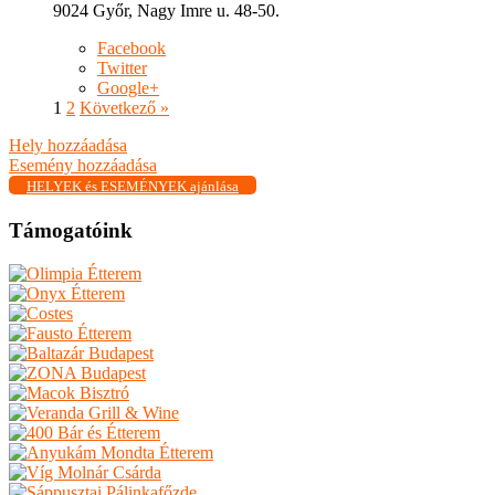
9024 Győr, Nagy Imre u. 48-50.
Facebook
Twitter
Google+
1
2
Következő »
Hely hozzáadása
Esemény hozzáadása
HELYEK és ESEMÉNYEK ajánlása
Támogatóink