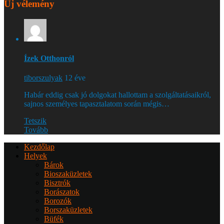
Új vélemény
Ízek Otthonról
tiborszulyak
12 éve
Habár eddig csak jó dolgokat hallottam a szolgáltatásaikról,
sajnos személyes tapasztalatom során mégis…
Tetszik
Tovább
Kezdőlap
Helyek
Bárok
Bioszaküzletek
Bisztrók
Borászatok
Borozók
Borszaküzletek
Büfék