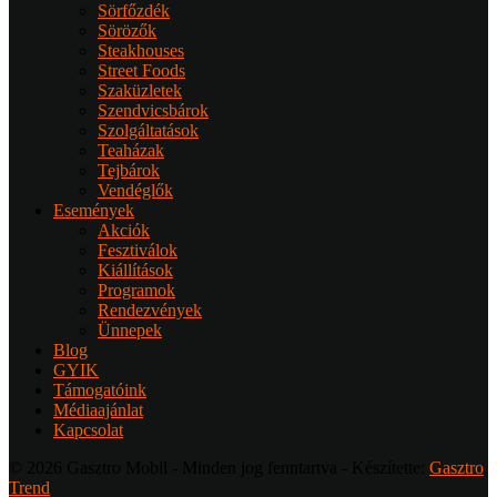
Sörfőzdék
Sörözők
Steakhouses
Street Foods
Szaküzletek
Szendvicsbárok
Szolgáltatások
Teaházak
Tejbárok
Vendéglők
Események
Akciók
Fesztiválok
Kiállítások
Programok
Rendezvények
Ünnepek
Blog
GYIK
Támogatóink
Médiaajánlat
Kapcsolat
© 2026 Gasztro Mobil - Minden jog fenntartva - Készítette:
Gasztro
Trend