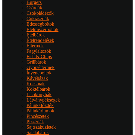
Burgers
Csárdák
Csokoládézók
Cukrászdák
Édességboltok
Élelmiszerboltok
Ételbárok
Ételrendelések
Éttermek
Fagylaltozók
Fish & Chips
Grillbárok
Gyorséttermek
Ínyencboltok
Kávéházak
Kocsmák
Koktélbárok
Lacikonyhák
Látványpékségek
Pálinkafőzdék
Pálinkáriumok
Pincészetek
Pizzériák
Sajtszaküzletek
Salátabárok