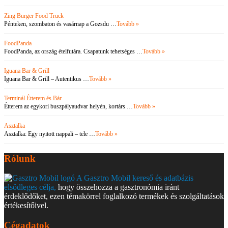
Zing Burger Food Truck
Pénteken, szombaton és vasárnap a Gozsdu …
Tovább »
FoodPanda
FoodPanda, az ország ételfutára. Csapatunk tehetséges …
Tovább »
Iguana Bar & Grill
Iguana Bar & Grill – Autentikus …
Tovább »
Terminál Étterem és Bár
Étterem az egykori buszpályaudvar helyén, kortárs …
Tovább »
Asztalka
Asztalka: Egy nyitott nappali – tele …
Tovább »
Rólunk
A Gasztro Mobil kereső és adatbázis
elsődleges célja,
hogy összehozza a gasztronómia iránt
érdeklődőket, ezen témakörrel foglalkozó termékek és szolgáltatások
értékesítőivel.
Cégadatok