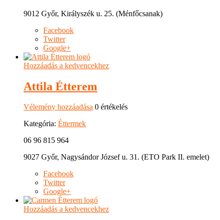
9012 Győr, Királyszék u. 25. (Ménfőcsanak)
Facebook
Twitter
Google+
Hozzáadás a kedvencekhez
Attila Étterem
Vélemény hozzáadása
0 értékelés
Kategória:
Éttermek
06 96 815 964
9027 Győr, Nagysándor József u. 31. (ETO Park II. emelet)
Facebook
Twitter
Google+
Hozzáadás a kedvencekhez