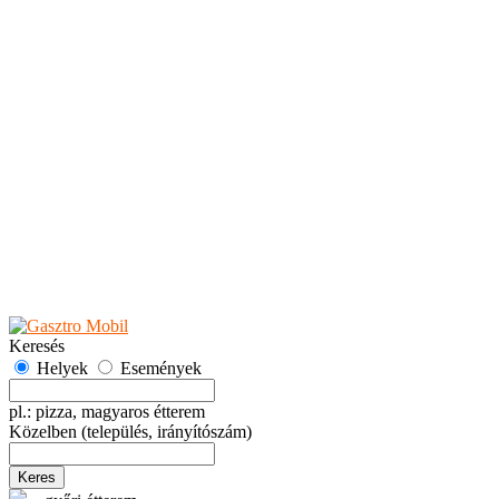
Teaházak
Tejbárok
Vendéglők
Események
Akciók
Fesztiválok
Kiállítások
Programok
Rendezvények
Ünnepek
Hely hozzáadása
Esemény hozzáadása
Ajánlás
Hirdetők részére
GYIK
Keresés
Helyek
Események
pl.: pizza, magyaros étterem
Közelben
(település, irányítószám)
Keres