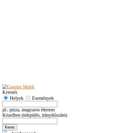
Teaházak
Tejbárok
Vendéglők
Események
Akciók
Fesztiválok
Kiállítások
Programok
Rendezvények
Ünnepek
Hely hozzáadása
Esemény hozzáadása
Ajánlás
Hirdetők részére
GYIK
Keresés
Helyek
Események
pl.: pizza, magyaros étterem
Közelben
(település, irányítószám)
Keres