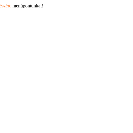
részére
menüpontunkat!