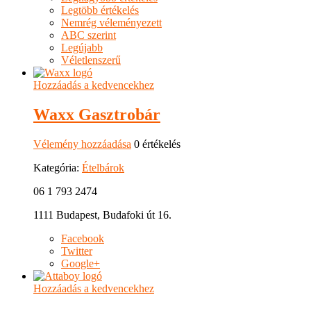
Legtöbb értékelés
Nemrég véleményezett
ABC szerint
Legújabb
Véletlenszerű
Hozzáadás a kedvencekhez
Waxx Gasztrobár
Vélemény hozzáadása
0 értékelés
Kategória:
Ételbárok
06 1 793 2474
1111 Budapest, Budafoki út 16.
Facebook
Twitter
Google+
Hozzáadás a kedvencekhez