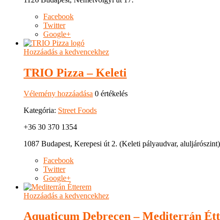
Facebook
Twitter
Google+
Hozzáadás a kedvencekhez
TRIO Pizza – Keleti
Vélemény hozzáadása
0 értékelés
Kategória:
Street Foods
+36 30 370 1354
1087 Budapest, Kerepesi út 2. (Keleti pályaudvar, aluljárószint)
Facebook
Twitter
Google+
Hozzáadás a kedvencekhez
Aquaticum Debrecen – Mediterrán Ét