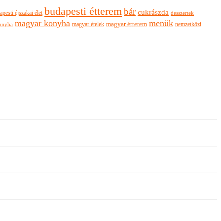
budapesti étterem
bár
cukrászda
apesti éjszakai élet
desszertek
magyar konyha
menük
magyar ételek
magyar étterem
nemzetközi
onyha