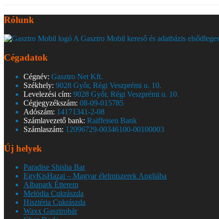
Rólunk
A Gasztro Mobil kereső és adatbázis elsődleges
Cégadatok
Cégnév:
Gasztro Net Kft.
Székhely:
9028 Győr, Régi Veszprémi u. 10.
Levelezési cím:
9028 Győr, Régi Veszprémi u. 10.
Cégjegyzékszám:
08-09-015785
Adószám:
14171341-2-08
Számlavezető bank:
Raiffeisen Bank
Számlaszám:
12096729-00346100-00100003
Új helyek
Paradise Shisha Bar
EgyKisHazai – Magyar élelmiszerek Angliába
Albapark Étterem
Melódia Cukrászda
Hisztéria Cukrászda
Waxx Gasztrobár