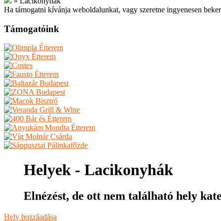
»
Lacikonyhák
Ha támogatni kívánja weboldalunkat, vagy szeretne ingyenesen beker
Támogatóink
Helyek - Lacikonyhák
Elnézést, de ott nem található hely k
Hely hozzáadása