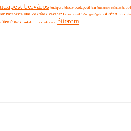
udapest belváros
budapesti bisztró
budapesti bár
bud
budapesti cukrászda
kávézó
rek
koktélok
házhozszállítás
kávéház
kávék
látványk
kávékülönlegességek
étterem
sütemények
torták
vidéki étterem