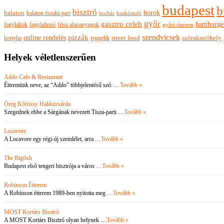
budapest
b
bisztró
borok
balaton
balaton északi-part
borkóstoló
borbár
győr
gasztro celeb
hamburge
fagylaltok
fagylaltozó
friss alapanyagok
győri étterem
szendvicsek
pizzák
online rendelés
szórakozóhely
konyha
reggelik
street food
Helyek véletlenszerűen
Addo Cafe & Restaurant
Éttermünk neve, az “Addo” többjelentésű szó: …
Tovább »
Öreg Kőrössy Halászcsárda
Szegednek ebbe a Sárgának nevezett Tisza-parti …
Tovább »
Locavore
A Locavore egy régi-új szemlélet, arra …
Tovább »
The Bigfish
Budapest első tengeri bisztrója a város …
Tovább »
Robinson Étterem
A Robinson étterem 1989-ben nyitotta meg …
Tovább »
MOST Kortárs Bisztró
A MOST Kortárs Bisztró olyan helynek …
Tovább »