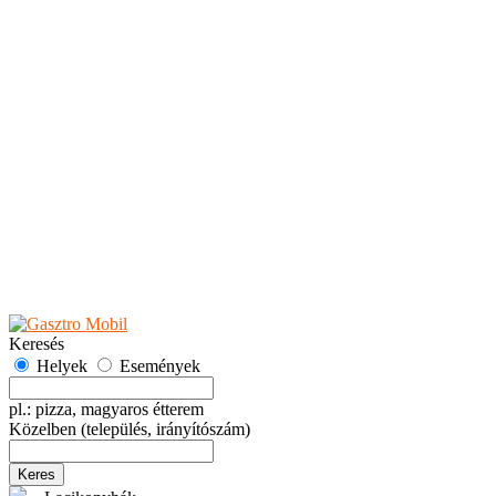
Teaházak
Tejbárok
Vendéglők
Események
Akciók
Fesztiválok
Kiállítások
Programok
Rendezvények
Ünnepek
Hely hozzáadása
Esemény hozzáadása
Ajánlás
Hirdetők részére
GYIK
Keresés
Helyek
Események
pl.: pizza, magyaros étterem
Közelben
(település, irányítószám)
Keres