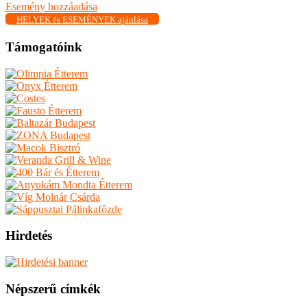
Esemény hozzáadása
HELYEK és ESEMÉNYEK ajánlása
Támogatóink
Hirdetés
Népszerű címkék