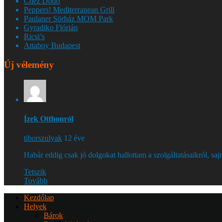
Chez Dodo
Peppers! Mediterranean Grill
Paulaner Sörház MOM Park
Gyradiko Flórián
Ricsi’s
Attaboy Budapest
Új vélemény
Ízek Otthonról
tiborszulyak
12 éve
Habár eddig csak jó dolgokat hallottam a szolgáltatásaikról, s
Tetszik
Tovább
Kezdőlap
Helyek
Bárok