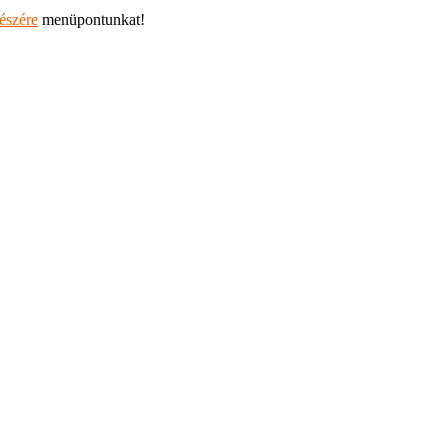
részére
menüpontunkat!