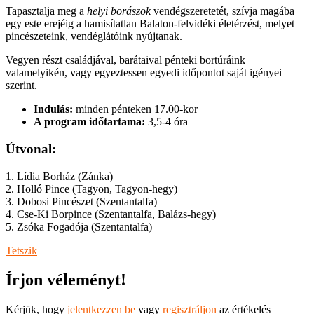
Tapasztalja meg a
helyi borászok
vendégszeretetét, szívja magába
egy este erejéig a hamisítatlan Balaton-felvidéki életérzést, melyet
pincészeteink, vendéglátóink nyújtanak.
Vegyen részt családjával, barátaival pénteki bortúráink
valamelyikén, vagy egyeztessen egyedi időpontot saját igényei
szerint.
Indulás:
minden pénteken 17.00-kor
A program időtartama:
3,5-4 óra
Útvonal:
1. Lídia Borház (Zánka)
2. Holló Pince (Tagyon, Tagyon-hegy)
3. Dobosi Pincészet (Szentantalfa)
4. Cse-Ki Borpince (Szentantalfa, Balázs-hegy)
5. Zsóka Fogadója (Szentantalfa)
Tetszik
Írjon véleményt!
Kérjük, hogy
jelentkezzen be
vagy
regisztráljon
az értékelés