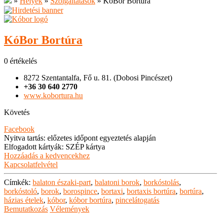
»
Helyek
»
Szolgáltatások
»
KóBor Bortúra
KóBor Bortúra
0 értékelés
8272 Szentantalfa, Fő u. 81. (Dobosi Pincészet)
+36 30 640 2770
www.kobortura.hu
Követés
Facebook
Nyitva tartás
:
előzetes időpont egyeztetés alapján
Elfogadott kártyák
:
SZÉP kártya
Hozzáadás a kedvencekhez
Kapcsolatfelvétel
Címkék:
balaton északi-part
,
balatoni borok
,
borkóstolás
,
borkóstoló
,
borok
,
borospince
,
bortaxi
,
bortaxis bortúra
,
bortúra
,
házias ételek
,
kóbor
,
kóbor bortúra
,
pincelátogatás
Bemutatkozás
Vélemények