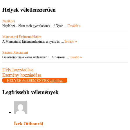
Helyek véletlenszerűen
NapKözi
NapKözi – Nem csak gyerekeknek…! Nyár, …
Tovább »
Mannatural Ételmanufaktúra
A Mannatural Ételmanufaktúra, a nyers és …
Tovább »
Sanzon Restaurant
Gasztronómia a város ölelésében… A Sanzon …
Tovább »
Hely hozzáadása
Esemény hozzáadása
HELYEK és ESEMÉNYEK ajánlása
Legfrissebb vélemények
Ízek Otthonról