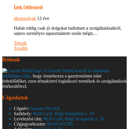
Ízek Otthonról
tiborszulyak
12 éve
Habár eddig csak jó dolgokat hallottam a szolgáltatásaikról,
sajnos személyes tapasztalatom során mégis…
Tetszik
Tovább
Rólunk
A Gasztro Mobil kereső és adatbázis
elsődleges célja,
hogy összehozza a gasztronómia iránt
érdeklődőket, ezen témakörrel foglalkozó termékek és szolgáltatások
értékesítőivel.
Cégadatok
Cégnév:
Gasztro Net Kft.
Székhely:
9028 Győr, Régi Veszprémi u. 10.
Levelezési cím:
9028 Győr, Régi Veszprémi u. 10.
Cégjegyzékszám:
08-09-015785