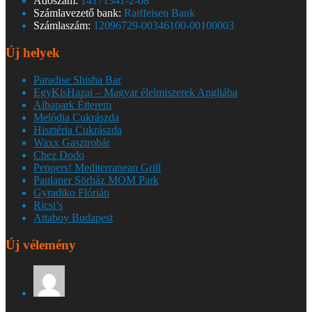
Adószám:
14171341-2-08
Számlavezető bank:
Raiffeisen Bank
Számlaszám:
12096729-00346100-00100003
Új helyek
Paradise Shisha Bar
EgyKisHazai – Magyar élelmiszerek Angliába
Albapark Étterem
Melódia Cukrászda
Hisztéria Cukrászda
Waxx Gasztrobár
Chez Dodo
Peppers! Mediterranean Grill
Paulaner Sörház MOM Park
Gyradiko Flórián
Ricsi’s
Attaboy Budapest
Új vélemény