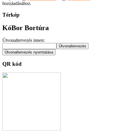
hozzáadásához.
Térkép
KóBor Bortúra
Útvonaltervezés innen:
QR kód