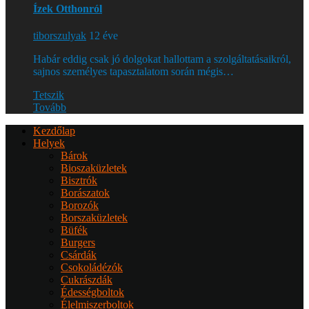
Ízek Otthonról
tiborszulyak
12 éve
Habár eddig csak jó dolgokat hallottam a szolgáltatásaikról,
sajnos személyes tapasztalatom során mégis…
Tetszik
Tovább
Kezdőlap
Helyek
Bárok
Bioszaküzletek
Bisztrók
Borászatok
Borozók
Borszaküzletek
Büfék
Burgers
Csárdák
Csokoládézók
Cukrászdák
Édességboltok
Élelmiszerboltok