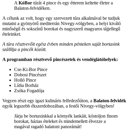
A
KóBor
túrát 4 pince és egy étterem keltette életre a
Balaton-felvidéken.
A célunk az volt, hogy egy szervezett túra alkalmával be tudjuk
mutatni a gyönyörű mediterrán Nivegy-völgyben, a helyi kiváló
minőségű és sokszínű borokat és nagyszerű magyaros tájjellegű
ételeinket.
A túra résztvevőit egész évben minden pénteken saját bortaxink
szállítja a pincék között.
A programban résztvevő pincészetek és vendéglátóhelyek:
Cse-Ki-Bor Pince
Dobosi Pincészet
Holló Pince
Lídia Borház
Zsóka Fogadója
Vegyen részt egy igazi kulináris felfedezőúton, a
Balaton-felvidék
egyik legszebb ékszerdobozában, a festői Nivegy-völgyben!
Járja be bortaxinkkal a környék lankáit, kóstoljon finom
borokat, házias ételeket és mindemellett élvezze a
magával ragadó balatoni panorámát!