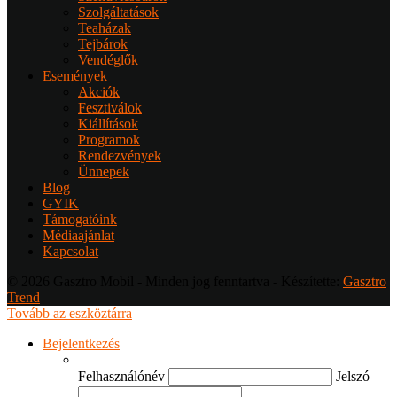
Szolgáltatások
Teaházak
Tejbárok
Vendéglők
Események
Akciók
Fesztiválok
Kiállítások
Programok
Rendezvények
Ünnepek
Blog
GYIK
Támogatóink
Médiaajánlat
Kapcsolat
© 2026 Gasztro Mobil - Minden jog fenntartva - Készítette:
Gasztro
Trend
Tovább az eszköztárra
Bejelentkezés
Felhasználónév
Jelszó