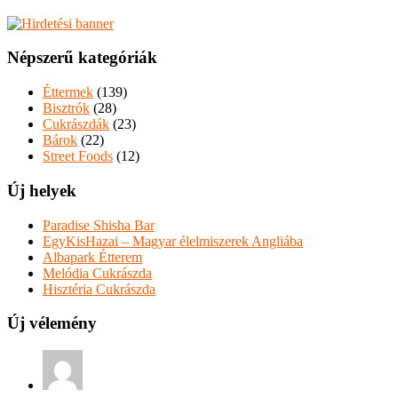
Népszerű kategóriák
Éttermek
(139)
Bisztrók
(28)
Cukrászdák
(23)
Bárok
(22)
Street Foods
(12)
Új helyek
Paradise Shisha Bar
EgyKisHazai – Magyar élelmiszerek Angliába
Albapark Étterem
Melódia Cukrászda
Hisztéria Cukrászda
Új vélemény