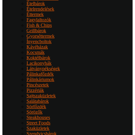
Ételbárok
Ételrendelések
Éttermek
Fagylaltozók
Fish & Chips
Grillbárok
Gyorséttermek
Ínyencboltok
Kávéházak
Kocsmák
Koktélbárok
Lacikonyhák
Látványpékségek
Pálinkafőzdék
Pálinkáriumok
Pincészetek
Pizzériák
Sajtszaküzletek
Salátabárok
Sörfőzdék
Sörözők
Steakhouses
Street Foods
Szaküzletek
Szendvicsbárok