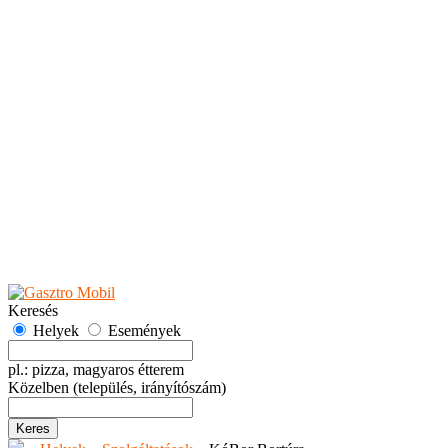
Teaházak
Tejbárok
Vendéglők
Események
Akciók
Fesztiválok
Kiállítások
Programok
Rendezvények
Ünnepek
Hely hozzáadása
Esemény hozzáadása
Ajánlás
Hirdetők részére
GYIK
Keresés
Helyek
Események
pl.: pizza, magyaros étterem
Közelben
(település, irányítószám)
Keres