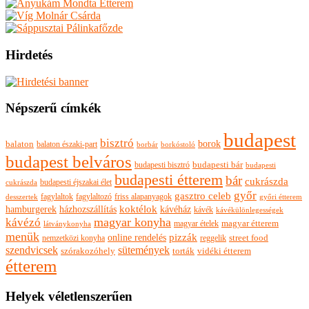
Hirdetés
Népszerű címkék
budapest
bisztró
borok
balaton
balaton északi-part
borkóstoló
borbár
budapest belváros
budapesti bisztró
budapesti bár
budapesti
budapesti étterem
bár
cukrászda
budapesti éjszakai élet
cukrászda
győr
gasztro celeb
fagylaltok
fagylaltozó
friss alapanyagok
győri étterem
desszertek
hamburgerek
koktélok
házhozszállítás
kávéház
kávék
kávékülönlegességek
magyar konyha
kávézó
magyar ételek
magyar étterem
látványkonyha
menük
pizzák
online rendelés
nemzetközi konyha
reggelik
street food
szendvicsek
sütemények
szórakozóhely
torták
vidéki étterem
étterem
Helyek véletlenszerűen