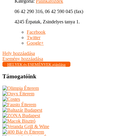
Kategória:
Pálinkafőzdék
06 42 290 316, 06 42 590 045 (fax)
4245 Érpatak, Zsindelyes tanya 1.
Facebook
Twitter
Google+
Hely hozzáadása
Esemény hozzáadása
HELYEK és ESEMÉNYEK ajánlása
Támogatóink