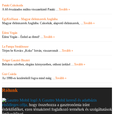
Pataki Cukrászda
A fél évszázados múltra visszatekintő Pataki …
Tovább »
EgyKisHazai – Magyar élelmiszerek Angliába
Magyar élelmiszerek Angliába. Cukorkák, alapvető élelmiszerek, …
Tovább »
Édeni Vegán
Édeni Vegán – Ételed az életed! …
Tovább »
La Pampa Steakhouse
Térjen be Kovács „Koko” István, visszavonult …
Tovább »
Tróger Gasztró Bisztró
Belváros szívében, elegáns környezetben, otthoni ízekkel …
Tovább »
Gizi Csárda
Az 1990-es kezdetektől fogva mind máig …
Tovább »
Rólunk
A Gasztro Mobil kereső és adatbázis
elsődleges célja,
hogy összehozza a gasztronómia iránt
érdeklődőket, ezen témakörrel foglalkozó termékek és szolgáltatások
értékesítőivel.