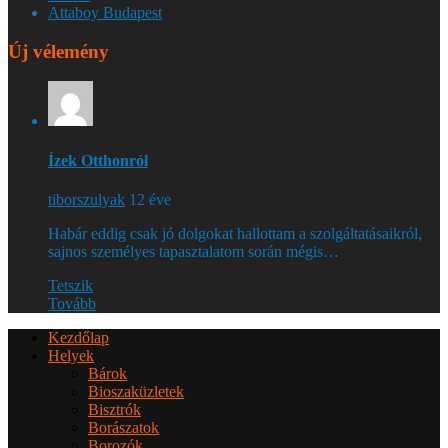
Attaboy Budapest
Új vélemény
Ízek Otthonról
tiborszulyak
12 éve
Habár eddig csak jó dolgokat hallottam a szolgáltatásaikról,
sajnos személyes tapasztalatom során mégis…
Tetszik
Tovább
Kezdőlap
Helyek
Bárok
Bioszaküzletek
Bisztrók
Borászatok
Borozók