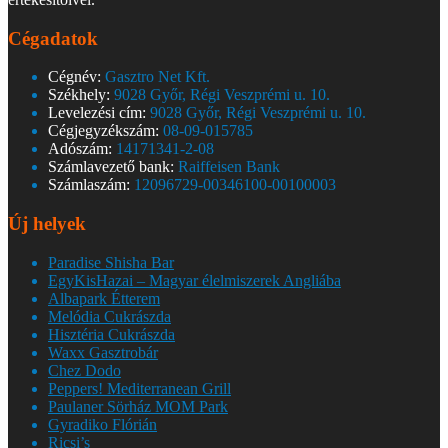
Cégadatok
Cégnév:
Gasztro Net Kft.
Székhely:
9028 Győr, Régi Veszprémi u. 10.
Levelezési cím:
9028 Győr, Régi Veszprémi u. 10.
Cégjegyzékszám:
08-09-015785
Adószám:
14171341-2-08
Számlavezető bank:
Raiffeisen Bank
Számlaszám:
12096729-00346100-00100003
Új helyek
Paradise Shisha Bar
EgyKisHazai – Magyar élelmiszerek Angliába
Albapark Étterem
Melódia Cukrászda
Hisztéria Cukrászda
Waxx Gasztrobár
Chez Dodo
Peppers! Mediterranean Grill
Paulaner Sörház MOM Park
Gyradiko Flórián
Ricsi’s