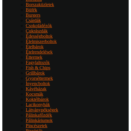
Borszaküzletek
Büfék
Burgers
Csárdák
Csokoládézók
Cukrászdák
Édességboltok
Élelmiszerboltok
Ételbárok
Ételrendelések
Éttermek
Fagylaltozók
Fish & Chips
Grillbárok
Gyorséttermek
Ínyencboltok
Kávéházak
Kocsmák
Koktélbárok
Lacikonyhák
Látványpékségek
Pálinkafőzdék
Pálinkáriumok
Pincészetek
Pizzériák