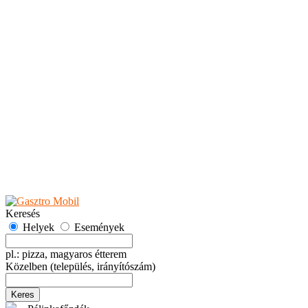
Teaházak
Tejbárok
Vendéglők
Események
Akciók
Fesztiválok
Kiállítások
Programok
Rendezvények
Ünnepek
Hely hozzáadása
Esemény hozzáadása
Ajánlás
Hirdetők részére
GYIK
Keresés
Helyek
Események
pl.: pizza, magyaros étterem
Közelben
(település, irányítószám)
Keres