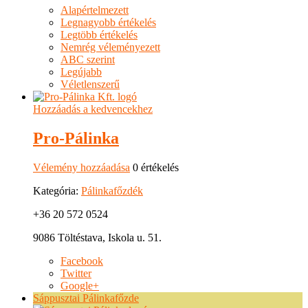
Alapértelmezett
Legnagyobb értékelés
Legtöbb értékelés
Nemrég véleményezett
ABC szerint
Legújabb
Véletlenszerű
Hozzáadás a kedvencekhez
Pro-Pálinka
Vélemény hozzáadása
0 értékelés
Kategória:
Pálinkafőzdék
+36 20 572 0524
9086 Töltéstava, Iskola u. 51.
Facebook
Twitter
Google+
Sáppusztai Pálinkafőzde