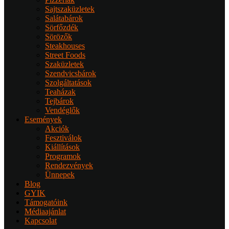
Sajtszaküzletek
Salátabárok
Sörfőzdék
Sörözők
Steakhouses
Street Foods
Szaküzletek
Szendvicsbárok
Szolgáltatások
Teaházak
Tejbárok
Vendéglők
Események
Akciók
Fesztiválok
Kiállítások
Programok
Rendezvények
Ünnepek
Blog
GYIK
Támogatóink
Médiaajánlat
Kapcsolat