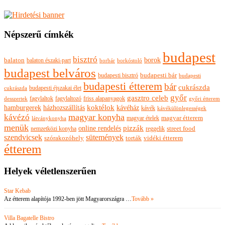
Népszerű címkék
budapest
bisztró
borok
balaton
balaton északi-part
borkóstoló
borbár
budapest belváros
budapesti bisztró
budapesti bár
budapesti
budapesti étterem
bár
cukrászda
budapesti éjszakai élet
cukrászda
győr
gasztro celeb
fagylaltok
fagylaltozó
friss alapanyagok
győri étterem
desszertek
hamburgerek
koktélok
házhozszállítás
kávéház
kávék
kávékülönlegességek
magyar konyha
kávézó
magyar ételek
magyar étterem
látványkonyha
menük
pizzák
online rendelés
nemzetközi konyha
reggelik
street food
szendvicsek
sütemények
szórakozóhely
torták
vidéki étterem
étterem
Helyek véletlenszerűen
Star Kebab
Az étterem alapítója 1992-ben jött Magyarországra …
Tovább »
Villa Bagatelle Bistro