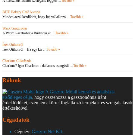
A klasszikus ízektől az elegáns reggeli …
Tovább »
BITE Bakery Café Astoria
Minden azzal kezdődött, hogy két vállalkozó …
Tovább »
Waxx Gasztrobár
A Waxx Gasztrobár a Budafoki út …
Tovább »
Ízek Otthonról
Ízek Otthonról – Ha egy kis …
Tovább »
Charlotte Cukrászda
Charlotte? Igen Charlotte: a dallamos csengésű …
Tovább »
Rólunk
A Gasztro Mobil kereső és adatbázis
elsődleges célja,
hogy összehozza a gasztronómia iránt
érdeklődőket, ezen témakörrel foglalkozó termékek és szolgáltatások
értékesítőivel.
Cégadatok
Cégnév:
Gasztro Net Kft.