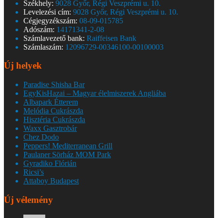
Székhely:
9028 Győr, Régi Veszprémi u. 10.
Levelezési cím:
9028 Győr, Régi Veszprémi u. 10.
Cégjegyzékszám:
08-09-015785
Adószám:
14171341-2-08
Számlavezető bank:
Raiffeisen Bank
Számlaszám:
12096729-00346100-00100003
Új helyek
Paradise Shisha Bar
EgyKisHazai – Magyar élelmiszerek Angliába
Albapark Étterem
Melódia Cukrászda
Hisztéria Cukrászda
Waxx Gasztrobár
Chez Dodo
Peppers! Mediterranean Grill
Paulaner Sörház MOM Park
Gyradiko Flórián
Ricsi’s
Attaboy Budapest
Új vélemény