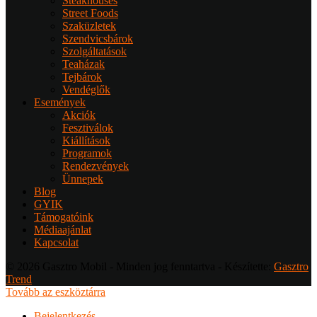
Steakhouses
Street Foods
Szaküzletek
Szendvicsbárok
Szolgáltatások
Teaházak
Tejbárok
Vendéglők
Események
Akciók
Fesztiválok
Kiállítások
Programok
Rendezvények
Ünnepek
Blog
GYIK
Támogatóink
Médiaajánlat
Kapcsolat
© 2026 Gasztro Mobil - Minden jog fenntartva - Készítette:
Gasztro
Trend
Tovább az eszköztárra
Bejelentkezés