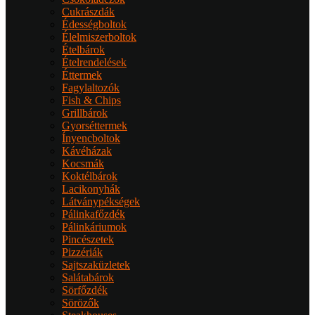
Cukrászdák
Édességboltok
Élelmiszerboltok
Ételbárok
Ételrendelések
Éttermek
Fagylaltozók
Fish & Chips
Grillbárok
Gyorséttermek
Ínyencboltok
Kávéházak
Kocsmák
Koktélbárok
Lacikonyhák
Látványpékségek
Pálinkafőzdék
Pálinkáriumok
Pincészetek
Pizzériák
Sajtszaküzletek
Salátabárok
Sörfőzdék
Sörözők