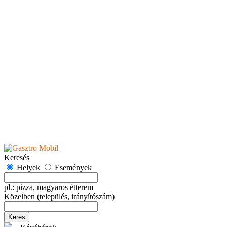
Teaházak
Tejbárok
Vendéglők
Események
Akciók
Fesztiválok
Kiállítások
Programok
Rendezvények
Ünnepek
Hely hozzáadása
Esemény hozzáadása
Ajánlás
Hirdetők részére
GYIK
Keresés
Helyek
Események
pl.: pizza, magyaros étterem
Közelben
(település, irányítószám)
Keres