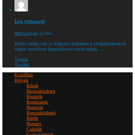
Ízek Otthonról
tiborszulyak
12 éve
Habár eddig csak jó dolgokat hallottam a szolgáltatásaikról,
sajnos személyes tapasztalatom során mégis…
Tetszik
Tovább
Kezdőlap
Helyek
Bárok
Bioszaküzletek
Bisztrók
Borászatok
Borozók
Borszaküzletek
Büfék
Burgers
Csárdák
Csokoládézók