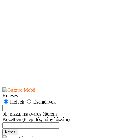
Teaházak
Tejbárok
Vendéglők
Események
Akciók
Fesztiválok
Kiállítások
Programok
Rendezvények
Ünnepek
Hely hozzáadása
Esemény hozzáadása
Ajánlás
Hirdetők részére
GYIK
Keresés
Helyek
Események
pl.: pizza, magyaros étterem
Közelben
(település, irányítószám)
Keres