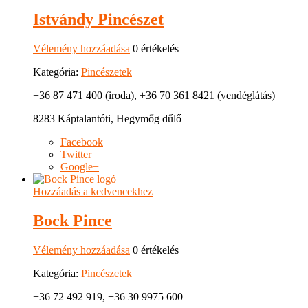
Istvándy Pincészet
Vélemény hozzáadása
0 értékelés
Kategória:
Pincészetek
+36 87 471 400 (iroda), +36 70 361 8421 (vendéglátás)
8283 Káptalantóti, Hegymőg dűlő
Facebook
Twitter
Google+
Hozzáadás a kedvencekhez
Bock Pince
Vélemény hozzáadása
0 értékelés
Kategória:
Pincészetek
+36 72 492 919, +36 30 9975 600