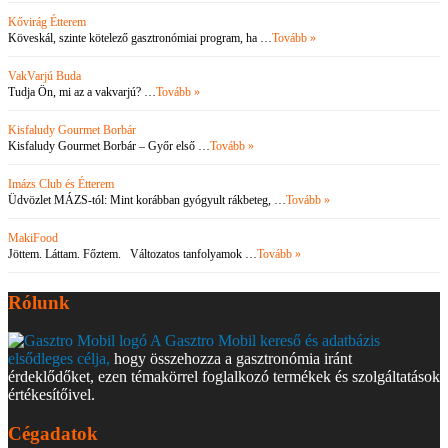
Kővirág Étterem
Köveskál, szinte kötelező gasztronómiai program, ha …
Tovább »
VakVarjú Buda
Tudja Ön, mi az a vakvarjú? …
Tovább »
Kisfaludy Gourmet Borbár
Kisfaludy Gourmet Borbár – Győr első …
Tovább »
Imázs Club és Étterem
Üdvözlet MÁZS-tól: Mint korábban gyógyult rákbeteg, …
Tovább »
MakiFood
Jöttem. Láttam. Főztem. Változatos tanfolyamok …
Tovább »
Rólunk
A Gasztro Mobil kereső és adatbázis
elsődleges célja,
hogy összehozza a gasztronómia iránt
érdeklődőket, ezen témakörrel foglalkozó termékek és szolgáltatások
értékesítőivel.
Cégadatok