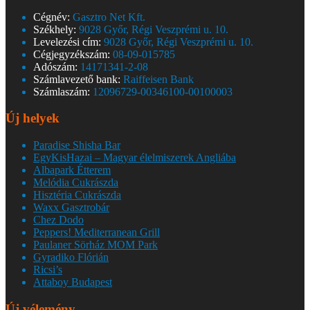
Cégnév:
Gasztro Net Kft.
Székhely:
9028 Győr, Régi Veszprémi u. 10.
Levelezési cím:
9028 Győr, Régi Veszprémi u. 10.
Cégjegyzékszám:
08-09-015785
Adószám:
14171341-2-08
Számlavezető bank:
Raiffeisen Bank
Számlaszám:
12096729-00346100-00100003
Új helyek
Paradise Shisha Bar
EgyKisHazai – Magyar élelmiszerek Angliába
Albapark Étterem
Melódia Cukrászda
Hisztéria Cukrászda
Waxx Gasztrobár
Chez Dodo
Peppers! Mediterranean Grill
Paulaner Sörház MOM Park
Gyradiko Flórián
Ricsi’s
Attaboy Budapest
Új vélemény