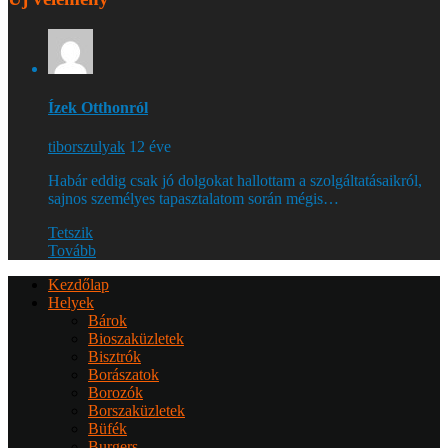
Ízek Otthonról
tiborszulyak
12 éve
Habár eddig csak jó dolgokat hallottam a szolgáltatásaikról,
sajnos személyes tapasztalatom során mégis…
Tetszik
Tovább
Kezdőlap
Helyek
Bárok
Bioszaküzletek
Bisztrók
Borászatok
Borozók
Borszaküzletek
Büfék
Burgers