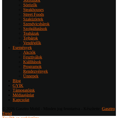
Sörfőzdék
Sörözők
Steakhouses
Street Foods
Szaküzletek
Szendvicsbárok
Szolgáltatások
Teaházak
Tejbárok
Vendéglők
Események
Akciók
Fesztiválok
Kiállítások
Programok
Rendezvények
Ünnepek
Blog
GYIK
Támogatóink
Médiaajánlat
Kapcsolat
© 2026 Gasztro Mobil - Minden jog fenntartva - Készítette:
Gasztro
Trend