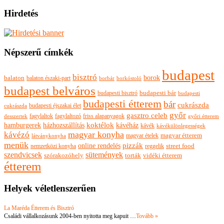
Hirdetés
Népszerű címkék
budapest
bisztró
borok
balaton
balaton északi-part
borkóstoló
borbár
budapest belváros
budapesti bisztró
budapesti bár
budapesti
budapesti étterem
bár
cukrászda
budapesti éjszakai élet
cukrászda
győr
gasztro celeb
fagylaltok
fagylaltozó
friss alapanyagok
győri étterem
desszertek
hamburgerek
koktélok
házhozszállítás
kávéház
kávék
kávékülönlegességek
magyar konyha
kávézó
magyar ételek
magyar étterem
látványkonyha
menük
pizzák
online rendelés
nemzetközi konyha
reggelik
street food
szendvicsek
sütemények
szórakozóhely
torták
vidéki étterem
étterem
Helyek véletlenszerűen
La Maréda Étterem és Bisztró
Családi vállalkozásunk 2004-ben nyitotta meg kapuit …
Tovább »