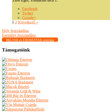
3300 Eger, Trinitárius utca 1.
Facebook
Twitter
Google+
1
2
Következő »
Hely hozzáadása
Esemény hozzáadása
HELYEK és ESEMÉNYEK ajánlása
Támogatóink