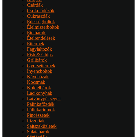
Csárdák
Csokoládézók
Cukrászdák
Édességboltok
Élelmiszerboltok
Ételbárok
Ételrendelések
Éttermek
Fagylaltozók
Fish & Chips
Grillbárok
Gyorséttermek
Ínyencboltok
Kávéházak
Kocsmák
Koktélbárok
Lacikonyhák
Látványpékségek
Pálinkafőzdék
Pálinkáriumok
Pincészetek
Pizzériák
Sajtszaküzletek
Salátabárok