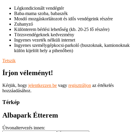
Légkondicionált vendégtér
Baba-mama szoba, babaszék
Mosdó mozgáskorlátozott és idős vendégeink részére
Zuhanyzó
Különterem bérlési lehetőség (kb. 20-25 fő részére)
Törzsvendégeknek kedvezmény
Ingyenes vezeték nélküli internet
Ingyenes személygépkocsi-parkoló (buszoknak, kamionoknak
külön kijelölt hely a pihenőben)
Tetszik
Írjon véleményt!
Kérjük, hogy
jelentkezzen be
vagy
regisztráljon
az értékelés
hozzáadásához.
Térkép
Albapark Étterem
Útvonaltervezés innen: