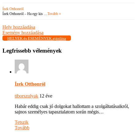
Ízek Otthonról
Ízek Otthonról – Ha egy kis …
Tovább »
Hely hozzáadása
Esemény hozzáadása
HELYEK és ESEMÉNYEK ajánlása
Legfrissebb vélemények
Ízek Otthonról
tiborszulyak
12 éve
Habár eddig csak jó dolgokat hallottam a szolgáltatásaikról,
sajnos személyes tapasztalatom során mégis…
Tetszik
Tovább