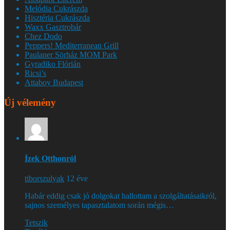
Melódia Cukrászda
Hisztéria Cukrászda
Waxx Gasztrobár
Chez Dodo
Peppers! Mediterranean Grill
Paulaner Sörház MOM Park
Gyradiko Flórián
Ricsi’s
Attaboy Budapest
Új vélemény
Ízek Otthonról
tiborszulyak
12 éve
Habár eddig csak jó dolgokat hallottam a szolgáltatásaikról,
sajnos személyes tapasztalatom során mégis…
Tetszik