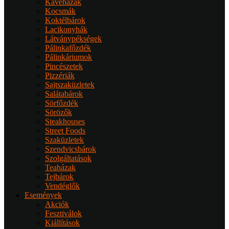
Kávéházak
Kocsmák
Koktélbárok
Lacikonyhák
Látványpékségek
Pálinkafőzdék
Pálinkáriumok
Pincészetek
Pizzériák
Sajtszaküzletek
Salátabárok
Sörfőzdék
Sörözők
Steakhouses
Street Foods
Szaküzletek
Szendvicsbárok
Szolgáltatások
Teaházak
Tejbárok
Vendéglők
Események
Akciók
Fesztiválok
Kiállítások