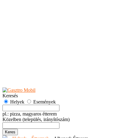
Teaházak
Tejbárok
Vendéglők
Események
Akciók
Fesztiválok
Kiállítások
Programok
Rendezvények
Ünnepek
Hely hozzáadása
Esemény hozzáadása
Ajánlás
Hirdetők részére
GYIK
Keresés
Helyek
Események
pl.: pizza, magyaros étterem
Közelben
(település, irányítószám)
Keres