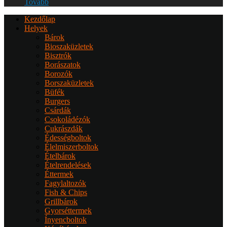
Tovább
Kezdőlap
Helyek
Bárok
Bioszaküzletek
Bisztrók
Borászatok
Borozók
Borszaküzletek
Büfék
Burgers
Csárdák
Csokoládézók
Cukrászdák
Édességboltok
Élelmiszerboltok
Ételbárok
Ételrendelések
Éttermek
Fagylaltozók
Fish & Chips
Grillbárok
Gyorséttermek
Ínyencboltok