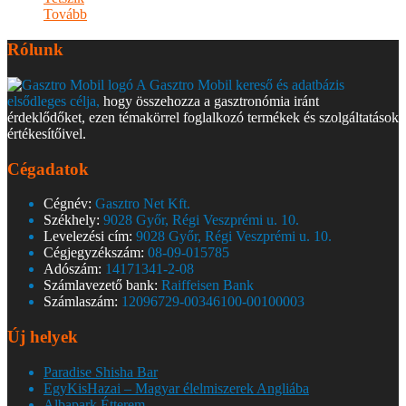
Tovább
Rólunk
A Gasztro Mobil kereső és adatbázis
elsődleges célja,
hogy összehozza a gasztronómia iránt
érdeklődőket, ezen témakörrel foglalkozó termékek és szolgáltatások
értékesítőivel.
Cégadatok
Cégnév:
Gasztro Net Kft.
Székhely:
9028 Győr, Régi Veszprémi u. 10.
Levelezési cím:
9028 Győr, Régi Veszprémi u. 10.
Cégjegyzékszám:
08-09-015785
Adószám:
14171341-2-08
Számlavezető bank:
Raiffeisen Bank
Számlaszám:
12096729-00346100-00100003
Új helyek
Paradise Shisha Bar
EgyKisHazai – Magyar élelmiszerek Angliába
Albapark Étterem