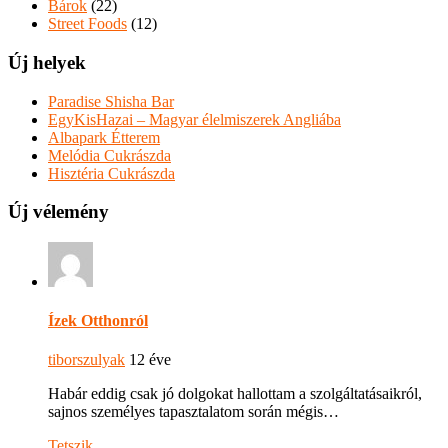
Bárok
(22)
Street Foods
(12)
Új helyek
Paradise Shisha Bar
EgyKisHazai – Magyar élelmiszerek Angliába
Albapark Étterem
Melódia Cukrászda
Hisztéria Cukrászda
Új vélemény
Ízek Otthonról
tiborszulyak
12 éve
Habár eddig csak jó dolgokat hallottam a szolgáltatásaikról,
sajnos személyes tapasztalatom során mégis…
Tetszik