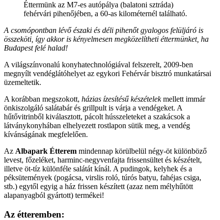
Éttermünk az M7-es autópálya (balatoni sztráda)
fehérvári pihenőjében, a 60-as kilométernél található.
A csomópontban lévő északi és déli pihenőt gyalogos felüljáró is
összeköti, így akkor is kényelmesen megközelítheti éttermünket, ha
Budapest felé halad!
A világszínvonalú konyhatechnológiával felszerelt, 2009-ben
megnyílt vendéglátóhelyet az egykori Fehérvár bisztró munkatársai
üzemeltetik.
A korábban megszokott,
házias ízesítésű készételek
mellett immár
önkiszolgáló salátabár és grillpult is várja a vendégeket. A
hűtővitrinből kiválasztott, pácolt hússzeleteket a szakácsok a
látványkonyhában elhelyezett rostlapon sütik meg, a vendég
kívánságának megfelelően.
Az
Albapark Étterem
mindennap körülbelül négy-öt különböző
levest, főzeléket, harminc-negyvenfajta frissensültet és készételt,
illetve öt-tíz különféle salátát kínál. A pudingok, kelyhek és a
péksütemények (pogácsa, virslis roló, túrós batyu, fahéjas csiga,
stb.) egytől egyig a ház frissen készített (azaz nem mélyhűtött
alapanyagból gyártott) termékei!
Az étteremben: