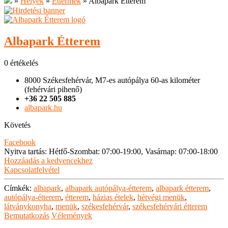
»
Helyek
»
Éttermek
»
Albapark Étterem
Albapark Étterem
0 értékelés
8000 Székesfehérvár, M7-es autópálya 60-as kilométer
(fehérvári pihenő)
+36 22 505 885
albapark.hu
Követés
Facebook
Nyitva tartás
:
Hétfő-Szombat: 07:00-19:00, Vasárnap: 07:00-18:00
Hozzáadás a kedvencekhez
Kapcsolatfelvétel
Címkék:
albapark
,
albapark autópálya-étterem
,
albapark étterem
,
autópálya-étterem
,
étterem
,
házias ételek
,
hétvégi menük
,
látványkonyha
,
menük
,
székesfehérvár
,
székesfehérvári étterem
Bemutatkozás
Vélemények