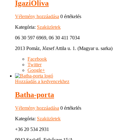
IgaziOliva
Vélemény hozzáadása
0 értékelés
Kategória:
Szaküzletek
06 30 597 6969, 06 30 411 7034
2013 Pomáz, József Attila u. 1. (Magyar u. sarka)
Facebook
Twitter
Google+
Hozzáadás a kedvencekhez
Batha-porta
Vélemény hozzáadása
0 értékelés
Kategória:
Szaküzletek
+36 20 534 2931
9942 Szalafő, Felsőszer 15/A