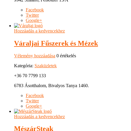
Facebook
Twitter
Google+
Hozzáadás a kedvencekhez
Váraljai Fűszerek és Mézek
Vélemény hozzáadása
0 értékelés
Kategória:
Szaküzletek
+36 70 7799 133
6783 Ásotthalom, Bivalyos Tanya 1460.
Facebook
Twitter
Google+
Hozzáadás a kedvencekhez
MészárSteak