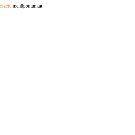
részére
menüpontunkat!