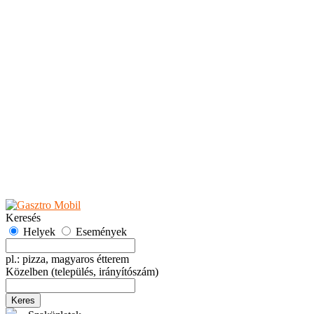
Teaházak
Tejbárok
Vendéglők
Események
Akciók
Fesztiválok
Kiállítások
Programok
Rendezvények
Ünnepek
Hely hozzáadása
Esemény hozzáadása
Ajánlás
Hirdetők részére
GYIK
Keresés
Helyek
Események
pl.: pizza, magyaros étterem
Közelben
(település, irányítószám)
Keres