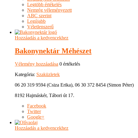
Legtöbb értékelés
Nemrég véleményezett
ABC szerint
Legújabb
Véletlenszerű
Hozzáadás a kedvencekhez
Bakonynektár Méhészet
Vélemény hozzáadása
0 értékelés
Kategória:
Szaküzletek
06 20 319 9594 (Csiza Erika), 06 30 372 8454 (Simon Péter)
8192 Hajmáskér, Tábori út 17.
Facebook
Twitter
Google+
Hozzáadás a kedvencekhez