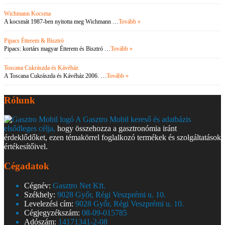
Wichmann Kocsma
A kocsmát 1987-ben nyitotta meg Wichmann …
Tovább »
Pipacs Étterem & Bisztró
Pipacs: kortárs magyar Étterem és Bisztró …
Tovább »
Toscana Cukrászda és Kávéház
A Toscana Cukrászda és Kávéház 2006. …
Tovább »
Rólunk
A Gasztro Mobil kereső és adatbázis
elsődleges célja,
hogy összehozza a gasztronómia iránt
érdeklődőket, ezen témakörrel foglalkozó termékek és szolgáltatások
értékesítőivel.
Cégadatok
Cégnév:
Gasztro Net Kft.
Székhely:
9028 Győr, Régi Veszprémi u. 10.
Levelezési cím:
9028 Győr, Régi Veszprémi u. 10.
Cégjegyzékszám:
08-09-015785
Adószám:
14171341-2-08