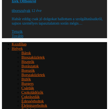
Ízek Otthonról
tiborszulyak
12 éve
Habár eddig csak jó dolgokat hallottam a szolgáltatásaikról,
sajnos személyes tapasztalatom során mégis…
Tetszik
Tovább
Kezdőlap
Helyek
Bárok
Bioszaküzletek
Bisztrók
Borászatok
Borozók
Borszaküzletek
Büfék
Burgers
Csárdák
Csokoládézók
Cukrászdák
Édességboltok
Élelmiszerboltok