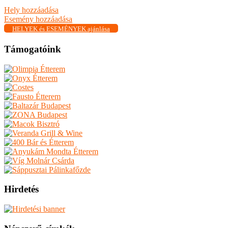
Hely hozzáadása
Esemény hozzáadása
HELYEK és ESEMÉNYEK ajánlása
Támogatóink
Hirdetés