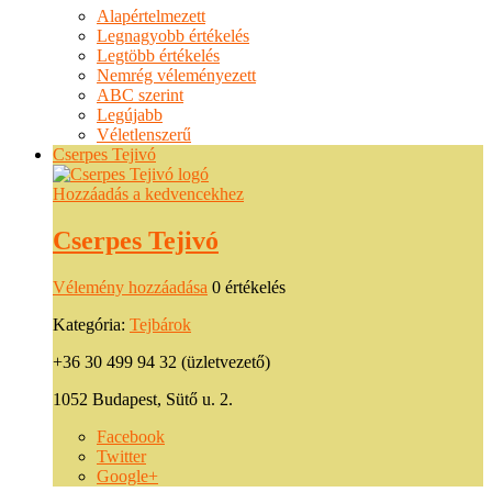
Alapértelmezett
Legnagyobb értékelés
Legtöbb értékelés
Nemrég véleményezett
ABC szerint
Legújabb
Véletlenszerű
Cserpes Tejivó
Hozzáadás a kedvencekhez
Cserpes Tejivó
Vélemény hozzáadása
0 értékelés
Kategória:
Tejbárok
+36 30 499 94 32 (üzletvezető)
1052 Budapest, Sütő u. 2.
Facebook
Twitter
Google+