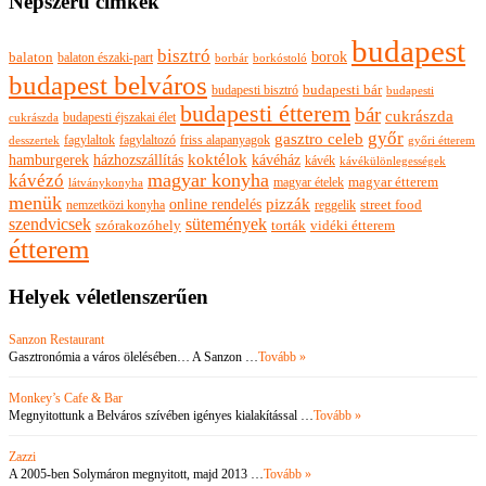
Népszerű címkék
budapest
bisztró
borok
balaton
balaton északi-part
borkóstoló
borbár
budapest belváros
budapesti bisztró
budapesti bár
budapesti
budapesti étterem
bár
cukrászda
budapesti éjszakai élet
cukrászda
győr
gasztro celeb
fagylaltok
fagylaltozó
friss alapanyagok
győri étterem
desszertek
hamburgerek
koktélok
házhozszállítás
kávéház
kávék
kávékülönlegességek
magyar konyha
kávézó
magyar ételek
magyar étterem
látványkonyha
menük
pizzák
online rendelés
nemzetközi konyha
reggelik
street food
szendvicsek
sütemények
szórakozóhely
torták
vidéki étterem
étterem
Helyek véletlenszerűen
Sanzon Restaurant
Gasztronómia a város ölelésében… A Sanzon …
Tovább »
Monkey’s Cafe & Bar
Megnyitottunk a Belváros szívében igényes kialakítással …
Tovább »
Zazzi
A 2005-ben Solymáron megnyitott, majd 2013 …
Tovább »