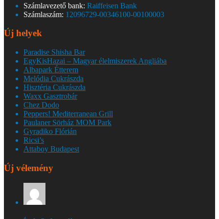
Számlavezető bank:
Raiffeisen Bank
Számlaszám:
12096729-00346100-00100003
Új helyek
Paradise Shisha Bar
EgyKisHazai – Magyar élelmiszerek Angliába
Albapark Étterem
Melódia Cukrászda
Hisztéria Cukrászda
Waxx Gasztrobár
Chez Dodo
Peppers! Mediterranean Grill
Paulaner Sörház MOM Park
Gyradiko Flórián
Ricsi’s
Attaboy Budapest
Új vélemény