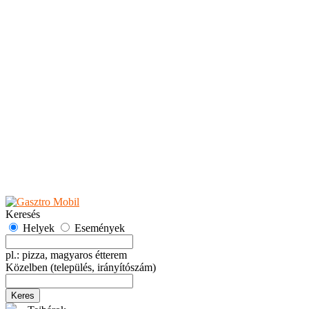
Teaházak
Tejbárok
Vendéglők
Események
Akciók
Fesztiválok
Kiállítások
Programok
Rendezvények
Ünnepek
Hely hozzáadása
Esemény hozzáadása
Ajánlás
Hirdetők részére
GYIK
Keresés
Helyek
Események
pl.: pizza, magyaros étterem
Közelben
(település, irányítószám)
Keres