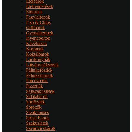
Ételbárok
Ételrendelések
Éttermek
Fagylaltozók
Fish & Chips
Grillbárok
Gyorséttermek
Ínyencboltok
Kávéházak
Kocsmák
Koktélbárok
Lacikonyhák
Látványpékségek
Pálinkafőzdék
Pálinkáriumok
Pincészetek
Pizzériák
Sajtszaküzletek
Salátabárok
Sörfőzdék
Sörözők
Steakhouses
Street Foods
Szaküzletek
Szendvicsbárok