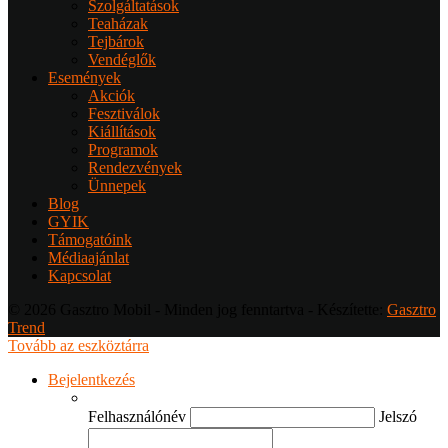
Szolgáltatások
Teaházak
Tejbárok
Vendéglők
Események
Akciók
Fesztiválok
Kiállítások
Programok
Rendezvények
Ünnepek
Blog
GYIK
Támogatóink
Médiaajánlat
Kapcsolat
© 2026 Gasztro Mobil - Minden jog fenntartva - Készítette:
Gasztro
Trend
Tovább az eszköztárra
Bejelentkezés
Felhasználónév
Jelszó