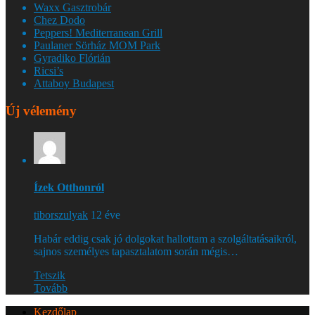
Waxx Gasztrobár
Chez Dodo
Peppers! Mediterranean Grill
Paulaner Sörház MOM Park
Gyradiko Flórián
Ricsi’s
Attaboy Budapest
Új vélemény
Ízek Otthonról
tiborszulyak
12 éve
Habár eddig csak jó dolgokat hallottam a szolgáltatásaikról,
sajnos személyes tapasztalatom során mégis…
Tetszik
Tovább
Kezdőlap