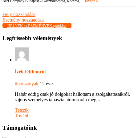
Beer Company Budapest – Gasztrokocsma, Kocsma, …
Tovább »
Hely hozzáadása
Esemény hozzáadása
HELYEK és ESEMÉNYEK ajánlása
Legfrissebb vélemények
Ízek Otthonról
tiborszulyak
12 éve
Habár eddig csak jó dolgokat hallottam a szolgáltatásaikról,
sajnos személyes tapasztalatom során mégis…
Tetszik
Tovább
Támogatóink