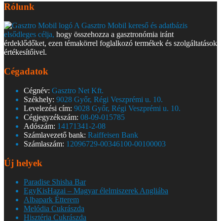
Rólunk
A Gasztro Mobil kereső és adatbázis
elsődleges célja,
hogy összehozza a gasztronómia iránt
érdeklődőket, ezen témakörrel foglalkozó termékek és szolgáltatások
értékesítőivel.
Cégadatok
Cégnév:
Gasztro Net Kft.
Székhely:
9028 Győr, Régi Veszprémi u. 10.
Levelezési cím:
9028 Győr, Régi Veszprémi u. 10.
Cégjegyzékszám:
08-09-015785
Adószám:
14171341-2-08
Számlavezető bank:
Raiffeisen Bank
Számlaszám:
12096729-00346100-00100003
Új helyek
Paradise Shisha Bar
EgyKisHazai – Magyar élelmiszerek Angliába
Albapark Étterem
Melódia Cukrászda
Hisztéria Cukrászda