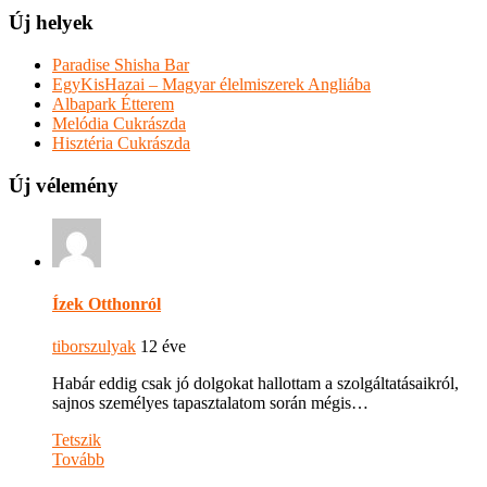
Új helyek
Paradise Shisha Bar
EgyKisHazai – Magyar élelmiszerek Angliába
Albapark Étterem
Melódia Cukrászda
Hisztéria Cukrászda
Új vélemény
Ízek Otthonról
tiborszulyak
12 éve
Habár eddig csak jó dolgokat hallottam a szolgáltatásaikról,
sajnos személyes tapasztalatom során mégis…
Tetszik
Tovább