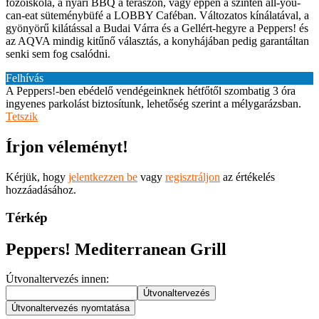
főzőiskola, a nyári BBQ a teraszon, vagy éppen a szintén all-you-
can-eat süteménybüfé a LOBBY Caféban. Változatos kínálatával, a
gyönyörű kilátással a Budai Várra és a Gellért-hegyre a Peppers! és
az AQVA mindig kitűnő választás, a konyhájában pedig garantáltan
senki sem fog csalódni.
Felhívás
A Peppers!-ben ebédelő vendégeinknek hétfőtől szombatig 3 óra
ingyenes parkolást biztosítunk, lehetőség szerint a mélygarázsban.
Tetszik
Írjon véleményt!
Kérjük, hogy
jelentkezzen be
vagy
regisztráljon
az értékelés
hozzáadásához.
Térkép
Peppers! Mediterranean Grill
Útvonaltervezés innen: