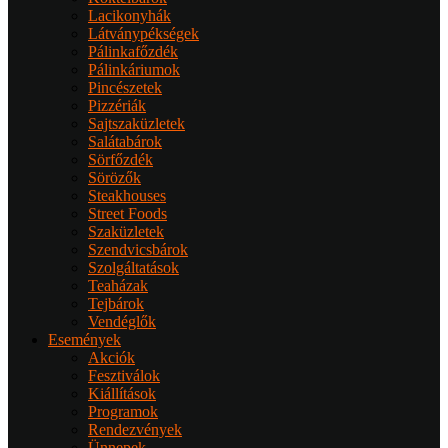
Lacikonyhák
Látványpékségek
Pálinkafőzdék
Pálinkáriumok
Pincészetek
Pizzériák
Sajtszaküzletek
Salátabárok
Sörfőzdék
Sörözők
Steakhouses
Street Foods
Szaküzletek
Szendvicsbárok
Szolgáltatások
Teaházak
Tejbárok
Vendéglők
Események
Akciók
Fesztiválok
Kiállítások
Programok
Rendezvények
Ünnepek