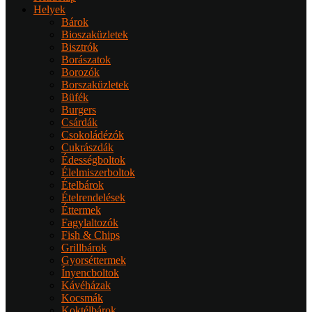
Helyek
Bárok
Bioszaküzletek
Bisztrók
Borászatok
Borozók
Borszaküzletek
Büfék
Burgers
Csárdák
Csokoládézók
Cukrászdák
Édességboltok
Élelmiszerboltok
Ételbárok
Ételrendelések
Éttermek
Fagylaltozók
Fish & Chips
Grillbárok
Gyorséttermek
Ínyencboltok
Kávéházak
Kocsmák
Koktélbárok