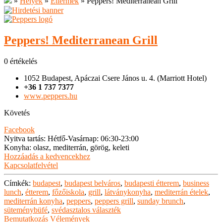
»
Helyek
»
Éttermek
»
Peppers! Mediterranean Grill
Peppers! Mediterranean Grill
0 értékelés
1052 Budapest, Apáczai Csere János u. 4. (Marriott Hotel)
+36 1 737 7377
www.peppers.hu
Követés
Facebook
Nyitva tartás
:
Hétfő-Vasárnap: 06:30-23:00
Konyha
:
olasz, mediterrán, görög, keleti
Hozzáadás a kedvencekhez
Kapcsolatfelvétel
Címkék:
budapest
,
budapest belváros
,
budapesti étterem
,
business
lunch
,
étterem
,
főzőiskola
,
grill
,
látványkonyha
,
mediterrán ételek
,
mediterrán konyha
,
peppers
,
peppers grill
,
sunday brunch
,
süteménybüfé
,
svédasztalos választék
Bemutatkozás
Vélemények