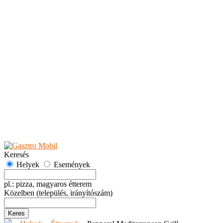
Teaházak
Tejbárok
Vendéglők
Események
Akciók
Fesztiválok
Kiállítások
Programok
Rendezvények
Ünnepek
Hely hozzáadása
Esemény hozzáadása
Ajánlás
Hirdetők részére
GYIK
Keresés
Helyek
Események
pl.: pizza, magyaros étterem
Közelben
(település, irányítószám)
Keres