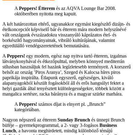
A
Peppers!
Étterem
és az AQVA Lounge Bar 2008.
októberében nyitotta meg kapuit.
A két határozottan eltérő, ugyanakkor egymást kiegészítő dizájn- és
ételkoncepciót képviselő bár és étterem mára modern helyszínévé
vált országunk évszázadokra visszanyúló káprázatos étel- és
borkészítő hagyományainak, vibráló kultúrájának, valamint
egyedülálló vendégszeretetének bemutatására.
A
Peppers!
egy modern, egész nap nyitva tartó étterem, izgalmas
látványkonyhával és étkezőpulttal, melyben könnyed mediterrán
stílusban használjuk fel hazánk legízletesebb terményeit. A korszerű
belsőt az ország ’Piros Aranya’, Szeged és Kalocsa híres piros
paprikája inspirálta. Étlapunk egyszerű, egészséges, kiváló
alapanyagokból készült fogásokból áll és erős hangsúlyt fektet a
helyi gazdák által tenyésztett különlegességekre, többek között a
mangalica sertésre, racka bárányra és a magyar szürke marhára.
A
Peppers!
számos díjat is elnyert pl. „Brunch”
kategóriában.
Nagyon népszerű az étterem
Sunday Brunch
és ünnepi Brunch
büféje – gyermekprogrammal, a 2- vagy 3-fogásos
Business
Lunch
, a havonta meghirdetett, mindig különböző témájú