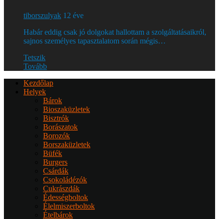
tiborszulyak
12 éve
Habár eddig csak jó dolgokat hallottam a szolgáltatásaikról,
sajnos személyes tapasztalatom során mégis…
Tetszik
Tovább
Kezdőlap
Helyek
Bárok
Bioszaküzletek
Bisztrók
Borászatok
Borozók
Borszaküzletek
Büfék
Burgers
Csárdák
Csokoládézók
Cukrászdák
Édességboltok
Élelmiszerboltok
Ételbárok