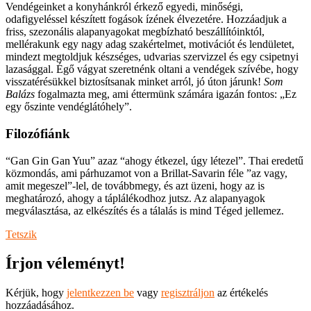
Vendégeinket a konyhánkról érkező egyedi, minőségi,
odafigyeléssel készített fogások ízének élvezetére. Hozzáadjuk a
friss, szezonális alapanyagokat megbízható beszállítóinktól,
mellérakunk egy nagy adag szakértelmet, motivációt és lendületet,
mindezt megtoldjuk készséges, udvarias szervizzel és egy csipetnyi
lazasággal. Égő vágyat szeretnénk oltani a vendégek szívébe, hogy
visszatérésükkel biztosítsanak minket arról, jó úton járunk!
Som
Balázs
fogalmazta meg, ami éttermünk számára igazán fontos: „Ez
egy őszinte vendéglátóhely”.
Filozófiánk
“Gan Gin Gan Yuu” azaz “ahogy étkezel, úgy létezel”. Thai eredetű
közmondás, ami párhuzamot von a Brillat-Savarin féle ”az vagy,
amit megeszel”-lel, de továbbmegy, és azt üzeni, hogy az is
meghatározó, ahogy a táplálékodhoz jutsz. Az alapanyagok
megválasztása, az elkészítés és a tálalás is mind Téged jellemez.
Tetszik
Írjon véleményt!
Kérjük, hogy
jelentkezzen be
vagy
regisztráljon
az értékelés
hozzáadásához.