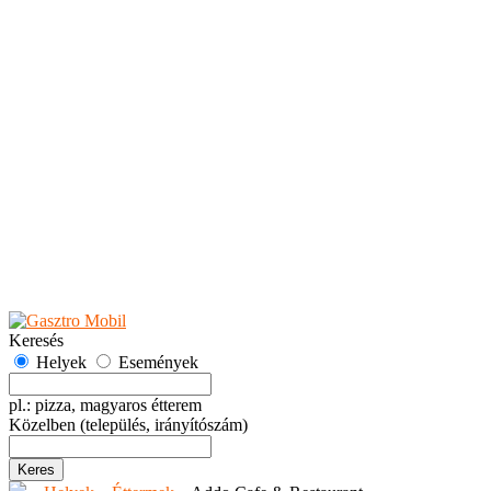
Teaházak
Tejbárok
Vendéglők
Események
Akciók
Fesztiválok
Kiállítások
Programok
Rendezvények
Ünnepek
Hely hozzáadása
Esemény hozzáadása
Ajánlás
Hirdetők részére
GYIK
Keresés
Helyek
Események
pl.: pizza, magyaros étterem
Közelben
(település, irányítószám)
Keres