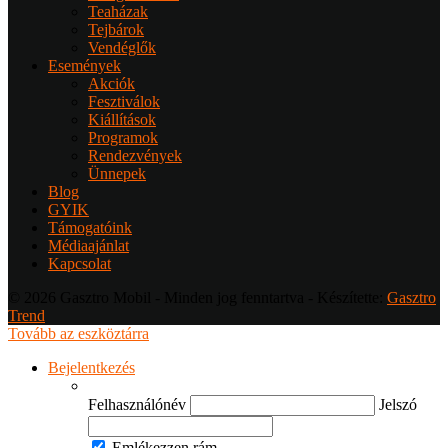
Teaházak
Tejbárok
Vendéglők
Események
Akciók
Fesztiválok
Kiállítások
Programok
Rendezvények
Ünnepek
Blog
GYIK
Támogatóink
Médiaajánlat
Kapcsolat
© 2026 Gasztro Mobil - Minden jog fenntartva - Készítette:
Gasztro
Trend
Tovább az eszköztárra
Bejelentkezés
Felhasználónév
Jelszó
Emlékezzen rám