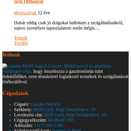
Ízek Otthonról
tiborszulyak
12 éve
Habár eddig csak jó dolgokat hallottam a szolgáltatásaikról,
sajnos személyes tapasztalatom során mégis…
Tetszik
Tovább
Rólunk
A Gasztro Mobil kereső és adatbázis
elsődleges célja,
hogy összehozza a gasztronómia iránt
érdeklődőket, ezen témakörrel foglalkozó termékek és szolgáltatások
értékesítőivel.
Cégadatok
Cégnév:
Gasztro Net Kft.
Székhely:
9028 Győr, Régi Veszprémi u. 10.
Levelezési cím:
9028 Győr, Régi Veszprémi u. 10.
Cégjegyzékszám:
08-09-015785
Adószám:
14171341-2-08
Számlavezető bank:
Raiffeisen Bank