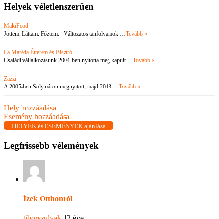
Helyek véletlenszerűen
MakiFood
Jöttem. Láttam. Főztem. Változatos tanfolyamok …
Tovább »
La Maréda Étterem és Bisztró
Családi vállalkozásunk 2004-ben nyitotta meg kapuit …
Tovább »
Zazzi
A 2005-ben Solymáron megnyitott, majd 2013 …
Tovább »
Hely hozzáadása
Esemény hozzáadása
HELYEK és ESEMÉNYEK ajánlása
Legfrissebb vélemények
Ízek Otthonról
tiborszulyak
12 éve