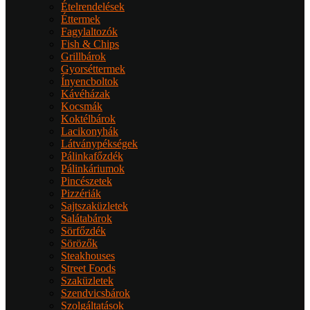
Ételrendelések
Éttermek
Fagylaltozók
Fish & Chips
Grillbárok
Gyorséttermek
Ínyencboltok
Kávéházak
Kocsmák
Koktélbárok
Lacikonyhák
Látványpékségek
Pálinkafőzdék
Pálinkáriumok
Pincészetek
Pizzériák
Sajtszaküzletek
Salátabárok
Sörfőzdék
Sörözők
Steakhouses
Street Foods
Szaküzletek
Szendvicsbárok
Szolgáltatások