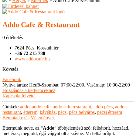
»
Helyek
»
Éttermek
»
Addo Cafe & Restaurant
Addo Cafe & Restaurant
0 értékelés
7624 Pécs, Kossuth tér
+36 72 215 788
www.addocafe.hu
Követés
Facebook
Nyitva tartás
:
Hétfő-Szombat: 07:00-22:00, Vasárnap: 10:00-22:00
Hozzáadás a kedvencekhez
Kapcsolatfelvétel
Címkék:
addo
,
addo cafe
,
addo cafe restaurant
,
addo pécs
,
addo
restaurant
,
étterem
,
kávéház
,
pécs
,
pécs belváros
,
pécsi étterem
Bemutatkozás
Vélemények
Éttermünk neve, az “
Addo
” többjelentésű szó: felbátorít, hozzáad,
mellérak, megtold, égő vágyat olt a szívbe. Mi felbátorítjuk