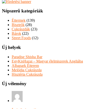
Népszerű kategóriák
Éttermek
(139)
Bisztrók
(28)
Cukrászdák
(23)
Bárok
(22)
Street Foods
(12)
Új helyek
Paradise Shisha Bar
EgyKisHazai – Magyar élelmiszerek Angliába
Albapark Étterem
Melódia Cukrászda
Hisztéria Cukrászda
Új vélemény