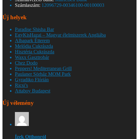
Számlaszám:
12096729-00346100-00100003
Új helyek
Paradise Shisha Bar
EgyKisHazai – Magyar élelmiszerek Angliába
Albapark Étterem
Melódia Cukrászda
Hisztéria Cukrászda
Waxx Gasztrobár
Chez Dodo
Peppers! Mediterranean Grill
Paulaner Sörház MOM Park
Gyradiko Flórián
Ricsi’s
Attaboy Budapest
Új vélemény
Ízek Otthonról