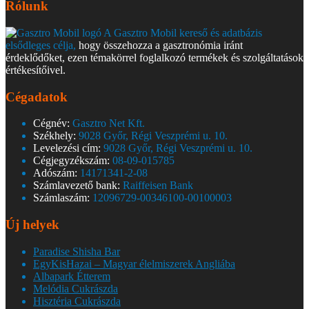
Rólunk
A Gasztro Mobil kereső és adatbázis
elsődleges célja,
hogy összehozza a gasztronómia iránt
érdeklődőket, ezen témakörrel foglalkozó termékek és szolgáltatások
értékesítőivel.
Cégadatok
Cégnév:
Gasztro Net Kft.
Székhely:
9028 Győr, Régi Veszprémi u. 10.
Levelezési cím:
9028 Győr, Régi Veszprémi u. 10.
Cégjegyzékszám:
08-09-015785
Adószám:
14171341-2-08
Számlavezető bank:
Raiffeisen Bank
Számlaszám:
12096729-00346100-00100003
Új helyek
Paradise Shisha Bar
EgyKisHazai – Magyar élelmiszerek Angliába
Albapark Étterem
Melódia Cukrászda
Hisztéria Cukrászda