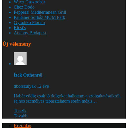
Waxx Gasztrobár
Chez Dodo
Peppers! Mediterranean Grill
Paulaner Sörház MOM Park
Gyradiko Flórián
Ricsi’s
Attaboy Budapest
Új vélemény
Ízek Otthonról
tiborszulyak
12 éve
Habár eddig csak jó dolgokat hallottam a szolgáltatásaikról,
sajnos személyes tapasztalatom során mégis…
Tetszik
Tovább
Kezdőlap