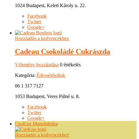
1024 Budapest, Keleti Károly u. 22.
Facebook
Twitter
Google+
Hozzáadás a kedvencekhez
Cadeau Csokoládé Cukrászda
Vélemény hozzáadása
0 értékelés
Kategória:
Édességboltok
06 1 317 7127
1053 Budapest, Veres Pálné u. 8.
Facebook
Twitter
Google+
CsoKiss Manufaktúra
Hozzáadás a kedvencekhez