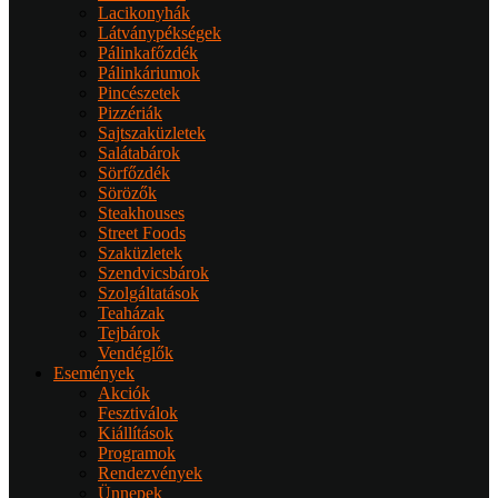
Lacikonyhák
Látványpékségek
Pálinkafőzdék
Pálinkáriumok
Pincészetek
Pizzériák
Sajtszaküzletek
Salátabárok
Sörfőzdék
Sörözők
Steakhouses
Street Foods
Szaküzletek
Szendvicsbárok
Szolgáltatások
Teaházak
Tejbárok
Vendéglők
Események
Akciók
Fesztiválok
Kiállítások
Programok
Rendezvények
Ünnepek