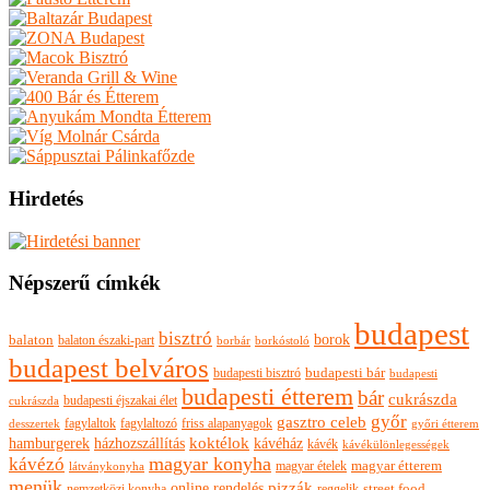
Hirdetés
Népszerű címkék
budapest
bisztró
borok
balaton
balaton északi-part
borkóstoló
borbár
budapest belváros
budapesti bisztró
budapesti bár
budapesti
budapesti étterem
bár
cukrászda
budapesti éjszakai élet
cukrászda
győr
gasztro celeb
fagylaltok
fagylaltozó
friss alapanyagok
győri étterem
desszertek
hamburgerek
koktélok
házhozszállítás
kávéház
kávék
kávékülönlegességek
magyar konyha
kávézó
magyar ételek
magyar étterem
látványkonyha
menük
pizzák
online rendelés
nemzetközi konyha
reggelik
street food