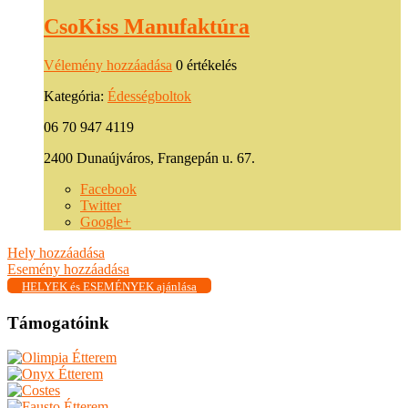
CsoKiss Manufaktúra
Vélemény hozzáadása
0 értékelés
Kategória:
Édességboltok
06 70 947 4119
2400 Dunaújváros, Frangepán u. 67.
Facebook
Twitter
Google+
Hely hozzáadása
Esemény hozzáadása
HELYEK és ESEMÉNYEK ajánlása
Támogatóink