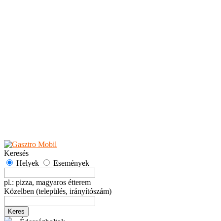
Teaházak
Tejbárok
Vendéglők
Események
Akciók
Fesztiválok
Kiállítások
Programok
Rendezvények
Ünnepek
Hely hozzáadása
Esemény hozzáadása
Ajánlás
Hirdetők részére
GYIK
Keresés
Helyek
Események
pl.: pizza, magyaros étterem
Közelben
(település, irányítószám)
Keres