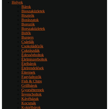
Helyek
Bárok
Bioszaküzletek
Bisztrók
Borászatok
Borozók
Borszaküzletek
Büfék
Burgers
Csárdák
Csokoládézók
Cukrászdák
Édességboltok
Élelmiszerboltok
Ételbárok
Ételrendelések
Éttermek
Fagylaltozók
Fish & Chips
Grillbárok
Gyorséttermek
Ínyencboltok
Kávéházak
Kocsmák
Koktélbárok