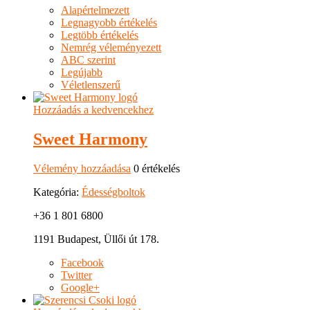
Alapértelmezett
Legnagyobb értékelés
Legtöbb értékelés
Nemrég véleményezett
ABC szerint
Legújabb
Véletlenszerű
Hozzáadás a kedvencekhez
Sweet Harmony
Vélemény hozzáadása
0 értékelés
Kategória:
Édességboltok
+36 1 801 6800
1191 Budapest, Üllői út 178.
Facebook
Twitter
Google+