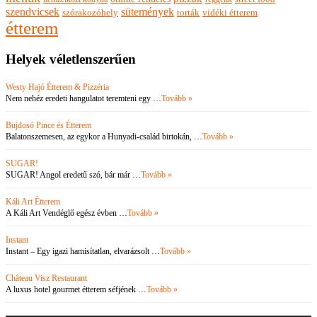
szendvicsek
sütemények
szórakozóhely
torták
vidéki étterem
étterem
Helyek véletlenszerűen
Westy Hajó Étterem & Pizzéria
Nem nehéz eredeti hangulatot teremteni egy …
Tovább »
Bujdosó Pince és Étterem
Balatonszemesen, az egykor a Hunyadi-család birtokán, …
Tovább »
SUGAR!
SUGAR! Angol eredetű szó, bár már …
Tovább »
Káli Art Étterem
A Káli Art Vendéglő egész évben …
Tovább »
Instant
Instant – Egy igazi hamisítatlan, elvarázsolt …
Tovább »
Château Visz Restaurant
A luxus hotel gourmet étterem séfjének …
Tovább »