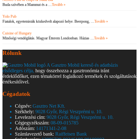
Buda szívében a Mammut és a …
Tovább »
Yolo Pub
Fiatalok, egyetemisták közkedvelt alapozó helye. Beerpong, …
Tovább »
Cuisine of Hungary
Minőségi vendéglátás. Magyar Étterem Londonban. Házias …
Tovább »
Rólunk
A Gasztro Mobil kereső és adatbázis
elsődleges célja,
hogy összehozza a gasztronómia iránt
érdeklődőket, ezen témakörrel foglalkozó termékek és szolgáltatások
értékesítőivel.
Cégadatok
Cégnév:
Gasztro Net Kft.
Székhely:
9028 Győr, Régi Veszprémi u. 10.
Levelezési cím:
9028 Győr, Régi Veszprémi u. 10.
Cégjegyzékszám:
08-09-015785
Adószám:
14171341-2-08
Számlavezető bank:
Raiffeisen Bank