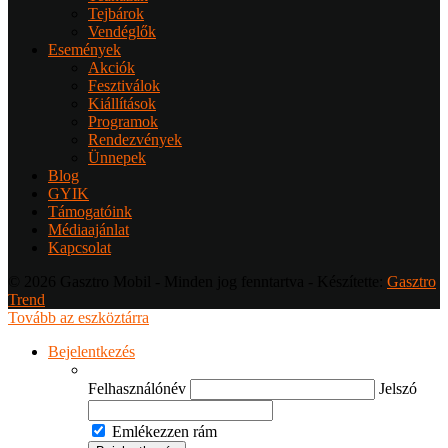
Tejbárok
Vendéglők
Események
Akciók
Fesztiválok
Kiállítások
Programok
Rendezvények
Ünnepek
Blog
GYIK
Támogatóink
Médiaajánlat
Kapcsolat
© 2026 Gasztro Mobil - Minden jog fenntartva - Készítette:
Gasztro
Trend
Tovább az eszköztárra
Bejelentkezés
Felhasználónév
Jelszó
Emlékezzen rám