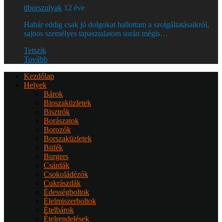
tiborszulyak
12 éve
Habár eddig csak jó dolgokat hallottam a szolgáltatásaikról,
sajnos személyes tapasztalatom során mégis…
Tetszik
Tovább
Kezdőlap
Helyek
Bárok
Bioszaküzletek
Bisztrók
Borászatok
Borozók
Borszaküzletek
Büfék
Burgers
Csárdák
Csokoládézók
Cukrászdák
Édességboltok
Élelmiszerboltok
Ételbárok
Ételrendelések