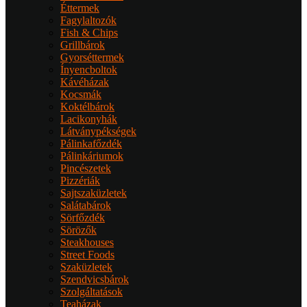
Éttermek
Fagylaltozók
Fish & Chips
Grillbárok
Gyorséttermek
Ínyencboltok
Kávéházak
Kocsmák
Koktélbárok
Lacikonyhák
Látványpékségek
Pálinkafőzdék
Pálinkáriumok
Pincészetek
Pizzériák
Sajtszaküzletek
Salátabárok
Sörfőzdék
Sörözők
Steakhouses
Street Foods
Szaküzletek
Szendvicsbárok
Szolgáltatások
Teaházak