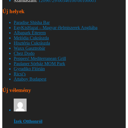
Számlaszám:
12096729-00346100-00100003
Új helyek
Paradise Shisha Bar
EgyKisHazai – Magyar élelmiszerek Angliába
Albapark Étterem
Melódia Cukrászda
Hisztéria Cukrászda
Waxx Gasztrobár
Chez Dodo
Peppers! Mediterranean Grill
Paulaner Sörház MOM Park
Gyradiko Flórián
Ricsi’s
Attaboy Budapest
Új vélemény
Ízek Otthonról