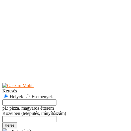
Teaházak
Tejbárok
Vendéglők
Események
Akciók
Fesztiválok
Kiállítások
Programok
Rendezvények
Ünnepek
Hely hozzáadása
Esemény hozzáadása
Ajánlás
Hirdetők részére
GYIK
Keresés
Helyek
Események
pl.: pizza, magyaros étterem
Közelben
(település, irányítószám)
Keres