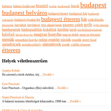
budapest
bisztró
borok
balaton
balaton északi-part
borkóstoló
borbár
budapest belváros
budapesti bisztró
budapesti bár
budapesti
budapesti étterem
bár
cukrászda
budapesti éjszakai élet
cukrászda
győr
gasztro celeb
fagylaltok
fagylaltozó
friss alapanyagok
győri étterem
desszertek
hamburgerek
koktélok
házhozszállítás
kávéház
kávék
kávékülönlegességek
magyar konyha
kávézó
magyar ételek
magyar étterem
látványkonyha
menük
pizzák
online rendelés
nemzetközi konyha
reggelik
street food
szendvicsek
sütemények
szórakozóhely
torták
vidéki étterem
étterem
Helyek véletlenszerűen
Antalya Kebab
Ha szereted a török ételeket, térj …
Tovább »
Gere Pincészet
Gere Pincészet – Organikus (Bio) művelésű …
Tovább »
Söptei Pincészet és Étterem
A balatoni turizmus lehetőségeit kihasználva, 1998-ban …
Tovább »
NEMO Fish & Chips & Salad Bar