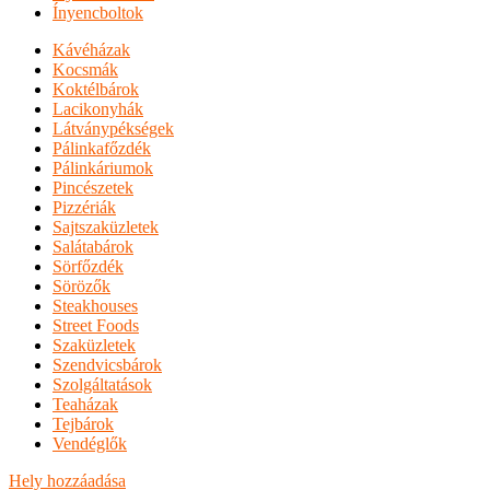
Ínyencboltok
Kávéházak
Kocsmák
Koktélbárok
Lacikonyhák
Látványpékségek
Pálinkafőzdék
Pálinkáriumok
Pincészetek
Pizzériák
Sajtszaküzletek
Salátabárok
Sörfőzdék
Sörözők
Steakhouses
Street Foods
Szaküzletek
Szendvicsbárok
Szolgáltatások
Teaházak
Tejbárok
Vendéglők
Hely hozzáadása