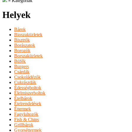
»
Kategóriák
Helyek
Bárok
Bioszaküzletek
Bisztrók
Borászatok
Borozók
Borszaküzletek
Büfék
Burgers
Csárdák
Csokoládézók
Cukrászdák
Édességboltok
Élelmiszerboltok
Ételbárok
Ételrendelések
Éttermek
Fagylaltozók
Fish & Chips
Grillbárok
Gyorséttermek