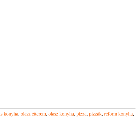
as konyha
,
olasz étterem
,
olasz konyha
,
pizza
,
pizzák
,
reform konyha
,