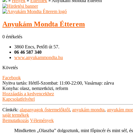
»
Helyek
»
Éttermek
»
Anyukám Mondta Étterem
Anyukám Mondta Étterem
0 értékelés
3860 Encs, Petőfi út 57.
06 46 587 340
www.anyukammondta.hu
Követés
Facebook
Nyitva tartás
:
Hétfő-Szombat: 11:00-22:00, Vasárnap: zárva
Konyha
:
olasz, nemzetközi, reform
Hozzáadás a kedvencekhez
Kapcsolatfelvétel
Címkék:
alapanyagok őstermelőktől
,
anyukám mondta
,
anyukám mond
saját termékek
Bemutatkozás
Vélemények
Mindketten „Olaszba” dolgoztunk, mint főpincér és mint séf, és 