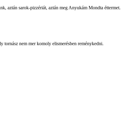
ltunk, aztán sarok-pizzériát, aztán meg Anyukám Mondta éttermet.
omoly tornász nem mer komoly elismerésben reménykedni.