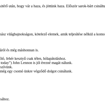
 kitérő után, hogy vár a haza, és jöttünk haza. Először sarok-bárt csiná
ornász világbajnokságon, kötelező elemek, amik teljesítése nélkül a k
járól és még máshonnan is.
ó, fehér kesztyű csak télen, hólapátoláshoz.
r today”) John Lennon is jól érezné magát nálunk.
 szívünk.
s még egy csomó ünkre végződő dolgot csinálunk.
ásához.