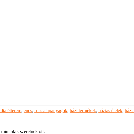
ta étterem
,
encs
,
friss alapanyagok
,
házi termékek
,
házias ételek
,
házi
mint akik szeretnek ott.