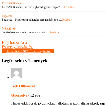
ICEBAR Budapest
ICEBAR Budapest, az első jégbár Magyarországon! …
Tovább »
Fogasház
Fogasház – Napközben kulturális befogadótér, este …
Tovább »
MészárSteak
“A tökéletes vacsorához csak egy szelet …
Tovább »
Hely hozzáadása
Esemény hozzáadása
HELYEK és ESEMÉNYEK ajánlása
Legfrissebb vélemények
Ízek Otthonról
tiborszulyak
12 éve
Habár eddig csak jó dolgokat hallottam a szolgáltatásaikról, s