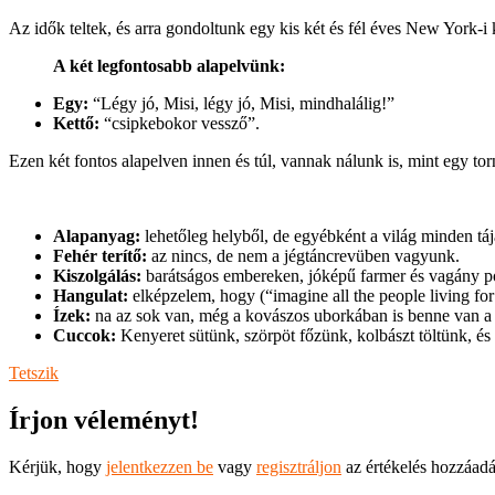
Az idők teltek, és arra gondoltunk egy kis két és fél éves New York-i
A két legfontosabb alapelvünk:
Egy:
“Légy jó, Misi, légy jó, Misi, mindhalálig!”
Kettő:
“csipkebokor vessző”.
Ezen két fontos alapelven innen és túl, vannak nálunk is, mint egy t
Alapanyag:
lehetőleg helyből, de egyébként a világ minden tá
Fehér terítő:
az nincs, de nem a jégtáncrevüben vagyunk.
Kiszolgálás:
barátságos embereken, jóképű farmer és vagány pól
Hangulat:
elképzelem, hogy (“imagine all the people living fo
Ízek:
na az sok van, még a kovászos uborkában is benne van a
Cuccok:
Kenyeret sütünk, szörpöt főzünk, kolbászt töltünk, é
Tetszik
Írjon véleményt!
Kérjük, hogy
jelentkezzen be
vagy
regisztráljon
az értékelés hozzáad