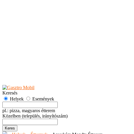
Teaházak
Tejbárok
Vendéglők
Események
Akciók
Fesztiválok
Kiállítások
Programok
Rendezvények
Ünnepek
Hely hozzáadása
Esemény hozzáadása
Ajánlás
Hirdetők részére
GYIK
Keresés
Helyek
Események
pl.: pizza, magyaros étterem
Közelben
(település, irányítószám)
Keres