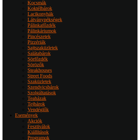
Kocsmák
Koktélbárok
Lacikonyhák
Látványpékségek
Pálinkafőzdék
Pálinkáriumok
Pincészetek
Pizzériák
Sajtszaküzletek
Salátabárok
Sörfőzdék
Sörözők
Steakhouses
Street Foods
Szaküzletek
Szendvicsbárok
Szolgáltatások
Teaházak
Tejbárok
Vendéglők
Események
Akciók
Fesztiválok
Kiállítások
Programok