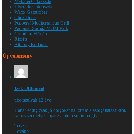
Melódia Cukrászda
Hisztéria Cukrászda
Waxx Gasztrobár
Chez Dodo
Peppers! Mediterranean Grill
Paulaner Sörház MOM Park
Gyradiko Flórián
Ricsi’s
Attaboy Budapest
Új vélemény
Ízek Otthonról
tiborszulyak
12 éve
Habár eddig csak jó dolgokat hallottam a szolgáltatásaikról,
sajnos személyes tapasztalatom során mégis…
Tetszik
Tovább