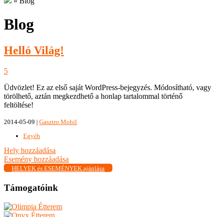
»
Blog
Blog
Helló Világ!
5
Üdvözlet! Ez az első saját WordPress-bejegyzés. Módosítható, vagy
törölhető, aztán megkezdhető a honlap tartalommal történő
feltöltése!
2014-05-09 |
Gasztro Mobil
Egyéb
Hely hozzáadása
Esemény hozzáadása
HELYEK és ESEMÉNYEK ajánlása
Támogatóink