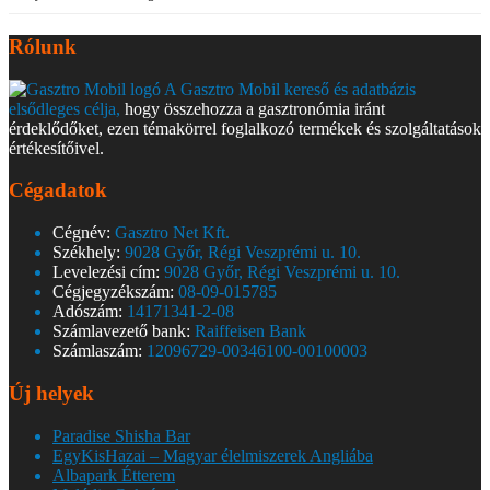
Rólunk
A Gasztro Mobil kereső és adatbázis
elsődleges célja,
hogy összehozza a gasztronómia iránt
érdeklődőket, ezen témakörrel foglalkozó termékek és szolgáltatások
értékesítőivel.
Cégadatok
Cégnév:
Gasztro Net Kft.
Székhely:
9028 Győr, Régi Veszprémi u. 10.
Levelezési cím:
9028 Győr, Régi Veszprémi u. 10.
Cégjegyzékszám:
08-09-015785
Adószám:
14171341-2-08
Számlavezető bank:
Raiffeisen Bank
Számlaszám:
12096729-00346100-00100003
Új helyek
Paradise Shisha Bar
EgyKisHazai – Magyar élelmiszerek Angliába
Albapark Étterem