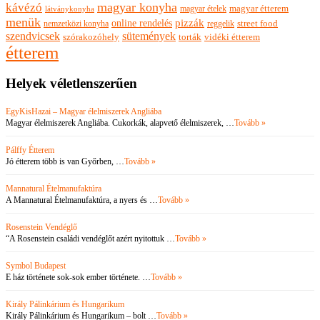
magyar konyha
kávézó
magyar ételek
magyar étterem
látványkonyha
menük
pizzák
online rendelés
nemzetközi konyha
reggelik
street food
szendvicsek
sütemények
szórakozóhely
torták
vidéki étterem
étterem
Helyek véletlenszerűen
EgyKisHazai – Magyar élelmiszerek Angliába
Magyar élelmiszerek Angliába. Cukorkák, alapvető élelmiszerek, …
Tovább »
Pálffy Étterem
Jó étterem több is van Győrben, …
Tovább »
Mannatural Ételmanufaktúra
A Mannatural Ételmanufaktúra, a nyers és …
Tovább »
Rosenstein Vendéglő
“A Rosenstein családi vendéglőt azért nyitottuk …
Tovább »
Symbol Budapest
E ház története sok-sok ember története. …
Tovább »
Király Pálinkárium és Hungarikum
Király Pálinkárium és Hungarikum – bolt …
Tovább »