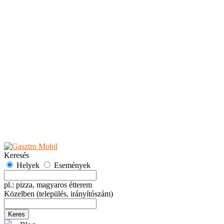
Teaházak
Tejbárok
Vendéglők
Események
Akciók
Fesztiválok
Kiállítások
Programok
Rendezvények
Ünnepek
Hely hozzáadása
Esemény hozzáadása
Ajánlás
Hirdetők részére
GYIK
Keresés
Helyek
Események
pl.: pizza, magyaros étterem
Közelben
(település, irányítószám)
Keres