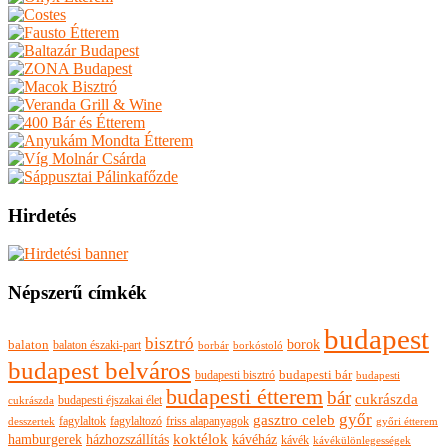
Hirdetés
Népszerű címkék
budapest
bisztró
borok
balaton
balaton északi-part
borkóstoló
borbár
budapest belváros
budapesti bisztró
budapesti bár
budapesti
budapesti étterem
bár
cukrászda
budapesti éjszakai élet
cukrászda
győr
gasztro celeb
fagylaltok
fagylaltozó
friss alapanyagok
győri étterem
desszertek
hamburgerek
koktélok
házhozszállítás
kávéház
kávék
kávékülönlegességek