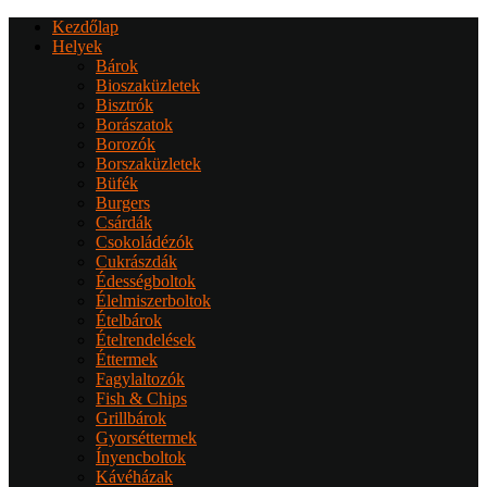
Kezdőlap
Helyek
Bárok
Bioszaküzletek
Bisztrók
Borászatok
Borozók
Borszaküzletek
Büfék
Burgers
Csárdák
Csokoládézók
Cukrászdák
Édességboltok
Élelmiszerboltok
Ételbárok
Ételrendelések
Éttermek
Fagylaltozók
Fish & Chips
Grillbárok
Gyorséttermek
Ínyencboltok
Kávéházak