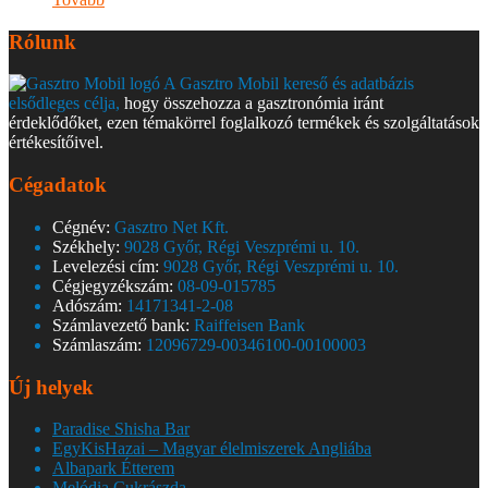
Rólunk
A Gasztro Mobil kereső és adatbázis
elsődleges célja,
hogy összehozza a gasztronómia iránt
érdeklődőket, ezen témakörrel foglalkozó termékek és szolgáltatások
értékesítőivel.
Cégadatok
Cégnév:
Gasztro Net Kft.
Székhely:
9028 Győr, Régi Veszprémi u. 10.
Levelezési cím:
9028 Győr, Régi Veszprémi u. 10.
Cégjegyzékszám:
08-09-015785
Adószám:
14171341-2-08
Számlavezető bank:
Raiffeisen Bank
Számlaszám:
12096729-00346100-00100003
Új helyek
Paradise Shisha Bar
EgyKisHazai – Magyar élelmiszerek Angliába
Albapark Étterem
Melódia Cukrászda