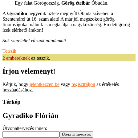
Egy falat Görögország.
Görög ételbár
Óbudán.
A
Gyradiko
negyedik üzlete megnyílt Óbuda szívében a
Szentendrei út 16. szám alatt! A már jól megszokott görög
finomságokat nálunk is megtalálja a nagyközönség. Eredeti görög
ízek elérhető árakon!
Sok szeretettel várunk mindenkit!
Tetszik
2 embereknek
ez tetszik.
Írjon véleményt!
Kérjük, hogy
jelentkezzen be
vagy
regisztráljon
az értékelés
hozzáadásához.
Térkép
Gyradiko Flórián
Útvonaltervezés innen: