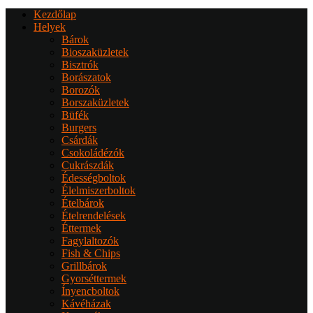
Kezdőlap
Helyek
Bárok
Bioszaküzletek
Bisztrók
Borászatok
Borozók
Borszaküzletek
Büfék
Burgers
Csárdák
Csokoládézók
Cukrászdák
Édességboltok
Élelmiszerboltok
Ételbárok
Ételrendelések
Éttermek
Fagylaltozók
Fish & Chips
Grillbárok
Gyorséttermek
Ínyencboltok
Kávéházak