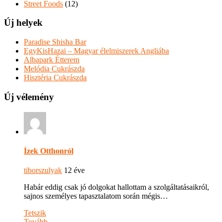
Street Foods
(12)
Új helyek
Paradise Shisha Bar
EgyKisHazai – Magyar élelmiszerek Angliába
Albapark Étterem
Melódia Cukrászda
Hisztéria Cukrászda
Új vélemény
Ízek Otthonról
tiborszulyak
12 éve
Habár eddig csak jó dolgokat hallottam a szolgáltatásaikról,
sajnos személyes tapasztalatom során mégis…
Tetszik
Tovább