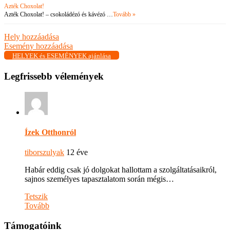
Azték Choxolat!
Azték Choxolat! – csokoládézó és kávézó …
Tovább »
Hely hozzáadása
Esemény hozzáadása
HELYEK és ESEMÉNYEK ajánlása
Legfrissebb vélemények
Ízek Otthonról
tiborszulyak
12 éve
Habár eddig csak jó dolgokat hallottam a szolgáltatásaikról,
sajnos személyes tapasztalatom során mégis…
Tetszik
Tovább
Támogatóink