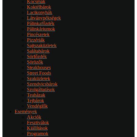
Kocsmák
Koktélbárok
Lacikonyhák
Látványpékségek
Pálinkafőzdék
Pálinkáriumok
Pincészetek
Pizzériák
Sajtszaküzletek
Salátabárok
Sörfőzdék
Sörözők
Steakhouses
Street Foods
Szaküzletek
Szendvicsbárok
Szolgáltatások
Teaházak
Tejbárok
Vendéglők
Események
Akciók
Fesztiválok
Kiállítások
Programok