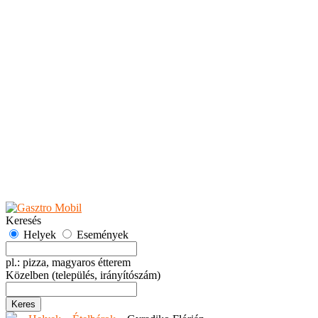
Teaházak
Tejbárok
Vendéglők
Események
Akciók
Fesztiválok
Kiállítások
Programok
Rendezvények
Ünnepek
Hely hozzáadása
Esemény hozzáadása
Ajánlás
Hirdetők részére
GYIK
Keresés
Helyek
Események
pl.: pizza, magyaros étterem
Közelben
(település, irányítószám)
Keres