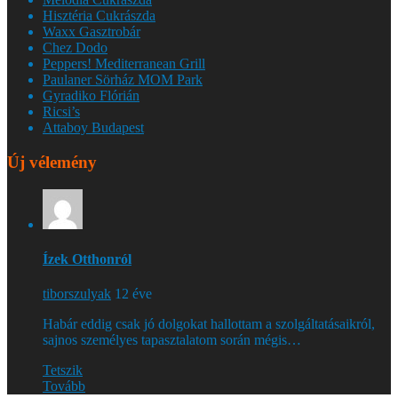
Hisztéria Cukrászda
Waxx Gasztrobár
Chez Dodo
Peppers! Mediterranean Grill
Paulaner Sörház MOM Park
Gyradiko Flórián
Ricsi’s
Attaboy Budapest
Új vélemény
Ízek Otthonról
tiborszulyak
12 éve
Habár eddig csak jó dolgokat hallottam a szolgáltatásaikról,
sajnos személyes tapasztalatom során mégis…
Tetszik
Tovább