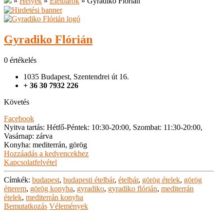
»
Helyek
»
Ételbárok
»
Gyradiko Flórián
Gyradiko Flórián
0 értékelés
1035 Budapest, Szentendrei út 16.
+ 36 30 7932 226
Követés
Facebook
Nyitva tartás
:
Hétfő-Péntek: 10:30-20:00, Szombat: 11:30-20:00,
Vasárnap: zárva
Konyha
:
mediterrán, görög
Hozzáadás a kedvencekhez
Kapcsolatfelvétel
Címkék:
budapest
,
budapesti ételbár
,
ételbár
,
görög ételek
,
görög
étterem
,
görög konyha
,
gyradiko
,
gyradiko flórián
,
mediterrán
ételek
,
mediterrán konyha
Bemutatkozás
Vélemények