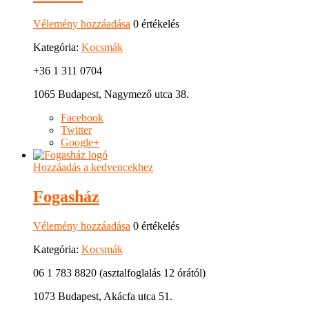
Vélemény hozzáadása
0 értékelés
Kategória:
Kocsmák
+36 1 311 0704
1065 Budapest, Nagymező utca 38.
Facebook
Twitter
Google+
Hozzáadás a kedvencekhez
Fogasház
Vélemény hozzáadása
0 értékelés
Kategória:
Kocsmák
06 1 783 8820 (asztalfoglalás 12 órától)
1073 Budapest, Akácfa utca 51.