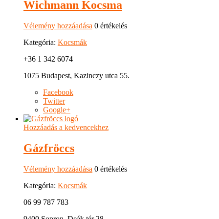
Wichmann Kocsma
Vélemény hozzáadása
0 értékelés
Kategória:
Kocsmák
+36 1 342 6074
1075 Budapest, Kazinczy utca 55.
Facebook
Twitter
Google+
Hozzáadás a kedvencekhez
Gázfröccs
Vélemény hozzáadása
0 értékelés
Kategória:
Kocsmák
06 99 787 783
9400 Sopron, Deák tér 28.