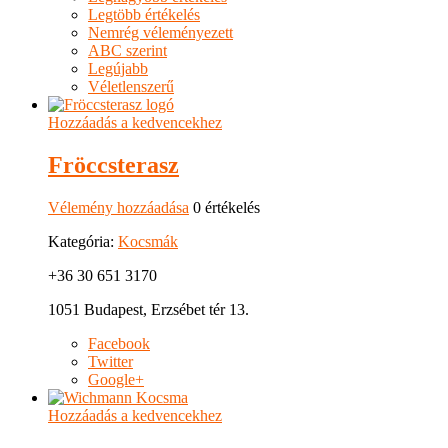
Legtöbb értékelés
Nemrég véleményezett
ABC szerint
Legújabb
Véletlenszerű
Hozzáadás a kedvencekhez
Fröccsterasz
Vélemény hozzáadása
0 értékelés
Kategória:
Kocsmák
+36 30 651 3170
1051 Budapest, Erzsébet tér 13.
Facebook
Twitter
Google+
Hozzáadás a kedvencekhez