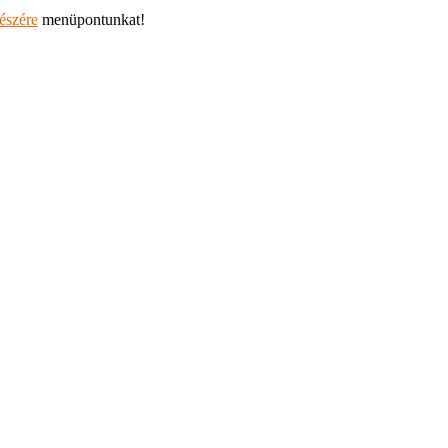
részére
menüpontunkat!