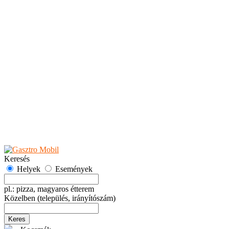
Teaházak
Tejbárok
Vendéglők
Események
Akciók
Fesztiválok
Kiállítások
Programok
Rendezvények
Ünnepek
Hely hozzáadása
Esemény hozzáadása
Ajánlás
Hirdetők részére
GYIK
Keresés
Helyek
Események
pl.: pizza, magyaros étterem
Közelben
(település, irányítószám)
Keres