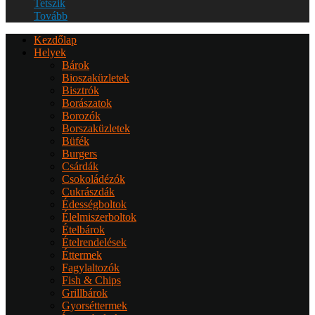
Tetszik
Tovább
Kezdőlap
Helyek
Bárok
Bioszaküzletek
Bisztrók
Borászatok
Borozók
Borszaküzletek
Büfék
Burgers
Csárdák
Csokoládézók
Cukrászdák
Édességboltok
Élelmiszerboltok
Ételbárok
Ételrendelések
Éttermek
Fagylaltozók
Fish & Chips
Grillbárok
Gyorséttermek