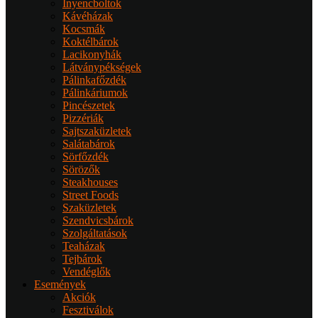
Ínyencboltok
Kávéházak
Kocsmák
Koktélbárok
Lacikonyhák
Látványpékségek
Pálinkafőzdék
Pálinkáriumok
Pincészetek
Pizzériák
Sajtszaküzletek
Salátabárok
Sörfőzdék
Sörözők
Steakhouses
Street Foods
Szaküzletek
Szendvicsbárok
Szolgáltatások
Teaházak
Tejbárok
Vendéglők
Események
Akciók
Fesztiválok