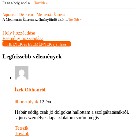
Ez az a hely, ahol a …
Tovább »
Aquaticum Debrecen – Mediterrán Étterem
A Mediterrán Étterem az élményfürdő első …
Tovább »
Hely hozzáadása
Esemény hozzáadása
HELYEK és ESEMÉNYEK ajánlása
Legfrissebb vélemények
Ízek Otthonról
tiborszulyak
12 éve
Habár eddig csak jó dolgokat hallottam a szolgáltatásaikról,
sajnos személyes tapasztalatom során mégis…
Tetszik
Tovább