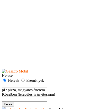
Teaházak
Tejbárok
Vendéglők
Események
Akciók
Fesztiválok
Kiállítások
Programok
Rendezvények
Ünnepek
Hely hozzáadása
Esemény hozzáadása
Ajánlás
Hirdetők részére
GYIK
Keresés
Helyek
Események
pl.: pizza, magyaros étterem
Közelben
(település, irányítószám)
Keres