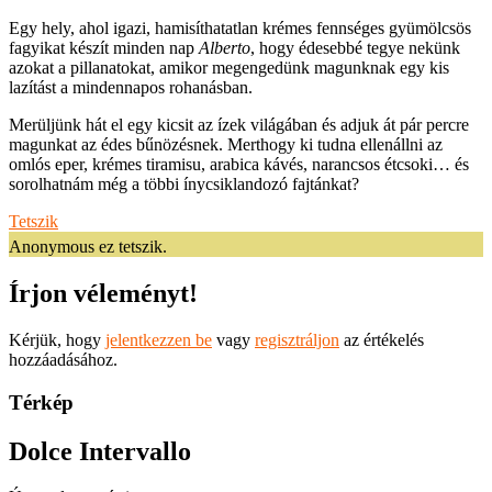
Egy hely, ahol igazi, hamisíthatatlan krémes fennséges gyümölcsös
fagyikat készít minden nap
Alberto
, hogy édesebbé tegye nekünk
azokat a pillanatokat, amikor megengedünk magunknak egy kis
lazítást a mindennapos rohanásban.
Merüljünk hát el egy kicsit az ízek világában és adjuk át pár percre
magunkat az édes bűnözésnek. Merthogy ki tudna ellenállni az
omlós eper, krémes tiramisu, arabica kávés, narancsos étcsoki… és
sorolhatnám még a többi ínycsiklandozó fajtánkat?
Tetszik
Anonymous ez tetszik.
Írjon véleményt!
Kérjük, hogy
jelentkezzen be
vagy
regisztráljon
az értékelés
hozzáadásához.
Térkép
Dolce Intervallo