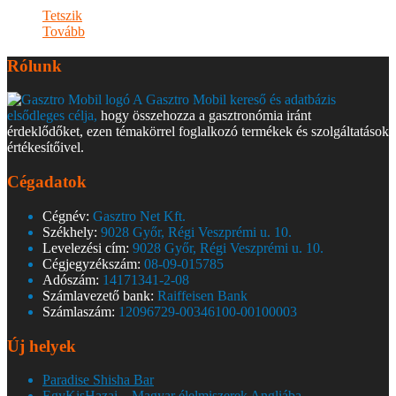
Tetszik
Tovább
Rólunk
A Gasztro Mobil kereső és adatbázis
elsődleges célja,
hogy összehozza a gasztronómia iránt
érdeklődőket, ezen témakörrel foglalkozó termékek és szolgáltatások
értékesítőivel.
Cégadatok
Cégnév:
Gasztro Net Kft.
Székhely:
9028 Győr, Régi Veszprémi u. 10.
Levelezési cím:
9028 Győr, Régi Veszprémi u. 10.
Cégjegyzékszám:
08-09-015785
Adószám:
14171341-2-08
Számlavezető bank:
Raiffeisen Bank
Számlaszám:
12096729-00346100-00100003
Új helyek
Paradise Shisha Bar
EgyKisHazai – Magyar élelmiszerek Angliába