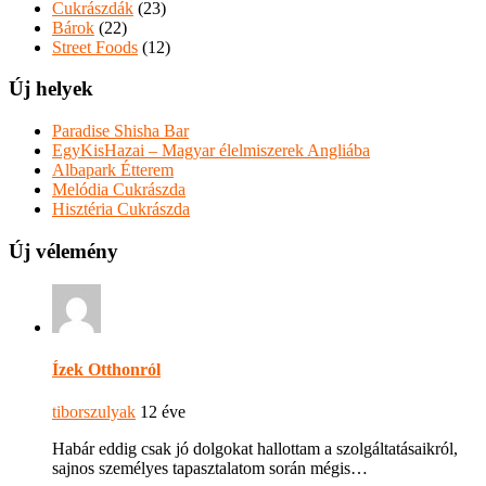
Cukrászdák
(23)
Bárok
(22)
Street Foods
(12)
Új helyek
Paradise Shisha Bar
EgyKisHazai – Magyar élelmiszerek Angliába
Albapark Étterem
Melódia Cukrászda
Hisztéria Cukrászda
Új vélemény
Ízek Otthonról
tiborszulyak
12 éve
Habár eddig csak jó dolgokat hallottam a szolgáltatásaikról,
sajnos személyes tapasztalatom során mégis…