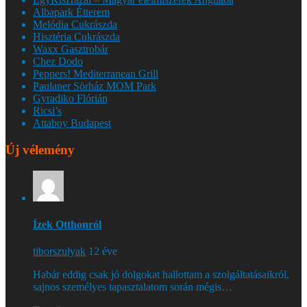
Albapark Étterem
Melódia Cukrászda
Hisztéria Cukrászda
Waxx Gasztrobár
Chez Dodo
Peppers! Mediterranean Grill
Paulaner Sörház MOM Park
Gyradiko Flórián
Ricsi’s
Attaboy Budapest
Új vélemény
Ízek Otthonról
tiborszulyak
12 éve
Habár eddig csak jó dolgokat hallottam a szolgáltatásaikról,
sajnos személyes tapasztalatom során mégis…