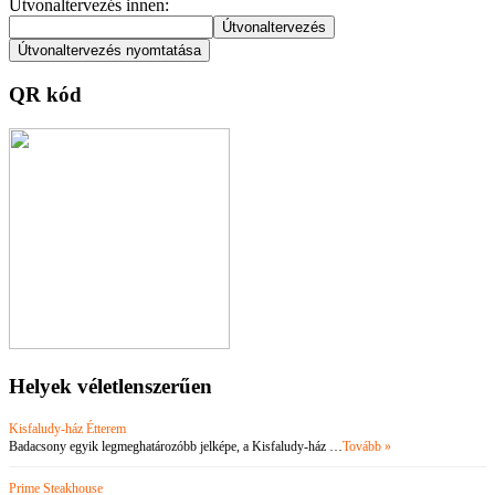
Útvonaltervezés innen:
QR kód
Helyek véletlenszerűen
Kisfaludy-ház Étterem
Badacsony egyik legmeghatározóbb jelképe, a Kisfaludy-ház …
Tovább »
Prime Steakhouse