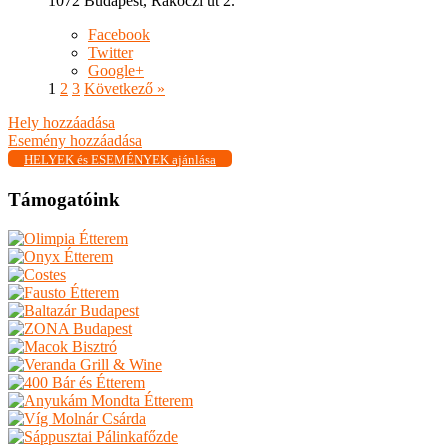
1072 Budapest, Rákóczi út 2.
Facebook
Twitter
Google+
1
2
3
Következő »
Hely hozzáadása
Esemény hozzáadása
HELYEK és ESEMÉNYEK ajánlása
Támogatóink