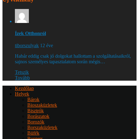
Ízek Otthonról
tiborszulyak
12 éve
Habár eddig csak jó dolgokat hallottam a szolgáltatásaikról,
sajnos személyes tapasztalatom során mégis…
Tetszik
Tovább
Kezdőlap
Helyek
Bárok
Bioszaküzletek
Bisztrók
Borászatok
Borozók
Borszaküzletek
Büfék
Burgers