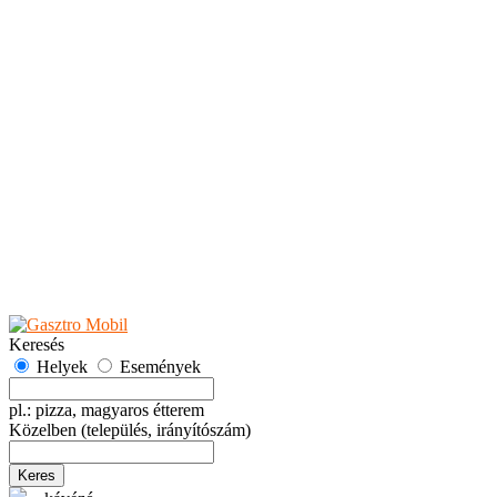
Teaházak
Tejbárok
Vendéglők
Események
Akciók
Fesztiválok
Kiállítások
Programok
Rendezvények
Ünnepek
Hely hozzáadása
Esemény hozzáadása
Ajánlás
Hirdetők részére
GYIK
Keresés
Helyek
Események
pl.: pizza, magyaros étterem
Közelben
(település, irányítószám)
Keres