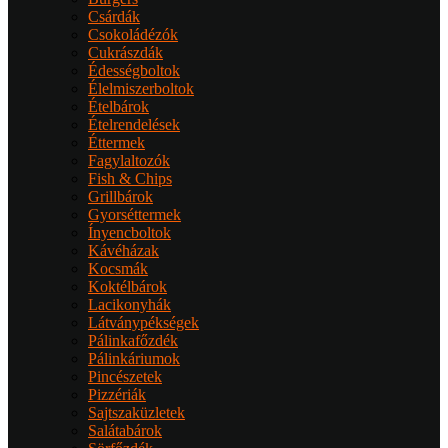
Csárdák
Csokoládézók
Cukrászdák
Édességboltok
Élelmiszerboltok
Ételbárok
Ételrendelések
Éttermek
Fagylaltozók
Fish & Chips
Grillbárok
Gyorséttermek
Ínyencboltok
Kávéházak
Kocsmák
Koktélbárok
Lacikonyhák
Látványpékségek
Pálinkafőzdék
Pálinkáriumok
Pincészetek
Pizzériák
Sajtszaküzletek
Salátabárok