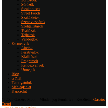
Sörfőzdék
Sörözők
Steakhouses
Street Foods
Szaküzletek
Szendvicsbárok
Szolgáltatások
Teaházak
Tejbárok
Vendéglők
Események
Akciók
Fesztiválok
Kiállítások
Programok
Rendezvények
Ünnepek
Blog
GYIK
Támogatóink
Médiaajánlat
Kapcsolat
© 2026 Gasztro Mobil - Minden jog fenntartva - Készítette:
Gasztro
Trend