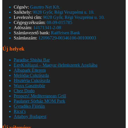
Cégnév:
Gasztro Net Kft.
Székhely:
9028 Győr, Régi Veszprémi u. 10.
Levelezési cím:
9028 Győr, Régi Veszprémi u. 10.
Cégjegyzékszám:
08-09-015785
Adószám:
14171341-2-08
Számlavezető bank:
Raiffeisen Bank
Számlaszám:
12096729-00346100-00100003
Új helyek
Paradise Shisha Bar
EgyKisHazai – Magyar élelmiszerek Angliába
Albapark Étterem
Melódia Cukrászda
Hisztéria Cukrászda
Waxx Gasztrobár
Chez Dodo
Peppers! Mediterranean Grill
Paulaner Sörház MOM Park
Gyradiko Flórián
Ricsi’s
Attaboy Budapest
Új vélemény