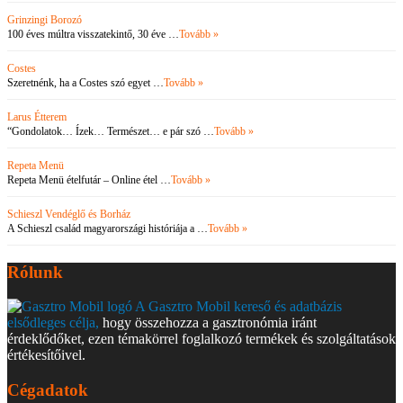
Grinzingi Borozó
100 éves múltra visszatekintő, 30 éve …
Tovább »
Costes
Szeretnénk, ha a Costes szó egyet …
Tovább »
Larus Étterem
“Gondolatok… Ízek… Természet… e pár szó …
Tovább »
Repeta Menü
Repeta Menü ételfutár – Online étel …
Tovább »
Schieszl Vendéglő és Borház
A Schieszl család magyarországi históriája a …
Tovább »
Rólunk
A Gasztro Mobil kereső és adatbázis
elsődleges célja,
hogy összehozza a gasztronómia iránt
érdeklődőket, ezen témakörrel foglalkozó termékek és szolgáltatások
értékesítőivel.
Cégadatok