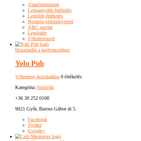
Alapértelmezett
Legnagyobb értékelés
Legtöbb értékelés
Nemrég véleményezett
ABC szerint
Legújabb
Véletlenszerű
Hozzáadás a kedvencekhez
Yolo Pub
Vélemény hozzáadása
0 értékelés
Kategória:
Sörözők
+36 30 252 0100
9021 Győr, Baross Gábor út 5.
Facebook
Twitter
Google+