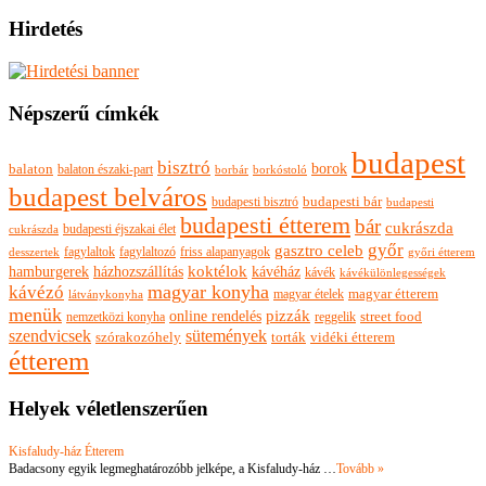
Hirdetés
Népszerű címkék
budapest
bisztró
borok
balaton
balaton északi-part
borkóstoló
borbár
budapest belváros
budapesti bisztró
budapesti bár
budapesti
budapesti étterem
bár
cukrászda
budapesti éjszakai élet
cukrászda
győr
gasztro celeb
fagylaltok
fagylaltozó
friss alapanyagok
győri étterem
desszertek
hamburgerek
koktélok
házhozszállítás
kávéház
kávék
kávékülönlegességek
magyar konyha
kávézó
magyar ételek
magyar étterem
látványkonyha
menük
pizzák
online rendelés
nemzetközi konyha
reggelik
street food
szendvicsek
sütemények
szórakozóhely
torták
vidéki étterem
étterem
Helyek véletlenszerűen
Kisfaludy-ház Étterem
Badacsony egyik legmeghatározóbb jelképe, a Kisfaludy-ház …
Tovább »