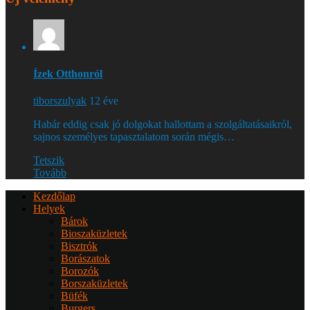
Ízek Otthonról
tiborszulyak
12 éve
Habár eddig csak jó dolgokat hallottam a szolgáltatásaikról,
sajnos személyes tapasztalatom során mégis…
Tetszik
Tovább
Kezdőlap
Helyek
Bárok
Bioszaküzletek
Bisztrók
Borászatok
Borozók
Borszaküzletek
Büfék
Burgers