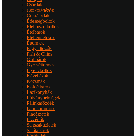
Csárdák
Csokoládézók
Cukrászdák
Édességboltok
Élelmiszerboltok
Ételbárok
Ételrendelések
Éttermek
Fagylaltozók
Fish & Chips
Grillbárok
Gyorséttermek
Ínyencboltok
Kávéházak
Kocsmák
Koktélbárok
Lacikonyhák
Látványpékségek
Pálinkafőzdék
Pálinkáriumok
Pincészetek
Pizzériák
Sajtszaküzletek
Salátabárok
Sörfőzdék