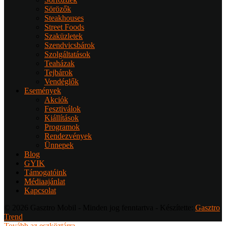
Sörözők
Steakhouses
Street Foods
Szaküzletek
Szendvicsbárok
Szolgáltatások
Teaházak
Tejbárok
Vendéglők
Események
Akciók
Fesztiválok
Kiállítások
Programok
Rendezvények
Ünnepek
Blog
GYIK
Támogatóink
Médiaajánlat
Kapcsolat
© 2026 Gasztro Mobil - Minden jog fenntartva - Készítette:
Gasztro
Trend
Tovább az eszköztárra