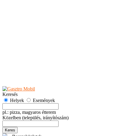
Teaházak
Tejbárok
Vendéglők
Események
Akciók
Fesztiválok
Kiállítások
Programok
Rendezvények
Ünnepek
Hely hozzáadása
Esemény hozzáadása
Ajánlás
Hirdetők részére
GYIK
Keresés
Helyek
Események
pl.: pizza, magyaros étterem
Közelben
(település, irányítószám)
Keres