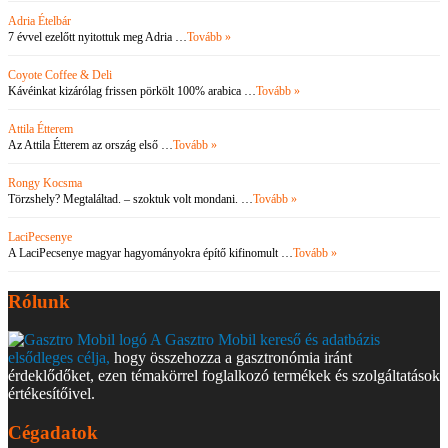
Adria Ételbár
7 évvel ezelőtt nyitottuk meg Adria …
Tovább »
Coyote Coffee & Deli
Kávéinkat kizárólag frissen pörkölt 100% arabica …
Tovább »
Attila Étterem
Az Attila Étterem az ország első …
Tovább »
Rongy Kocsma
Törzshely? Megtaláltad. – szoktuk volt mondani. …
Tovább »
LaciPecsenye
A LaciPecsenye magyar hagyományokra építő kifinomult …
Tovább »
Rólunk
A Gasztro Mobil kereső és adatbázis
elsődleges célja,
hogy összehozza a gasztronómia iránt
érdeklődőket, ezen témakörrel foglalkozó termékek és szolgáltatások
értékesítőivel.
Cégadatok