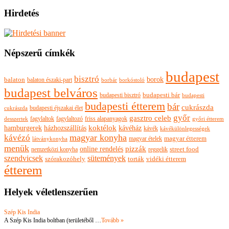
Hirdetés
Népszerű címkék
budapest
bisztró
borok
balaton
balaton északi-part
borkóstoló
borbár
budapest belváros
budapesti bisztró
budapesti bár
budapesti
budapesti étterem
bár
cukrászda
budapesti éjszakai élet
cukrászda
győr
gasztro celeb
fagylaltok
fagylaltozó
friss alapanyagok
győri étterem
desszertek
hamburgerek
koktélok
házhozszállítás
kávéház
kávék
kávékülönlegességek
magyar konyha
kávézó
magyar ételek
magyar étterem
látványkonyha
menük
pizzák
online rendelés
nemzetközi konyha
reggelik
street food
szendvicsek
sütemények
szórakozóhely
torták
vidéki étterem
étterem
Helyek véletlenszerűen
Szép Kis India
A Szép Kis India boltban (területéből …
Tovább »