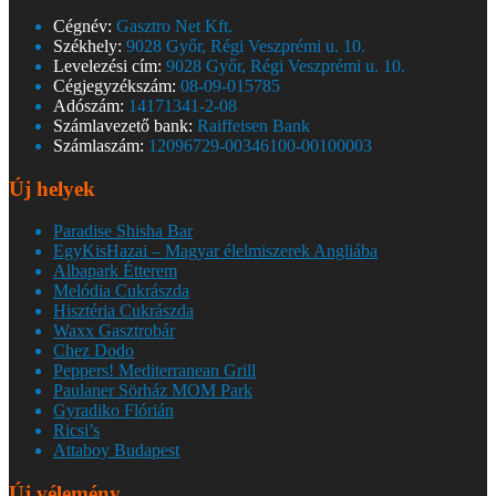
Cégnév:
Gasztro Net Kft.
Székhely:
9028 Győr, Régi Veszprémi u. 10.
Levelezési cím:
9028 Győr, Régi Veszprémi u. 10.
Cégjegyzékszám:
08-09-015785
Adószám:
14171341-2-08
Számlavezető bank:
Raiffeisen Bank
Számlaszám:
12096729-00346100-00100003
Új helyek
Paradise Shisha Bar
EgyKisHazai – Magyar élelmiszerek Angliába
Albapark Étterem
Melódia Cukrászda
Hisztéria Cukrászda
Waxx Gasztrobár
Chez Dodo
Peppers! Mediterranean Grill
Paulaner Sörház MOM Park
Gyradiko Flórián
Ricsi’s
Attaboy Budapest
Új vélemény