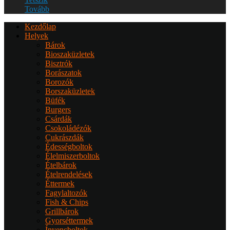
Tovább
Kezdőlap
Helyek
Bárok
Bioszaküzletek
Bisztrók
Borászatok
Borozók
Borszaküzletek
Büfék
Burgers
Csárdák
Csokoládézók
Cukrászdák
Édességboltok
Élelmiszerboltok
Ételbárok
Ételrendelések
Éttermek
Fagylaltozók
Fish & Chips
Grillbárok
Gyorséttermek
Ínyencboltok