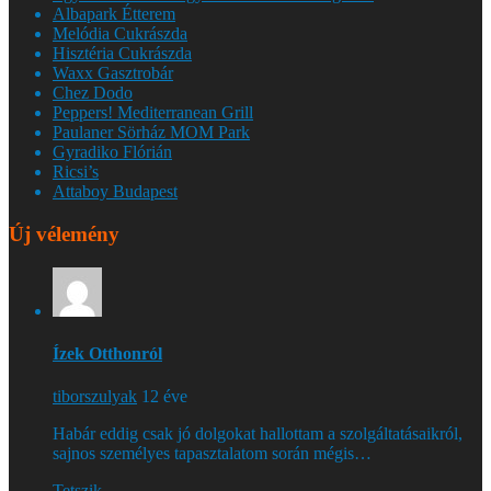
Albapark Étterem
Melódia Cukrászda
Hisztéria Cukrászda
Waxx Gasztrobár
Chez Dodo
Peppers! Mediterranean Grill
Paulaner Sörház MOM Park
Gyradiko Flórián
Ricsi’s
Attaboy Budapest
Új vélemény
Ízek Otthonról
tiborszulyak
12 éve
Habár eddig csak jó dolgokat hallottam a szolgáltatásaikról,
sajnos személyes tapasztalatom során mégis…
Tetszik