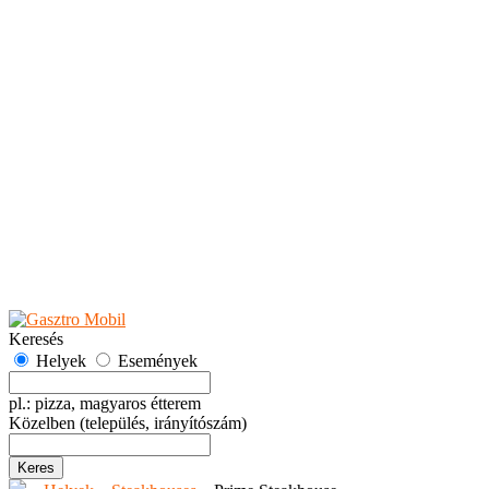
Teaházak
Tejbárok
Vendéglők
Események
Akciók
Fesztiválok
Kiállítások
Programok
Rendezvények
Ünnepek
Hely hozzáadása
Esemény hozzáadása
Ajánlás
Hirdetők részére
GYIK
Keresés
Helyek
Események
pl.: pizza, magyaros étterem
Közelben
(település, irányítószám)
Keres