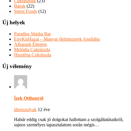
Cukrászdák
(23)
Bárok
(22)
Street Foods
(12)
Új helyek
Paradise Shisha Bar
EgyKisHazai – Magyar élelmiszerek Angliába
Albapark Étterem
Melódia Cukrászda
Hisztéria Cukrászda
Új vélemény
Ízek Otthonról
tiborszulyak
12 éve
Habár eddig csak jó dolgokat hallottam a szolgáltatásaikról,
sajnos személyes tapasztalatom során mégis…