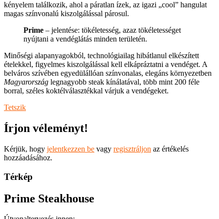
kényelem találkozik, ahol a páratlan ízek, az igazi „cool” hangulat
magas színvonalú kiszolgálással párosul.
Prime
– jelentése: tökéletesség, azaz tökéletességet
nyújtani a vendéglátás minden területén.
Minőségi alapanyagokból, technológiailag hibátlanul elkészített
ételekkel, figyelmes kiszolgálással kell elkápráztatni a vendéget. A
belváros szívében egyedülállóan színvonalas, elegáns környezetben
Magyarország
legnagyobb steak kínálatával, több mint 200 féle
borral, széles koktélválasztékkal várjuk a vendégeket.
Tetszik
Írjon véleményt!
Kérjük, hogy
jelentkezzen be
vagy
regisztráljon
az értékelés
hozzáadásához.
Térkép
Prime Steakhouse
Útvonaltervezés innen: