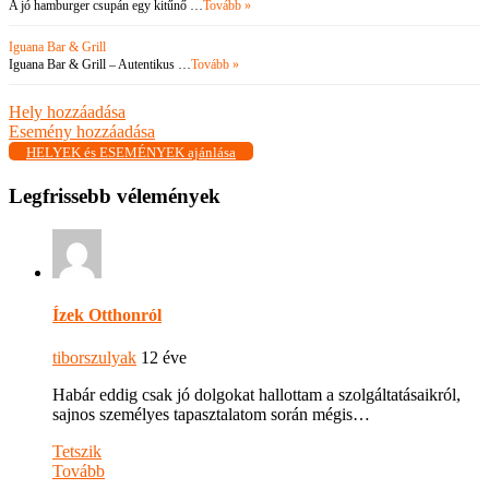
A jó hamburger csupán egy kitűnő …
Tovább »
Iguana Bar & Grill
Iguana Bar & Grill – Autentikus …
Tovább »
Hely hozzáadása
Esemény hozzáadása
HELYEK és ESEMÉNYEK ajánlása
Legfrissebb vélemények
Ízek Otthonról
tiborszulyak
12 éve
Habár eddig csak jó dolgokat hallottam a szolgáltatásaikról,
sajnos személyes tapasztalatom során mégis…
Tetszik
Tovább