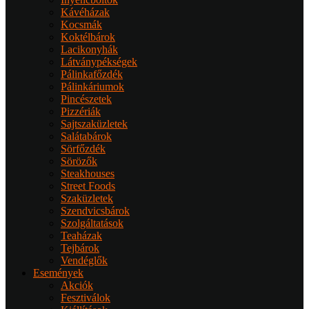
Kávéházak
Kocsmák
Koktélbárok
Lacikonyhák
Látványpékségek
Pálinkafőzdék
Pálinkáriumok
Pincészetek
Pizzériák
Sajtszaküzletek
Salátabárok
Sörfőzdék
Sörözők
Steakhouses
Street Foods
Szaküzletek
Szendvicsbárok
Szolgáltatások
Teaházak
Tejbárok
Vendéglők
Események
Akciók
Fesztiválok