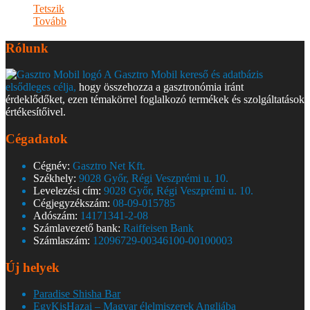
Tetszik
Tovább
Rólunk
A Gasztro Mobil kereső és adatbázis
elsődleges célja,
hogy összehozza a gasztronómia iránt
érdeklődőket, ezen témakörrel foglalkozó termékek és szolgáltatások
értékesítőivel.
Cégadatok
Cégnév:
Gasztro Net Kft.
Székhely:
9028 Győr, Régi Veszprémi u. 10.
Levelezési cím:
9028 Győr, Régi Veszprémi u. 10.
Cégjegyzékszám:
08-09-015785
Adószám:
14171341-2-08
Számlavezető bank:
Raiffeisen Bank
Számlaszám:
12096729-00346100-00100003
Új helyek
Paradise Shisha Bar
EgyKisHazai – Magyar élelmiszerek Angliába