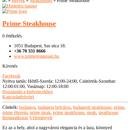
»
Helyek
»
Steakhouses
»
Prime Steakhouse
Prime Steakhouse
0 értékelés
1051 Budapest, Sas utca 18.
+36 70 331 8666
www.primerestaurant.hu
Követés
Facebook
Nyitva tartás
:
Hétfő-Szerda: 12:00-24:00, Csütörtök-Szombat:
12:00-01:00, Vasárnap: 12:00-18:00
Hozzáadás a kedvencekhez
Kapcsolatfelvétel
Címkék:
budapest
,
budapest belváros
,
budapesti steakhouse
,
prime
,
prime étterem
,
prime steak
,
prime steakhouse
,
steak
,
steakhouse
Bemutatkozás
Vélemények
Ez az a hely, ahol a nagyvárosi elegancia és a laza, könnyed