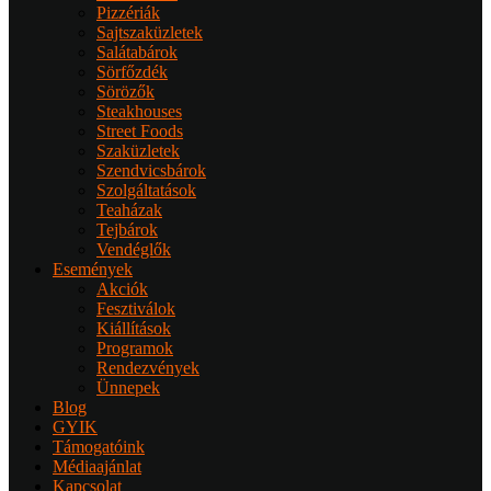
Pizzériák
Sajtszaküzletek
Salátabárok
Sörfőzdék
Sörözők
Steakhouses
Street Foods
Szaküzletek
Szendvicsbárok
Szolgáltatások
Teaházak
Tejbárok
Vendéglők
Események
Akciók
Fesztiválok
Kiállítások
Programok
Rendezvények
Ünnepek
Blog
GYIK
Támogatóink
Médiaajánlat
Kapcsolat