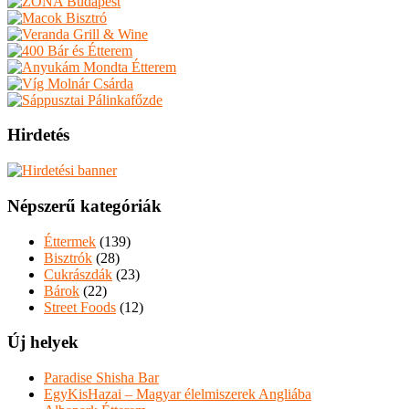
Hirdetés
Népszerű kategóriák
Éttermek
(139)
Bisztrók
(28)
Cukrászdák
(23)
Bárok
(22)
Street Foods
(12)
Új helyek
Paradise Shisha Bar
EgyKisHazai – Magyar élelmiszerek Angliába