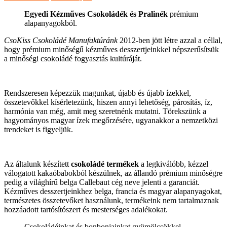
Egyedi Kézműves Csokoládék és Pralinék
prémium
alapanyagokból.
CsoKiss Csokoládé Manufaktúránk
2012-ben jött létre azzal a céllal,
hogy prémium minőségű kézműves desszertjeinkkel népszerűsítsük
a minőségi csokoládé fogyasztás kultúráját.
Rendszeresen képezzük magunkat, újabb és újabb ízekkel,
összetevőkkel kísérletezünk, hiszen annyi lehetőség, párosítás, íz,
harmónia van még, amit meg szeretnénk mutatni. Törekszünk a
hagyományos magyar ízek megőrzésére, ugyanakkor a nemzetközi
trendeket is figyeljük.
Az általunk készített
csokoládé termékek
a legkiválóbb, kézzel
válogatott kakaóbabokból készülnek, az állandó prémium minőségre
pedig a világhírű belga Callebaut cég neve jelenti a garanciát.
Kézműves desszertjeinkhez belga, francia és magyar alapanyagokat,
természetes összetevőket használunk, termékeink nem tartalmaznak
hozzáadott tartósítószert és mesterséges adalékokat.
Csokoládéinkat és bonbonjainkat gyümölcsökkel,