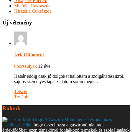
Albapark Étterem
Melódia Cukrászda
Hisztéria Cukrászda
Új vélemény
Ízek Otthonról
tiborszulyak
12 éve
Habár eddig csak jó dolgokat hallottam a szolgáltatásaikról,
sajnos személyes tapasztalatom során mégis…
Tetszik
Tovább
Rólunk
A Gasztro Mobil kereső és adatbázis
elsődleges célja,
hogy összehozza a gasztronómia iránt
érdeklődőket, ezen témakörrel foglalkozó termékek és szolgáltatások