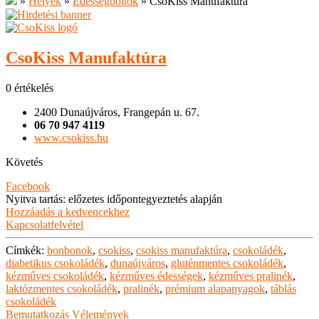
»
Helyek
»
Édességboltok
»
CsoKiss Manufaktúra
CsoKiss Manufaktúra
0 értékelés
2400 Dunaújváros, Frangepán u. 67.
06 70 947 4119
www.csokiss.hu
Követés
Facebook
Nyitva tartás
:
előzetes időpontegyeztetés alapján
Hozzáadás a kedvencekhez
Kapcsolatfelvétel
Címkék:
bonbonok
,
csokiss
,
csokiss manufaktúra
,
csokoládék
,
diabetikus csokoládék
,
dunaújváros
,
gluténmentes csokoládék
,
kézműves csokoládék
,
kézműves édességek
,
kézműves pralinék
,
laktózmentes csokoládék
,
pralinék
,
prémium alapanyagok
,
táblás
csokoládék
Bemutatkozás
Vélemények