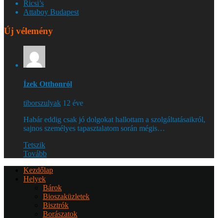
Ricsi’s
Attaboy Budapest
Új vélemény
Ízek Otthonról
tiborszulyak
12 éve
Habár eddig csak jó dolgokat hallottam a szolgáltatásaikról,
sajnos személyes tapasztalatom során mégis…
Tetszik
Tovább
Kezdőlap
Helyek
Bárok
Bioszaküzletek
Bisztrók
Borászatok