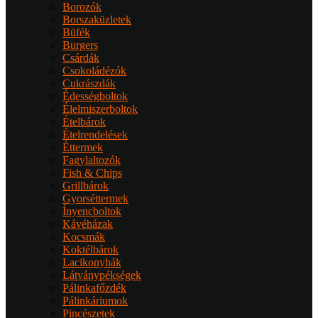
Borozók
Borszaküzletek
Büfék
Burgers
Csárdák
Csokoládézók
Cukrászdák
Édességboltok
Élelmiszerboltok
Ételbárok
Ételrendelések
Éttermek
Fagylaltozók
Fish & Chips
Grillbárok
Gyorséttermek
Ínyencboltok
Kávéházak
Kocsmák
Koktélbárok
Lacikonyhák
Látványpékségek
Pálinkafőzdék
Pálinkáriumok
Pincészetek