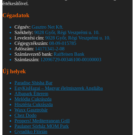
értékesítőivel.
Cégadatok
Cégnév:
Gasztro Net Kft.
Székhely:
9028 Győr, Régi Veszprémi u. 10.
Levelezési cím:
9028 Győr, Régi Veszprémi u. 10.
Cégjegyzékszám:
08-09-015785
Adószám:
14171341-2-08
Számlavezető bank:
Raiffeisen Bank
Számlaszám:
12096729-00346100-00100003
Új helyek
Paradise Shisha Bar
EgyKisHazai – Magyar élelmiszerek Angliába
Albapark Étterem
Melódia Cukrászda
Hisztéria Cukrászda
Waxx Gasztrobár
Chez Dodo
Peppers! Mediterranean Grill
Paulaner Sörház MOM Park
Gyradiko Flórián