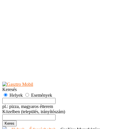
Teaházak
Tejbárok
Vendéglők
Események
Akciók
Fesztiválok
Kiállítások
Programok
Rendezvények
Ünnepek
Hely hozzáadása
Esemény hozzáadása
Ajánlás
Hirdetők részére
GYIK
Keresés
Helyek
Események
pl.: pizza, magyaros étterem
Közelben
(település, irányítószám)
Keres