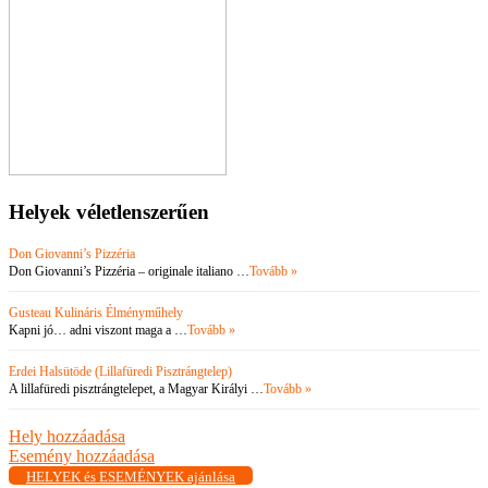
Helyek véletlenszerűen
Don Giovanni’s Pizzéria
Don Giovanni’s Pizzéria – originale italiano …
Tovább »
Gusteau Kulináris Élményműhely
Kapni jó… adni viszont maga a …
Tovább »
Erdei Halsütöde (Lillafüredi Pisztrángtelep)
A lillafüredi pisztrángtelepet, a Magyar Királyi …
Tovább »
Hely hozzáadása
Esemény hozzáadása
HELYEK és ESEMÉNYEK ajánlása