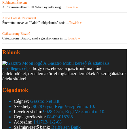
Robinson Étterem
A Robinson étterem 1989-ben nyitotta meg …
Tovább »
Addo Cafe & Restaurant
Éttermünk neve, az “Addo” többjelentésű szó: …
Tovább »
Csősztorony Bisztró
Csősztorony Bisztró, ahol a gasztronómia és …
Tovább »
Rólunk
A Gasztro Mobil kereső és adatbázis
elsődleges célja,
hogy összehozza a gasztronómia iránt
érdeklődőket, ezen témakörrel foglalkozó termékek és szolgáltatások
értékesítőivel.
Cégadatok
Cégnév:
Gasztro Net Kft.
Székhely:
9028 Győr, Régi Veszprémi u. 10.
Levelezési cím:
9028 Győr, Régi Veszprémi u. 10.
Cégjegyzékszám:
08-09-015785
Adószám:
14171341-2-08
Számlavezető bank:
Raiffeisen Bank