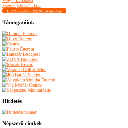
Hely hozzáadása
Esemény hozzáadása
HELYEK és ESEMÉNYEK ajánlása
Támogatóink
Hirdetés
Népszerű címkék