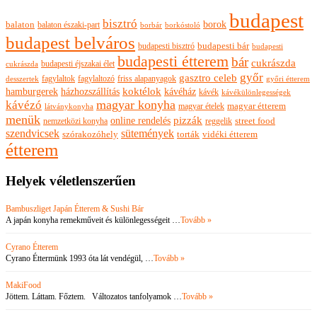
budapest
bisztró
borok
balaton
balaton északi-part
borkóstoló
borbár
budapest belváros
budapesti bisztró
budapesti bár
budapesti
budapesti étterem
bár
cukrászda
budapesti éjszakai élet
cukrászda
győr
gasztro celeb
fagylaltok
fagylaltozó
friss alapanyagok
győri étterem
desszertek
hamburgerek
koktélok
házhozszállítás
kávéház
kávék
kávékülönlegességek
magyar konyha
kávézó
magyar ételek
magyar étterem
látványkonyha
menük
pizzák
online rendelés
nemzetközi konyha
reggelik
street food
szendvicsek
sütemények
szórakozóhely
torták
vidéki étterem
étterem
Helyek véletlenszerűen
Bambuszliget Japán Étterem & Sushi Bár
A japán konyha remekműveit és különlegességeit …
Tovább »
Cyrano Étterem
Cyrano Éttermünk 1993 óta lát vendégül, …
Tovább »
MakiFood
Jöttem. Láttam. Főztem. Változatos tanfolyamok …
Tovább »