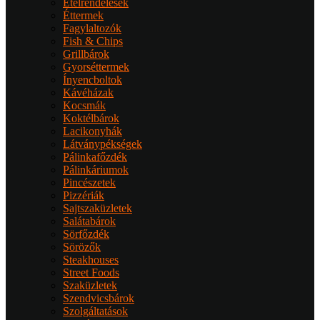
Ételrendelések
Éttermek
Fagylaltozók
Fish & Chips
Grillbárok
Gyorséttermek
Ínyencboltok
Kávéházak
Kocsmák
Koktélbárok
Lacikonyhák
Látványpékségek
Pálinkafőzdék
Pálinkáriumok
Pincészetek
Pizzériák
Sajtszaküzletek
Salátabárok
Sörfőzdék
Sörözők
Steakhouses
Street Foods
Szaküzletek
Szendvicsbárok
Szolgáltatások