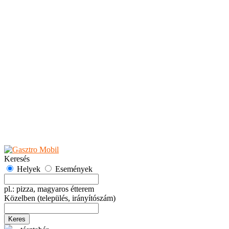
Teaházak
Tejbárok
Vendéglők
Események
Akciók
Fesztiválok
Kiállítások
Programok
Rendezvények
Ünnepek
Hely hozzáadása
Esemény hozzáadása
Ajánlás
Hirdetők részére
GYIK
Keresés
Helyek
Események
pl.: pizza, magyaros étterem
Közelben
(település, irányítószám)
Keres