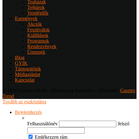
Teaházak
Tejbárok
Vendéglők
Események
Akciók
Fesztiválok
Kiállítások
Programok
Rendezvények
Ünnepek
Blog
GYIK
Támogatóink
Médiaajánlat
Kapcsolat
© 2026 Gasztro Mobil - Minden jog fenntartva - Készítette:
Gasztro
Trend
Tovább az eszköztárra
Bejelentkezés
Felhasználónév
Jelszó
Emlékezzen rám