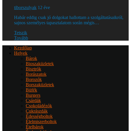
tiborszulyak
12 éve
Habár eddig csak jó dolgokat hallottam a szolgáltatásaikról,
sajnos személyes tapasztalatom során mégis…
Tetszik
Tovább
Kezdőlap
Helyek
Bárok
Bioszaküzletek
Bisztrók
Borászatok
Borozók
Borszaküzletek
Büfék
Burgers
Csárdák
Csokoládézók
Cukrászdák
Édességboltok
Élelmiszerboltok
Ételbárok