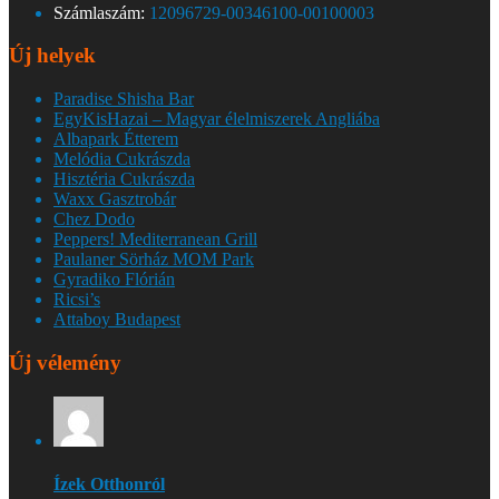
Számlaszám:
12096729-00346100-00100003
Új helyek
Paradise Shisha Bar
EgyKisHazai – Magyar élelmiszerek Angliába
Albapark Étterem
Melódia Cukrászda
Hisztéria Cukrászda
Waxx Gasztrobár
Chez Dodo
Peppers! Mediterranean Grill
Paulaner Sörház MOM Park
Gyradiko Flórián
Ricsi’s
Attaboy Budapest
Új vélemény
Ízek Otthonról