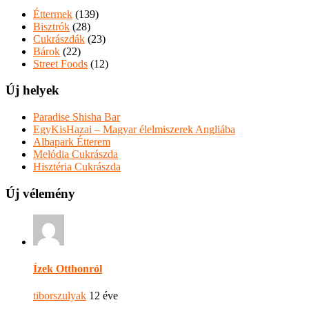
Éttermek
(139)
Bisztrók
(28)
Cukrászdák
(23)
Bárok
(22)
Street Foods
(12)
Új helyek
Paradise Shisha Bar
EgyKisHazai – Magyar élelmiszerek Angliába
Albapark Étterem
Melódia Cukrászda
Hisztéria Cukrászda
Új vélemény
Ízek Otthonról
tiborszulyak
12 éve