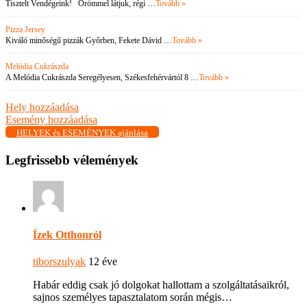
Tisztelt Vendégeink! Örömmel látjuk, régi …
Tovább »
Pizza Jersey
Kiváló minőségű pizzák Győrben, Fekete Dávid …
Tovább »
Melódia Cukrászda
A Melódia Cukrászda Seregélyesen, Székesfehérvártól 8 …
Tovább »
Hely hozzáadása
Esemény hozzáadása
HELYEK és ESEMÉNYEK ajánlása
Legfrissebb vélemények
Ízek Otthonról
tiborszulyak
12 éve
Habár eddig csak jó dolgokat hallottam a szolgáltatásaikról,
sajnos személyes tapasztalatom során mégis…