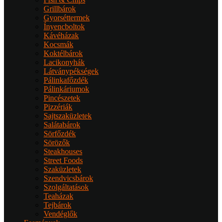
Grillbárok
Gyorséttermek
Ínyencboltok
Kávéházak
Kocsmák
Koktélbárok
Lacikonyhák
Látványpékségek
Pálinkafőzdék
Pálinkáriumok
Pincészetek
Pizzériák
Sajtszaküzletek
Salátabárok
Sörfőzdék
Sörözők
Steakhouses
Street Foods
Szaküzletek
Szendvicsbárok
Szolgáltatások
Teaházak
Tejbárok
Vendéglők