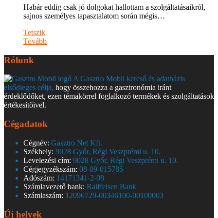
Habár eddig csak jó dolgokat hallottam a szolgáltatásaikról,
sajnos személyes tapasztalatom során mégis…
Tetszik
Tovább
Rólunk
A Gasztro Mobil kereső és adatbázis
elsődleges célja,
hogy összehozza a gasztronómia iránt
érdeklődőket, ezen témakörrel foglalkozó termékek és szolgáltatások
értékesítőivel.
Cégadatok
Cégnév:
Gasztro Net Kft.
Székhely:
9028 Győr, Régi Veszprémi u. 10.
Levelezési cím:
9028 Győr, Régi Veszprémi u. 10.
Cégjegyzékszám:
08-09-015785
Adószám:
14171341-2-08
Számlavezető bank:
Raiffeisen Bank
Számlaszám:
12096729-00346100-00100003
Új helyek