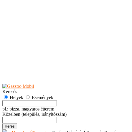
Teaházak
Tejbárok
Vendéglők
Események
Akciók
Fesztiválok
Kiállítások
Programok
Rendezvények
Ünnepek
Hely hozzáadása
Esemény hozzáadása
Ajánlás
Hirdetők részére
GYIK
Keresés
Helyek
Események
pl.: pizza, magyaros étterem
Közelben
(település, irányítószám)
Keres