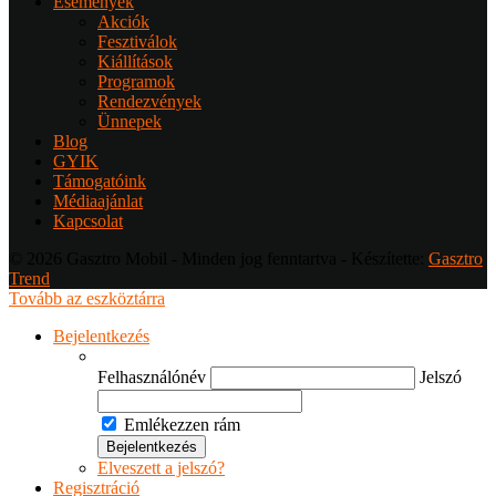
Események
Akciók
Fesztiválok
Kiállítások
Programok
Rendezvények
Ünnepek
Blog
GYIK
Támogatóink
Médiaajánlat
Kapcsolat
© 2026 Gasztro Mobil - Minden jog fenntartva - Készítette:
Gasztro
Trend
Tovább az eszköztárra
Bejelentkezés
Felhasználónév
Jelszó
Emlékezzen rám
Elveszett a jelszó?
Regisztráció