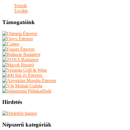
Tetszik
Tovább
Támogatóink
Hirdetés
Népszerű kategóriák