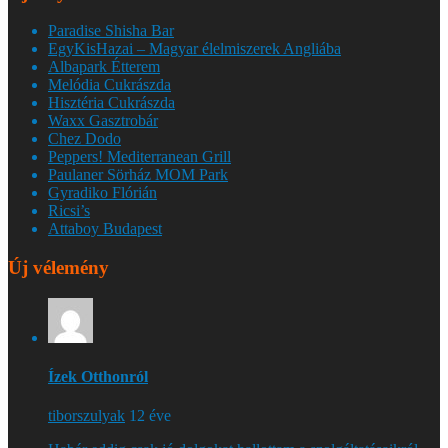
Paradise Shisha Bar
EgyKisHazai – Magyar élelmiszerek Angliába
Albapark Étterem
Melódia Cukrászda
Hisztéria Cukrászda
Waxx Gasztrobár
Chez Dodo
Peppers! Mediterranean Grill
Paulaner Sörház MOM Park
Gyradiko Flórián
Ricsi’s
Attaboy Budapest
Új vélemény
Ízek Otthonról
tiborszulyak
12 éve