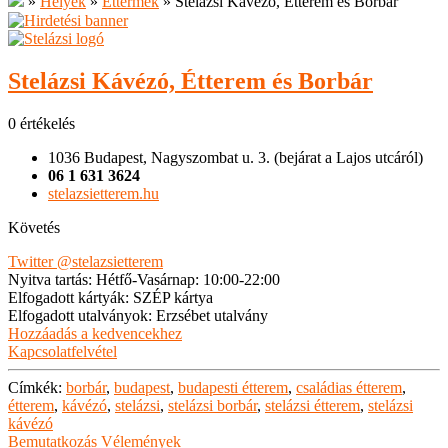
»
Helyek
»
Éttermek
»
Stelázsi Kávézó, Étterem és Borbár
Stelázsi Kávézó, Étterem és Borbár
0 értékelés
1036 Budapest, Nagyszombat u. 3. (bejárat a Lajos utcáról)
06 1 631 3624
stelazsietterem.hu
Követés
Twitter
@stelazsietterem
Nyitva tartás
:
Hétfő-Vasárnap: 10:00-22:00
Elfogadott kártyák
:
SZÉP kártya
Elfogadott utalványok
:
Erzsébet utalvány
Hozzáadás a kedvencekhez
Kapcsolatfelvétel
Címkék:
borbár
,
budapest
,
budapesti étterem
,
családias étterem
,
étterem
,
kávézó
,
stelázsi
,
stelázsi borbár
,
stelázsi étterem
,
stelázsi
kávézó
Bemutatkozás
Vélemények