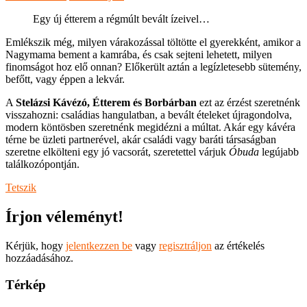
Egy új étterem a régmúlt bevált ízeivel…
Emlékszik még, milyen várakozással töltötte el gyerekként, amikor a
Nagymama bement a kamrába, és csak sejteni lehetett, milyen
finomságot hoz elő onnan? Előkerült aztán a legízletesebb sütemény,
befőtt, vagy éppen a lekvár.
A
Stelázsi Kávézó, Étterem és Borbárban
ezt az érzést szeretnénk
visszahozni: családias hangulatban, a bevált ételeket újragondolva,
modern köntösben szeretnénk megidézni a múltat. Akár egy kávéra
térne be üzleti partnerével, akár családi vagy baráti társaságban
szeretne elkölteni egy jó vacsorát, szeretettel várjuk
Óbuda
legújabb
találkozópontján.
Tetszik
Írjon véleményt!
Kérjük, hogy
jelentkezzen be
vagy
regisztráljon
az értékelés
hozzáadásához.
Térkép