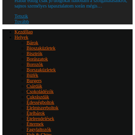
Habár eddig csak jó dolgokat hallottam a szolgáltatásaikról,
sajnos személyes tapasztalatom során mégis…
Tetszik
Tovább
Kezdőlap
Helyek
Bárok
Bioszaküzletek
Bisztrók
Borászatok
Borozók
Borszaküzletek
Büfék
Burgers
Csárdák
Csokoládézók
Cukrászdák
Édességboltok
Élelmiszerboltok
Ételbárok
Ételrendelések
Éttermek
Fagylaltozók
Fish & Chips