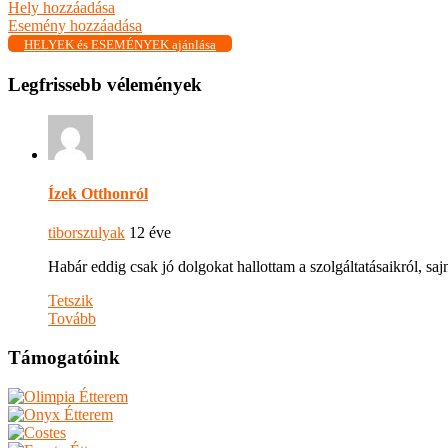
Hely hozzáadása
Esemény hozzáadása
HELYEK és ESEMÉNYEK ajánlása
Legfrissebb vélemények
Ízek Otthonról
tiborszulyak
12 éve
Habár eddig csak jó dolgokat hallottam a szolgáltatásaikról, s
Tetszik
Tovább
Támogatóink