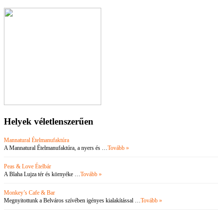
Helyek véletlenszerűen
Mannatural Ételmanufaktúra
A Mannatural Ételmanufaktúra, a nyers és …
Tovább »
Peas & Love Ételbár
A Blaha Lujza tér és környéke …
Tovább »
Monkey’s Cafe & Bar
Megnyitottunk a Belváros szívében igényes kialakítással …
Tovább »