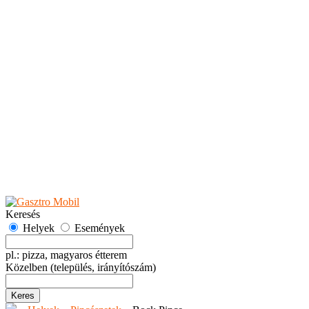
Teaházak
Tejbárok
Vendéglők
Események
Akciók
Fesztiválok
Kiállítások
Programok
Rendezvények
Ünnepek
Hely hozzáadása
Esemény hozzáadása
Ajánlás
Hirdetők részére
GYIK
Keresés
Helyek
Események
pl.: pizza, magyaros étterem
Közelben
(település, irányítószám)
Keres