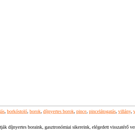
lás
,
borkóstoló
,
borok
,
díjnyertes borok
,
pince
,
pincelátogatás
,
villány
,
tják díjnyertes boraink, gasztronómiai sikereink, elégedett visszatérő v