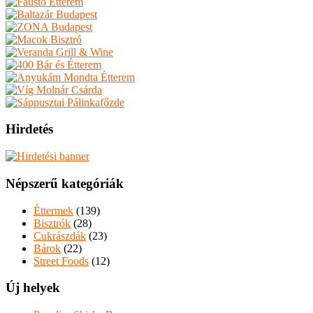
Hirdetés
Népszerű kategóriák
Éttermek
(139)
Bisztrók
(28)
Cukrászdák
(23)
Bárok
(22)
Street Foods
(12)
Új helyek