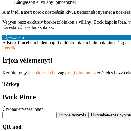
Látogasson el villányi pincénkbe!
A már jól ismert borok kóstolásán kívül, betekintést nyerhet a borkészít
Vegyen részt exkluzív borkóstolóinkon a villányi Bock kápolnában, v
fős esküvői szertartásoknak.
Tájékoztató
A Bock Pincébe minden nap fix időpontokban indulnak pincelátogatáso
Tetszik
Írjon véleményt!
Kérjük, hogy
jelentkezzen be
vagy
regisztráljon
az értékelés hozzáad
Térkép
Bock Pince
Útvonaltervezés innen:
QR kód