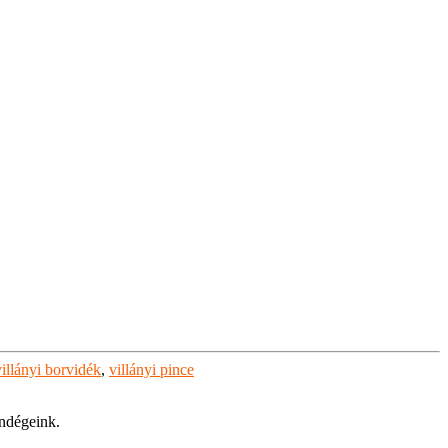
villányi borvidék
,
villányi pince
endégeink.