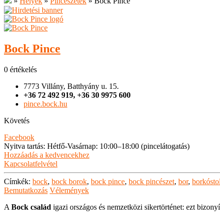
»
Helyek
»
Pincészetek
»
Bock Pince
Bock Pince
0 értékelés
7773 Villány, Batthyány u. 15.
+36 72 492 919, +36 30 9975 600
pince.bock.hu
Követés
Facebook
Nyitva tartás
:
Hétfő-Vasárnap: 10:00–18:00 (pincelátogatás)
Hozzáadás a kedvencekhez
Kapcsolatfelvétel
Címkék:
bock
,
bock borok
,
bock pince
,
bock pincészet
,
bor
,
borkósto
Bemutatkozás
Vélemények
A
Bock család
igazi országos és nemzetközi sikertörténet: ezt bizonyí