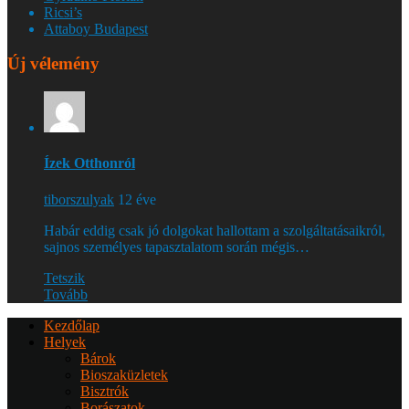
Ricsi’s
Attaboy Budapest
Új vélemény
Ízek Otthonról
tiborszulyak
12 éve
Habár eddig csak jó dolgokat hallottam a szolgáltatásaikról,
sajnos személyes tapasztalatom során mégis…
Tetszik
Tovább
Kezdőlap
Helyek
Bárok
Bioszaküzletek
Bisztrók
Borászatok