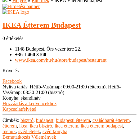
»
Helyek
»
Éttermek
»
IKEA Étterem Budapest
IKEA Étterem Budapest
0 értékelés
1148 Budapest, Örs vezér tere 22.
+36 1 460 3160
www.ikea.com/hu/hu/store/budapest/restaurant
Követés
Facebook
Nyitva tartás
:
Hétfő-Vasárnap: 09:00-21:00 (étterem), Hétfő-
Vasárnap: 08:30-21:00 (bisztró)
Konyha
:
skandináv
Hozzáadás a kedvencekhez
Kapcsolatfelvétel
Címkék:
bisztró
,
budapest
,
budapesti étterem
,
családbarát étterem
,
étterem
,
ikea
,
ikea bisztró
,
ikea étterem
,
ikea étterem budapest
,
menük
,
svéd ételek
,
svéd konyha
Bemutatkozás
Vélemények