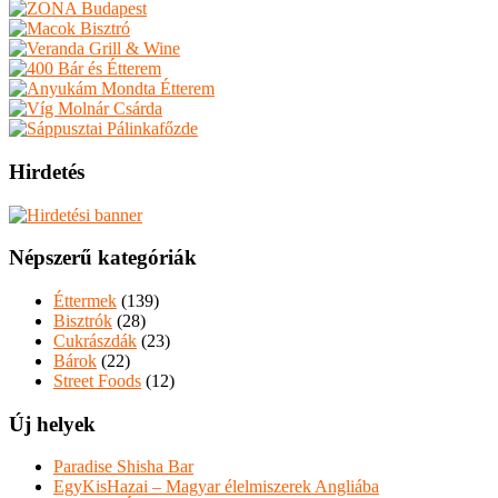
Hirdetés
Népszerű kategóriák
Éttermek
(139)
Bisztrók
(28)
Cukrászdák
(23)
Bárok
(22)
Street Foods
(12)
Új helyek
Paradise Shisha Bar
EgyKisHazai – Magyar élelmiszerek Angliába