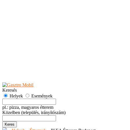
Teaházak
Tejbárok
Vendéglők
Események
Akciók
Fesztiválok
Kiállítások
Programok
Rendezvények
Ünnepek
Hely hozzáadása
Esemény hozzáadása
Ajánlás
Hirdetők részére
GYIK
Keresés
Helyek
Események
pl.: pizza, magyaros étterem
Közelben
(település, irányítószám)
Keres