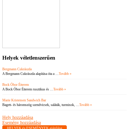
Helyek véletlenszerűen
Bergmann Cukrászda
A Bergmann Cukrászda alapítása óta a …
Tovább »
Bock Óbor Étterem
A Bock Óbor Étterem rusztikus és …
Tovább »
Marie Kristensen Sandwich Bar
Bagett- és háromszög szendvicsek, saláták, turmixok, …
Tovább »
Hely hozzáadása
Esemény hozzáadása
HELYEK és ESEMÉNYEK ajánlása