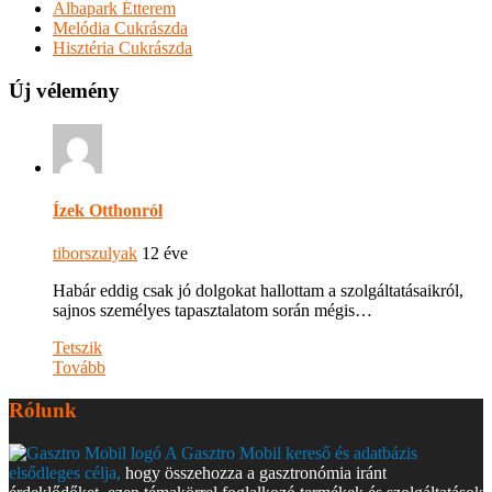
Albapark Étterem
Melódia Cukrászda
Hisztéria Cukrászda
Új vélemény
Ízek Otthonról
tiborszulyak
12 éve
Habár eddig csak jó dolgokat hallottam a szolgáltatásaikról,
sajnos személyes tapasztalatom során mégis…
Tetszik
Tovább
Rólunk
A Gasztro Mobil kereső és adatbázis
elsődleges célja,
hogy összehozza a gasztronómia iránt