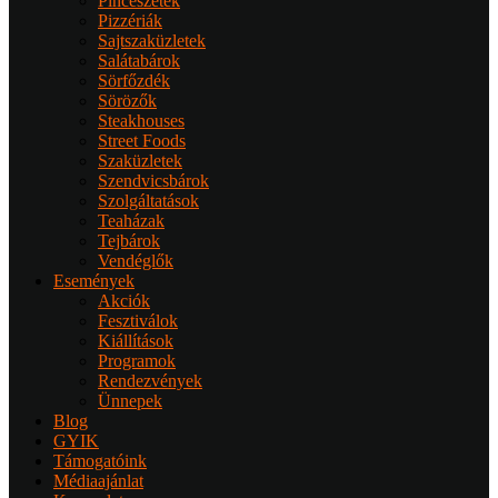
Pincészetek
Pizzériák
Sajtszaküzletek
Salátabárok
Sörfőzdék
Sörözők
Steakhouses
Street Foods
Szaküzletek
Szendvicsbárok
Szolgáltatások
Teaházak
Tejbárok
Vendéglők
Események
Akciók
Fesztiválok
Kiállítások
Programok
Rendezvények
Ünnepek
Blog
GYIK
Támogatóink
Médiaajánlat