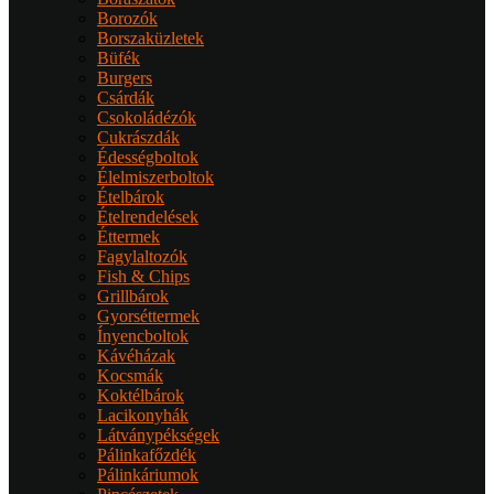
Borozók
Borszaküzletek
Büfék
Burgers
Csárdák
Csokoládézók
Cukrászdák
Édességboltok
Élelmiszerboltok
Ételbárok
Ételrendelések
Éttermek
Fagylaltozók
Fish & Chips
Grillbárok
Gyorséttermek
Ínyencboltok
Kávéházak
Kocsmák
Koktélbárok
Lacikonyhák
Látványpékségek
Pálinkafőzdék
Pálinkáriumok