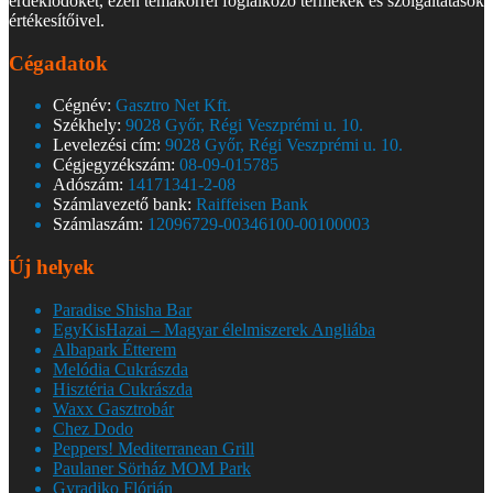
érdeklődőket, ezen témakörrel foglalkozó termékek és szolgáltatások
értékesítőivel.
Cégadatok
Cégnév:
Gasztro Net Kft.
Székhely:
9028 Győr, Régi Veszprémi u. 10.
Levelezési cím:
9028 Győr, Régi Veszprémi u. 10.
Cégjegyzékszám:
08-09-015785
Adószám:
14171341-2-08
Számlavezető bank:
Raiffeisen Bank
Számlaszám:
12096729-00346100-00100003
Új helyek
Paradise Shisha Bar
EgyKisHazai – Magyar élelmiszerek Angliába
Albapark Étterem
Melódia Cukrászda
Hisztéria Cukrászda
Waxx Gasztrobár
Chez Dodo
Peppers! Mediterranean Grill
Paulaner Sörház MOM Park
Gyradiko Flórián