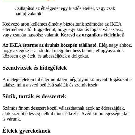
Csillapítsd az éhségedet egy kiadós étellel, vagy csak
harapj valamit!
Kedvező áron kellemes élmény biztosítunk számodra az IKEA
éttermében attól függetlenül, hogy egy kiadós fogást választasz,
vagy csupán nassolsz valamit.
Keresd az organikus ételeinket!
Az IKEA étterme az áruház közepén található.
Elég nagy ahhoz,
hogy az egész családoddal megpihenhess benne, elfogyasszatok
közösen egy ételt, és átbeszéljétek a dolgokat.
Szendvicsek és hidegételek
A melegételeken túl éttermünkben még olyan könnyebb fogásokat is
találsz, mint a svéd beütésű saláták és szendvicsek.
Sütik, torták és desszertek
Számos finom desszert közül választhatnak azok az édesszájúak,
akik szerint édesség nélkül nincs étkezés. Svéd különlegességekkel
is várunk.
Ételek gyerekeknek