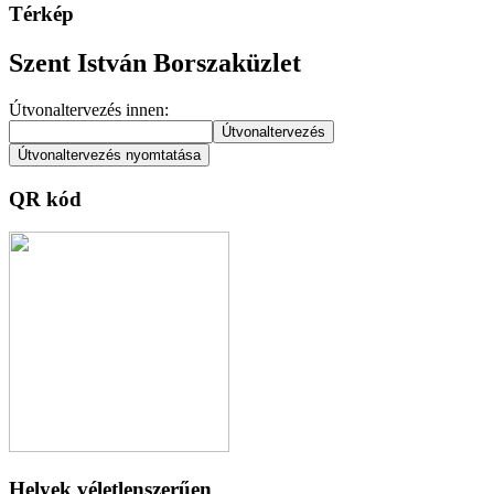
Térkép
Szent István Borszaküzlet
Útvonaltervezés innen:
QR kód
Helyek véletlenszerűen