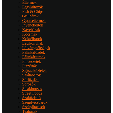
Éttermek
Fagylaltozók
Fish & Chips
Grillbárok
Gyorséttermek
Ínyencboltok
Kávéházak
Kocsmák
Koktélbárok
Lacikonyhák
Látványpékségek
Pálinkafőzdék
Pálinkáriumok
Pincészetek
Pizzériák
Sajtszaküzletek
Salátabárok
Sörfőzdék
Sörözők
Steakhouses
Street Foods
Szaküzletek
Szendvicsbárok
Szolgáltatások
Teaházak