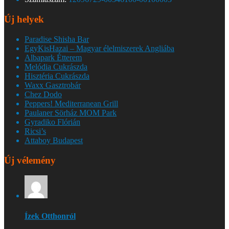
Új helyek
Paradise Shisha Bar
EgyKisHazai – Magyar élelmiszerek Angliába
Albapark Étterem
Melódia Cukrászda
Hisztéria Cukrászda
Waxx Gasztrobár
Chez Dodo
Peppers! Mediterranean Grill
Paulaner Sörház MOM Park
Gyradiko Flórián
Ricsi’s
Attaboy Budapest
Új vélemény
Ízek Otthonról