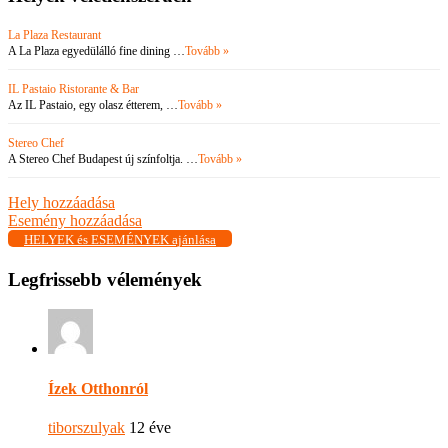
La Plaza Restaurant
A La Plaza egyedülálló fine dining …
Tovább »
IL Pastaio Ristorante & Bar
Az IL Pastaio, egy olasz étterem, …
Tovább »
Stereo Chef
A Stereo Chef Budapest új színfoltja. …
Tovább »
Hely hozzáadása
Esemény hozzáadása
HELYEK és ESEMÉNYEK ajánlása
Legfrissebb vélemények
Ízek Otthonról
tiborszulyak
12 éve