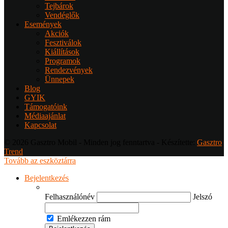
Tejbárok
Vendéglők
Események
Akciók
Fesztiválok
Kiállítások
Programok
Rendezvények
Ünnepek
Blog
GYIK
Támogatóink
Médiaajánlat
Kapcsolat
© 2026 Gasztro Mobil - Minden jog fenntartva - Készítette:
Gasztro
Trend
Tovább az eszköztárra
Bejelentkezés
Felhasználónév
Jelszó
Emlékezzen rám