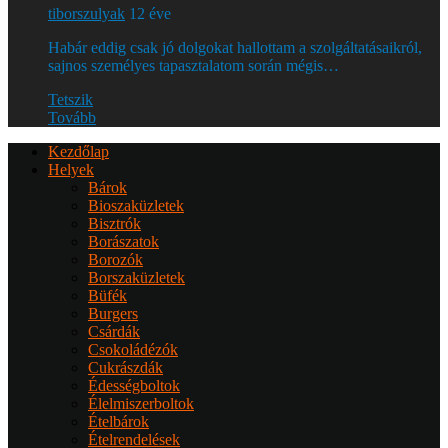
tiborszulyak
12 éve
Habár eddig csak jó dolgokat hallottam a szolgáltatásaikról,
sajnos személyes tapasztalatom során mégis…
Tetszik
Tovább
Kezdőlap
Helyek
Bárok
Bioszaküzletek
Bisztrók
Borászatok
Borozók
Borszaküzletek
Büfék
Burgers
Csárdák
Csokoládézók
Cukrászdák
Édességboltok
Élelmiszerboltok
Ételbárok
Ételrendelések