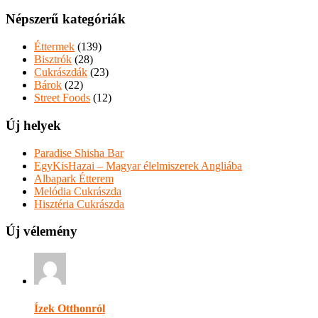
Népszerű kategóriák
Éttermek
(139)
Bisztrók
(28)
Cukrászdák
(23)
Bárok
(22)
Street Foods
(12)
Új helyek
Paradise Shisha Bar
EgyKisHazai – Magyar élelmiszerek Angliába
Albapark Étterem
Melódia Cukrászda
Hisztéria Cukrászda
Új vélemény
Ízek Otthonról