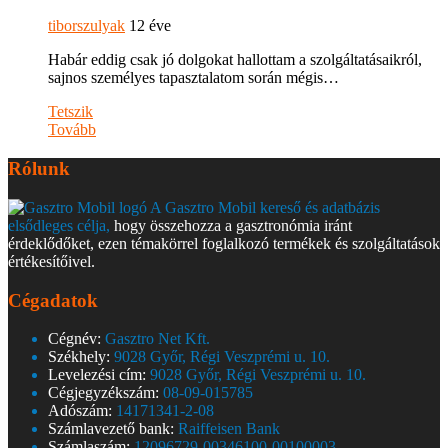
tiborszulyak
12 éve
Habár eddig csak jó dolgokat hallottam a szolgáltatásaikról,
sajnos személyes tapasztalatom során mégis…
Tetszik
Tovább
Rólunk
A Gasztro Mobil kereső és adatbázis
elsődleges célja,
hogy összehozza a gasztronómia iránt
érdeklődőket, ezen témakörrel foglalkozó termékek és szolgáltatások
értékesítőivel.
Cégadatok
Cégnév:
Gasztro Net Kft.
Székhely:
9028 Győr, Régi Veszprémi u. 10.
Levelezési cím:
9028 Győr, Régi Veszprémi u. 10.
Cégjegyzékszám:
08-09-015785
Adószám:
14171341-2-08
Számlavezető bank:
Raiffeisen Bank
Számlaszám:
12096729-00346100-00100003