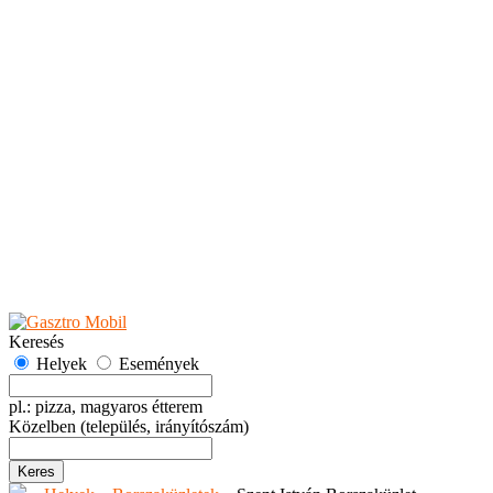
Teaházak
Tejbárok
Vendéglők
Események
Akciók
Fesztiválok
Kiállítások
Programok
Rendezvények
Ünnepek
Hely hozzáadása
Esemény hozzáadása
Ajánlás
Hirdetők részére
GYIK
Keresés
Helyek
Események
pl.: pizza, magyaros étterem
Közelben
(település, irányítószám)
Keres