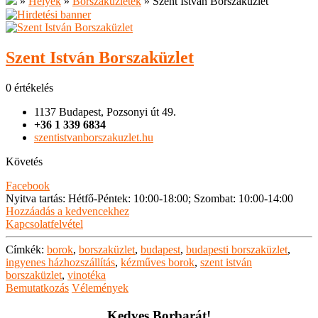
»
Helyek
»
Borszaküzletek
»
Szent István Borszaküzlet
Szent István Borszaküzlet
0 értékelés
1137 Budapest, Pozsonyi út 49.
+36 1 339 6834
szentistvanborszakuzlet.hu
Követés
Facebook
Nyitva tartás
:
Hétfő-Péntek: 10:00-18:00; Szombat: 10:00-14:00
Hozzáadás a kedvencekhez
Kapcsolatfelvétel
Címkék:
borok
,
borszaküzlet
,
budapest
,
budapesti borszaküzlet
,
ingyenes házhozszállítás
,
kézműves borok
,
szent istván
borszaküzlet
,
vinotéka
Bemutatkozás
Vélemények
Kedves Borbarát!