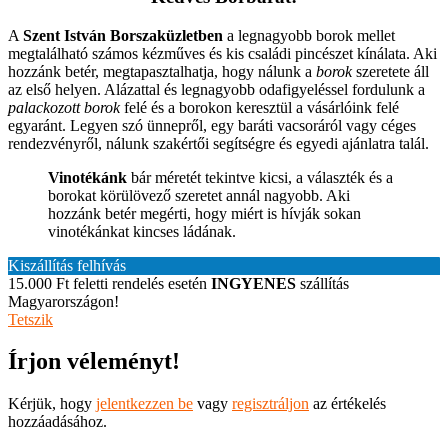
A
Szent István Borszaküzletben
a legnagyobb borok mellet
megtalálható számos kézműves és kis családi pincészet kínálata. Aki
hozzánk betér, megtapasztalhatja, hogy nálunk a
borok
szeretete áll
az első helyen. Alázattal és legnagyobb odafigyeléssel fordulunk a
palackozott borok
felé és a borokon keresztül a vásárlóink felé
egyaránt. Legyen szó ünnepről, egy baráti vacsoráról vagy céges
rendezvényről, nálunk szakértői segítségre és egyedi ajánlatra talál.
Vinotékánk
bár méretét tekintve kicsi, a választék és a
borokat körülövező szeretet annál nagyobb. Aki
hozzánk betér megérti, hogy miért is hívják sokan
vinotékánkat kincses ládának.
Kiszállítás felhívás
15.000 Ft feletti rendelés esetén
INGYENES
szállítás
Magyarországon!
Tetszik
Írjon véleményt!
Kérjük, hogy
jelentkezzen be
vagy
regisztráljon
az értékelés
hozzáadásához.