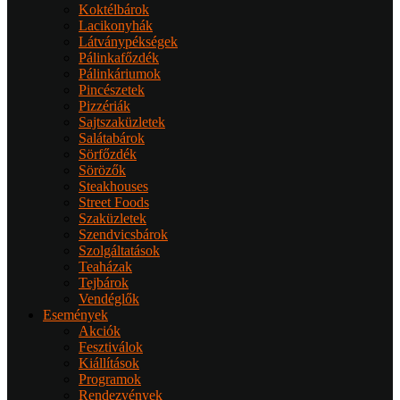
Koktélbárok
Lacikonyhák
Látványpékségek
Pálinkafőzdék
Pálinkáriumok
Pincészetek
Pizzériák
Sajtszaküzletek
Salátabárok
Sörfőzdék
Sörözők
Steakhouses
Street Foods
Szaküzletek
Szendvicsbárok
Szolgáltatások
Teaházak
Tejbárok
Vendéglők
Események
Akciók
Fesztiválok
Kiállítások
Programok
Rendezvények