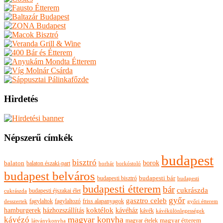
Hirdetés
Népszerű címkék
budapest
bisztró
borok
balaton
balaton északi-part
borkóstoló
borbár
budapest belváros
budapesti bisztró
budapesti bár
budapesti
budapesti étterem
bár
cukrászda
budapesti éjszakai élet
cukrászda
győr
gasztro celeb
fagylaltok
fagylaltozó
friss alapanyagok
győri étterem
desszertek
hamburgerek
koktélok
házhozszállítás
kávéház
kávék
kávékülönlegességek
magyar konyha
kávézó
magyar ételek
magyar étterem
látványkonyha