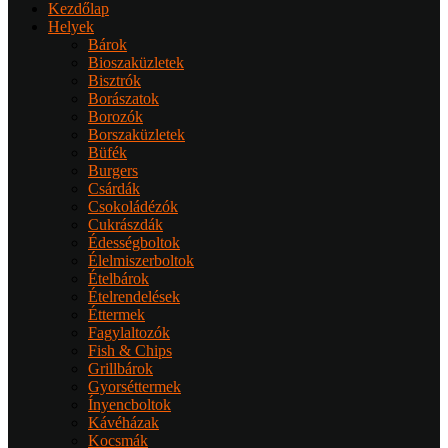
Kezdőlap
Helyek
Bárok
Bioszaküzletek
Bisztrók
Borászatok
Borozók
Borszaküzletek
Büfék
Burgers
Csárdák
Csokoládézók
Cukrászdák
Édességboltok
Élelmiszerboltok
Ételbárok
Ételrendelések
Éttermek
Fagylaltozók
Fish & Chips
Grillbárok
Gyorséttermek
Ínyencboltok
Kávéházak
Kocsmák