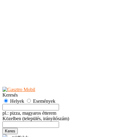
Teaházak
Tejbárok
Vendéglők
Események
Akciók
Fesztiválok
Kiállítások
Programok
Rendezvények
Ünnepek
Hely hozzáadása
Esemény hozzáadása
Ajánlás
Hirdetők részére
GYIK
Keresés
Helyek
Események
pl.: pizza, magyaros étterem
Közelben
(település, irányítószám)
Keres