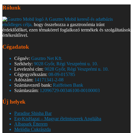
Rólunk
A Gasztro Mobil kereső és adatbázis
elsődleges célja,
hogy összehozza a gasztronómia iránt
érdeklődőket, ezen témakörrel foglalkozó termékek és szolgáltatások
értékesítőivel.
Cégadatok
Cégnév:
Gasztro Net Kft.
Székhely:
9028 Győr, Régi Veszprémi u. 10.
Levelezési cím:
9028 Győr, Régi Veszprémi u. 10.
Cégjegyzékszám:
08-09-015785
Adószám:
14171341-2-08
Számlavezető bank:
Raiffeisen Bank
Számlaszám:
12096729-00346100-00100003
Új helyek
Paradise Shisha Bar
EgyKisHazai – Magyar élelmiszerek Angliába
Albapark Étterem
Melódia Cukrászda