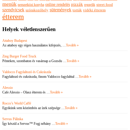
menük
pizzák
online rendelés
nemzetközi konyha
reggelik
street food
szendvicsek
sütemények
szórakozóhely
torták
vidéki étterem
étterem
Helyek véletlenszerűen
Attaboy Budapest
Az attaboy egy régen használatos kifejezés, …
Tovább »
Zing Burger Food Truck
Pénteken, szombaton és vasárnap a Gozsdu …
Tovább »
Valdocco Fagylaltozó és Cukrászda
Fagylaltozó és cukrászda, finom Valdocco fagylalttal …
Tovább »
Alessio
Cafe Alessio – Olasz étterem és …
Tovább »
Rocco’s World Caffé
Egyikünk sem közömbös az ízek szépsége …
Tovább »
Servus Pálinka
Így készül a Servus™ Fogj néhány …
Tovább »