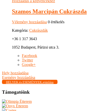
Hozzáadás a kedvencekhez
Szamos Marcipán Cukrászda
Vélemény hozzáadása
0 értékelés
Kategória:
Cukrászdák
+36 1 317 3643
1052 Budapest, Párizsi utca 3.
Facebook
Twitter
Google+
Hely hozzáadása
Esemény hozzáadása
HELYEK és ESEMÉNYEK ajánlása
Támogatóink