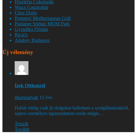
Hisztéria Cukrászda
Waxx Gasztrobár
Chez Dodo
Peppers! Mediterranean Grill
Paulaner Sörház MOM Park
Gyradiko Flórián
Ricsi’s
Attaboy Budapest
Új vélemény
Ízek Otthonról
tiborszulyak
12 éve
Habár eddig csak jó dolgokat hallottam a szolgáltatásaikról,
sajnos személyes tapasztalatom során mégis…
Tetszik
Tovább