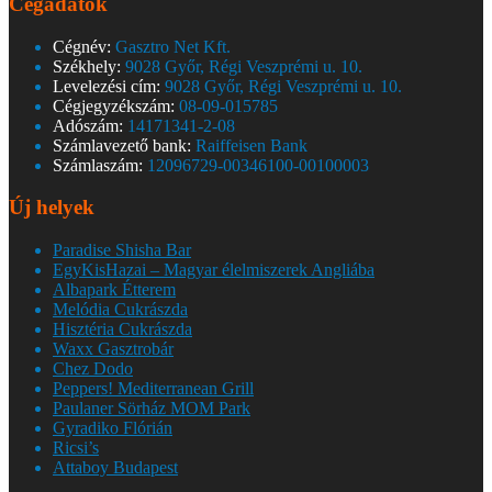
Cégadatok
Cégnév:
Gasztro Net Kft.
Székhely:
9028 Győr, Régi Veszprémi u. 10.
Levelezési cím:
9028 Győr, Régi Veszprémi u. 10.
Cégjegyzékszám:
08-09-015785
Adószám:
14171341-2-08
Számlavezető bank:
Raiffeisen Bank
Számlaszám:
12096729-00346100-00100003
Új helyek
Paradise Shisha Bar
EgyKisHazai – Magyar élelmiszerek Angliába
Albapark Étterem
Melódia Cukrászda
Hisztéria Cukrászda
Waxx Gasztrobár
Chez Dodo
Peppers! Mediterranean Grill
Paulaner Sörház MOM Park
Gyradiko Flórián
Ricsi’s
Attaboy Budapest