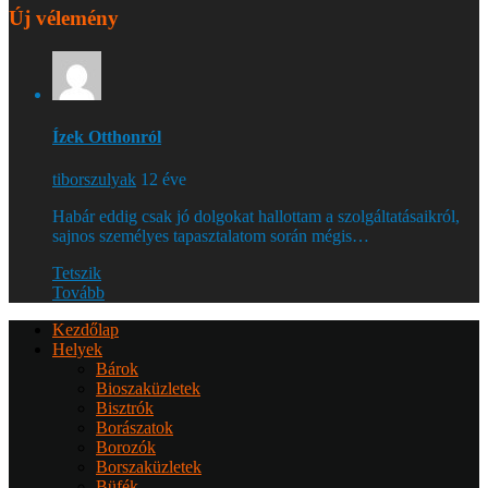
Új vélemény
Ízek Otthonról
tiborszulyak
12 éve
Habár eddig csak jó dolgokat hallottam a szolgáltatásaikról,
sajnos személyes tapasztalatom során mégis…
Tetszik
Tovább
Kezdőlap
Helyek
Bárok
Bioszaküzletek
Bisztrók
Borászatok
Borozók
Borszaküzletek
Büfék