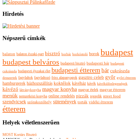
Hirdetés
Népszerű címkék
budapest
bisztró
borok
balaton
balaton északi-part
borkóstoló
borbár
budapest belváros
budapesti bisztró
budapesti bár
budapesti
budapesti étterem
bár
cukrászda
budapesti éjszakai élet
cukrászda
győr
gasztro celeb
fagylaltok
fagylaltozó
friss alapanyagok
győri étterem
desszertek
hamburgerek
koktélok
házhozszállítás
kávéház
kávék
kávékülönlegességek
magyar konyha
kávézó
magyar ételek
magyar étterem
látványkonyha
menük
pizzák
online rendelés
nemzetközi konyha
reggelik
street food
szendvicsek
sütemények
szórakozóhely
torták
vidéki étterem
étterem
Helyek véletlenszerűen
MOST Kortárs Bisztró