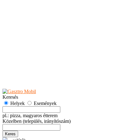
Teaházak
Tejbárok
Vendéglők
Események
Akciók
Fesztiválok
Kiállítások
Programok
Rendezvények
Ünnepek
Hely hozzáadása
Esemény hozzáadása
Ajánlás
Hirdetők részére
GYIK
Keresés
Helyek
Események
pl.: pizza, magyaros étterem
Közelben
(település, irányítószám)
Keres