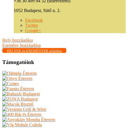
+36 30 499 94 32 (üzletvezető)
1052 Budapest, Sütő u. 2.
Facebook
Twitter
Google+
Hely hozzáadása
Esemény hozzáadása
HELYEK és ESEMÉNYEK ajánlása
Támogatóink