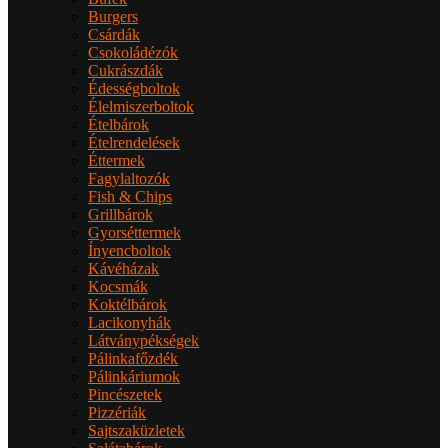
Burgers
Csárdák
Csokoládézók
Cukrászdák
Édességboltok
Élelmiszerboltok
Ételbárok
Ételrendelések
Éttermek
Fagylaltozók
Fish & Chips
Grillbárok
Gyorséttermek
Ínyencboltok
Kávéházak
Kocsmák
Koktélbárok
Lacikonyhák
Látványpékségek
Pálinkafőzdék
Pálinkáriumok
Pincészetek
Pizzériák
Sajtszaküzletek