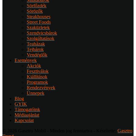
Salátabárok
Sörfőzdék
Sörözők
Steakhouses
Street Foods
Szaküzletek
Szendvicsbárok
Szolgáltatások
Teaházak
Tejbárok
Vendéglők
Események
Akciók
Fesztiválok
Kiállítások
Programok
Rendezvények
Ünnepek
Blog
GYIK
Támogatóink
Médiaajánlat
Kapcsolat
© 2026 Gasztro Mobil - Minden jog fenntartva - Készítette:
Gasztro