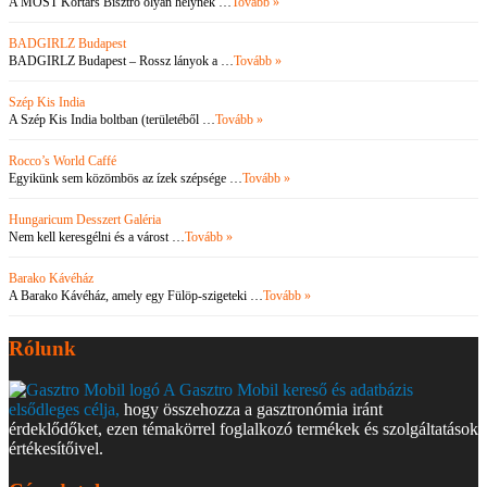
A MOST Kortárs Bisztró olyan helynek …
Tovább »
BADGIRLZ Budapest
BADGIRLZ Budapest – Rossz lányok a …
Tovább »
Szép Kis India
A Szép Kis India boltban (területéből …
Tovább »
Rocco’s World Caffé
Egyikünk sem közömbös az ízek szépsége …
Tovább »
Hungaricum Desszert Galéria
Nem kell keresgélni és a várost …
Tovább »
Barako Kávéház
A Barako Kávéház, amely egy Fülöp-szigeteki …
Tovább »
Rólunk
A Gasztro Mobil kereső és adatbázis
elsődleges célja,
hogy összehozza a gasztronómia iránt
érdeklődőket, ezen témakörrel foglalkozó termékek és szolgáltatások
értékesítőivel.