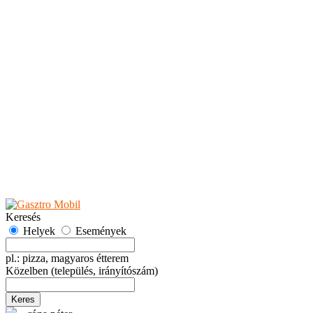
Teaházak
Tejbárok
Vendéglők
Események
Akciók
Fesztiválok
Kiállítások
Programok
Rendezvények
Ünnepek
Hely hozzáadása
Esemény hozzáadása
Ajánlás
Hirdetők részére
GYIK
Keresés
Helyek
Események
pl.: pizza, magyaros étterem
Közelben
(település, irányítószám)
Keres