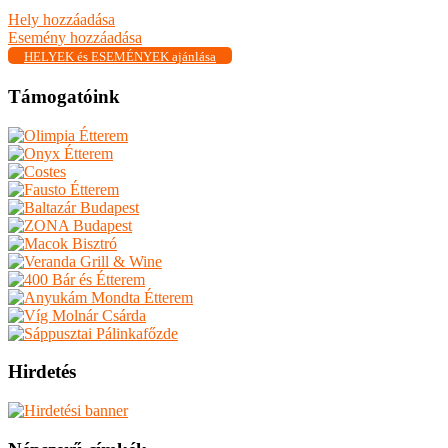
Hely hozzáadása
Esemény hozzáadása
HELYEK és ESEMÉNYEK ajánlása
Támogatóink
Hirdetés