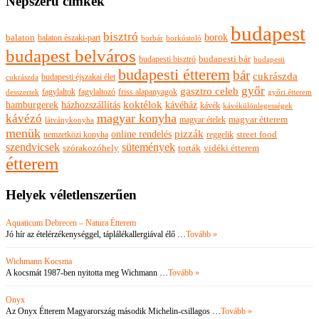
Népszerű címkék
budapest
bisztró
borok
balaton
balaton északi-part
borkóstoló
borbár
budapest belváros
budapesti bisztró
budapesti bár
budapesti
budapesti étterem
bár
cukrászda
budapesti éjszakai élet
cukrászda
győr
gasztro celeb
fagylaltok
fagylaltozó
friss alapanyagok
győri étterem
desszertek
hamburgerek
koktélok
házhozszállítás
kávéház
kávék
kávékülönlegességek
magyar konyha
kávézó
magyar ételek
magyar étterem
látványkonyha
menük
pizzák
online rendelés
nemzetközi konyha
reggelik
street food
szendvicsek
sütemények
szórakozóhely
torták
vidéki étterem
étterem
Helyek véletlenszerűen
Aquaticum Debrecen – Natura Étterem
Jó hír az ételérzékenységgel, táplálékallergiával élő …
Tovább »
Wichmann Kocsma
A kocsmát 1987-ben nyitotta meg Wichmann …
Tovább »
Onyx
Az Onyx Étterem Magyarország második Michelin-csillagos …
Tovább »