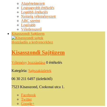
Alapértelmezett
Legnagyobb értékelés
Legtöbb értékelés
Nemrég véleményezett
ABC szerint
Legújabb
Véletlenszerű
Kisasszondi Sajtüzem
Hozzáadás a kedvencekhez
Kisasszondi Sajtüzem
Vélemény hozzáadása
0 értékelés
Kategória:
Sajtszaküzletek
06 30 211 6497 (üzletkötő)
7523 Kisasszond, Csokonai utca 1.
Facebook
Twitter
Google+