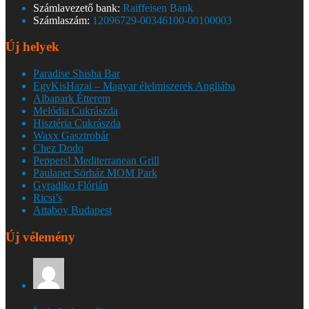
Számlavezető bank:
Raiffeisen Bank
Számlaszám:
12096729-00346100-00100003
Új helyek
Paradise Shisha Bar
EgyKisHazai – Magyar élelmiszerek Angliába
Albapark Étterem
Melódia Cukrászda
Hisztéria Cukrászda
Waxx Gasztrobár
Chez Dodo
Peppers! Mediterranean Grill
Paulaner Sörház MOM Park
Gyradiko Flórián
Ricsi’s
Attaboy Budapest
Új vélemény