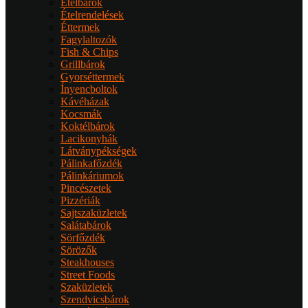
Ételbárok
Ételrendelések
Éttermek
Fagylaltozók
Fish & Chips
Grillbárok
Gyorséttermek
Ínyencboltok
Kávéházak
Kocsmák
Koktélbárok
Lacikonyhák
Látványpékségek
Pálinkafőzdék
Pálinkáriumok
Pincészetek
Pizzériák
Sajtszaküzletek
Salátabárok
Sörfőzdék
Sörözők
Steakhouses
Street Foods
Szaküzletek
Szendvicsbárok