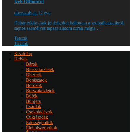
Ízek Otthonról
tiborszulyak
12 éve
Habár eddig csak jó dolgokat hallottam a szolgáltatásaikról,
sajnos személyes tapasztalatom során mégis…
Tetszik
Tovább
Kezdőlap
Helyek
Bárok
Bioszaküzletek
Bisztrók
Borászatok
Borozók
Borszaküzletek
Büfék
Burgers
Csárdák
Csokoládézók
Cukrászdák
Édességboltok
Élelmiszerboltok