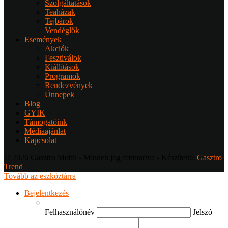
Szolgáltatások
Teaházak
Tejbárok
Vendéglők
Események
Akciók
Fesztiválok
Kiállítások
Programok
Rendezvények
Ünnepek
Blog
GYIK
Támogatóink
Médiaajánlat
Kapcsolat
© 2026 Gasztro Mobil - Minden jog fenntartva - Készítette:
Gasztro
Trend
Tovább az eszköztárra
Bejelentkezés
Felhasználónév
Jelszó