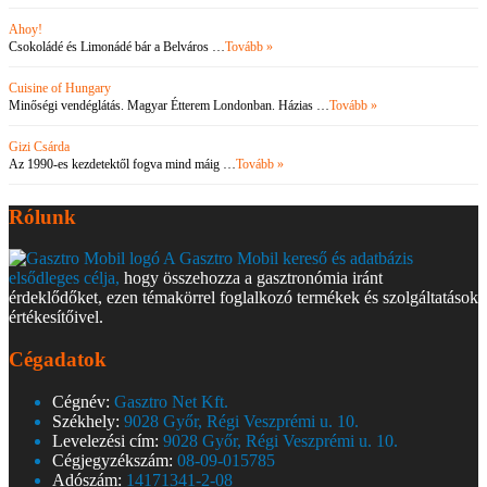
Ahoy!
Csokoládé és Limonádé bár a Belváros …
Tovább »
Cuisine of Hungary
Minőségi vendéglátás. Magyar Étterem Londonban. Házias …
Tovább »
Gizi Csárda
Az 1990-es kezdetektől fogva mind máig …
Tovább »
Rólunk
A Gasztro Mobil kereső és adatbázis
elsődleges célja,
hogy összehozza a gasztronómia iránt
érdeklődőket, ezen témakörrel foglalkozó termékek és szolgáltatások
értékesítőivel.
Cégadatok
Cégnév:
Gasztro Net Kft.
Székhely:
9028 Győr, Régi Veszprémi u. 10.
Levelezési cím:
9028 Győr, Régi Veszprémi u. 10.
Cégjegyzékszám:
08-09-015785
Adószám:
14171341-2-08