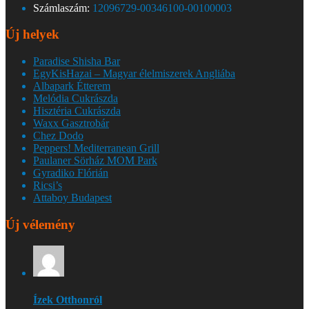
Számlaszám:
12096729-00346100-00100003
Új helyek
Paradise Shisha Bar
EgyKisHazai – Magyar élelmiszerek Angliába
Albapark Étterem
Melódia Cukrászda
Hisztéria Cukrászda
Waxx Gasztrobár
Chez Dodo
Peppers! Mediterranean Grill
Paulaner Sörház MOM Park
Gyradiko Flórián
Ricsi’s
Attaboy Budapest
Új vélemény
Ízek Otthonról