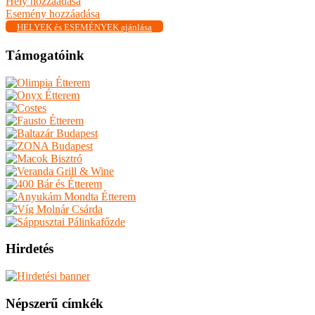
Hely hozzáadása
Esemény hozzáadása
HELYEK és ESEMÉNYEK ajánlása
Támogatóink
Hirdetés
Népszerű címkék