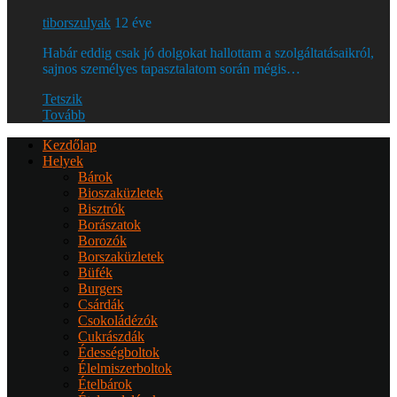
tiborszulyak
12 éve
Habár eddig csak jó dolgokat hallottam a szolgáltatásaikról,
sajnos személyes tapasztalatom során mégis…
Tetszik
Tovább
Kezdőlap
Helyek
Bárok
Bioszaküzletek
Bisztrók
Borászatok
Borozók
Borszaküzletek
Büfék
Burgers
Csárdák
Csokoládézók
Cukrászdák
Édességboltok
Élelmiszerboltok
Ételbárok