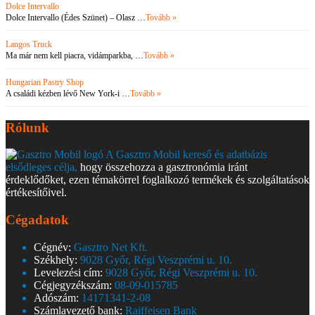
Dolce Intervallo
Dolce Intervallo (Édes Szünet) – Olasz …
Tovább »
Langos Truck
Ma már nem kell piacra, vidámparkba, …
Tovább »
Hungarian Pastry Shop
A családi kézben lévő New York-i …
Tovább »
Rólunk
A Gasztro Mobil kereső és adatbázis
elsődleges célja,
hogy összehozza a gasztronómia iránt
érdeklődőket, ezen témakörrel foglalkozó termékek és szolgáltatások
értékesítőivel.
Cégadatok
Cégnév:
Gasztro Net Kft.
Székhely:
9028 Győr, Régi Veszprémi u. 10.
Levelezési cím:
9028 Győr, Régi Veszprémi u. 10.
Cégjegyzékszám:
08-09-015785
Adószám:
14171341-2-08
Számlavezető bank:
Raiffeisen Bank