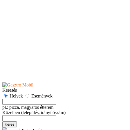
Teaházak
Tejbárok
Vendéglők
Események
Akciók
Fesztiválok
Kiállítások
Programok
Rendezvények
Ünnepek
Hely hozzáadása
Esemény hozzáadása
Ajánlás
Hirdetők részére
GYIK
Keresés
Helyek
Események
pl.: pizza, magyaros étterem
Közelben
(település, irányítószám)
Keres