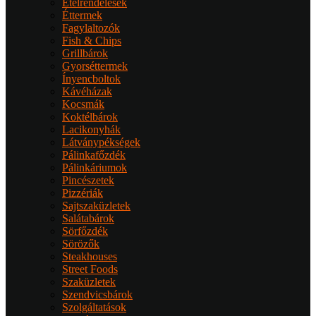
Ételrendelések
Éttermek
Fagylaltozók
Fish & Chips
Grillbárok
Gyorséttermek
Ínyencboltok
Kávéházak
Kocsmák
Koktélbárok
Lacikonyhák
Látványpékségek
Pálinkafőzdék
Pálinkáriumok
Pincészetek
Pizzériák
Sajtszaküzletek
Salátabárok
Sörfőzdék
Sörözők
Steakhouses
Street Foods
Szaküzletek
Szendvicsbárok
Szolgáltatások