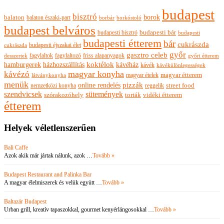
budapest
bisztró
borok
balaton
balaton északi-part
borkóstoló
borbár
budapest belváros
budapesti bisztró
budapesti bár
budapesti
budapesti étterem
bár
cukrászda
budapesti éjszakai élet
cukrászda
győr
gasztro celeb
fagylaltok
fagylaltozó
friss alapanyagok
győri étterem
desszertek
hamburgerek
koktélok
házhozszállítás
kávéház
kávék
kávékülönlegességek
magyar konyha
kávézó
magyar ételek
magyar étterem
látványkonyha
menük
pizzák
online rendelés
nemzetközi konyha
reggelik
street food
szendvicsek
sütemények
szórakozóhely
torták
vidéki étterem
étterem
Helyek véletlenszerűen
Bali Caffe
Azok akik már jártak nálunk, azok …
Tovább »
Budapest Restaurant and Palinka Bar
A magyar élelmiszerek és velük együtt …
Tovább »
Baltazár Budapest
Urban grill, kreatív tapaszokkal, gourmet kenyérlángosokkal …
Tovább »