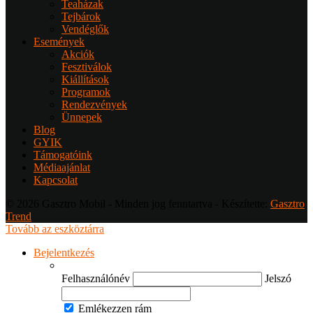
Teaházak
Tejbárok
Vendéglők
Események
Akciók
Fesztiválok
Kiállítások
Programok
Rendezvények
Ünnepek
Blog
GYIK
Támogatóink
Médiaajánlat
Kapcsolat
© 2026 Gasztro Mobil - Minden jog fenntartva - Készítette:
Gasztro
Trend
Tovább az eszköztárra
Bejelentkezés
Felhasználónév
Jelszó
Emlékezzen rám