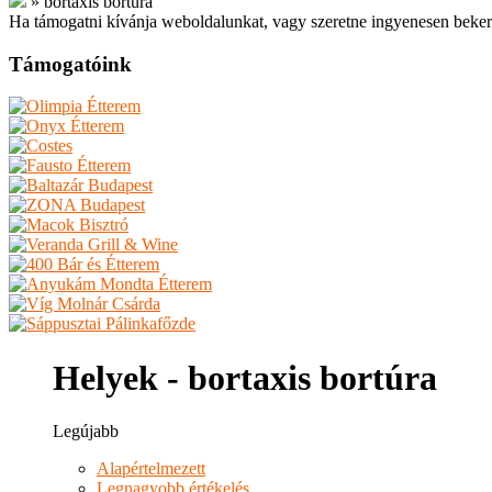
»
bortaxis bortúra
Ha támogatni kívánja weboldalunkat, vagy szeretne ingyenesen beker
Támogatóink
Helyek - bortaxis bortúra
Legújabb
Alapértelmezett
Legnagyobb értékelés