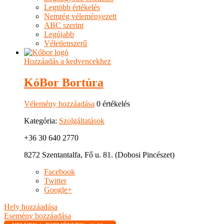
Legtöbb értékelés
Nemrég véleményezett
ABC szerint
Legújabb
Véletlenszerű
Hozzáadás a kedvencekhez
KóBor Bortúra
Vélemény hozzáadása
0 értékelés
Kategória:
Szolgáltatások
+36 30 640 2770
8272 Szentantalfa, Fő u. 81. (Dobosi Pincészet)
Facebook
Twitter
Google+
Hely hozzáadása
Esemény hozzáadása