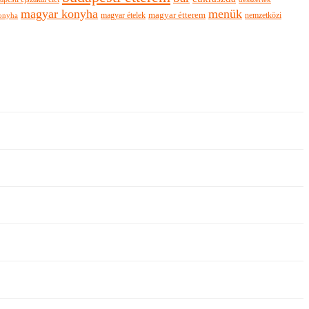
magyar konyha
menük
magyar ételek
magyar étterem
nemzetközi
onyha