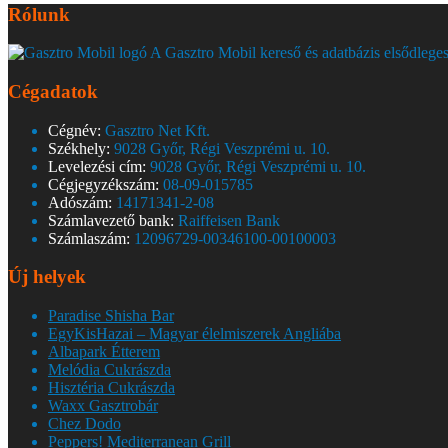
Rólunk
A Gasztro Mobil kereső és adatbázis elsődleges
Cégadatok
Cégnév:
Gasztro Net Kft.
Székhely:
9028 Győr, Régi Veszprémi u. 10.
Levelezési cím:
9028 Győr, Régi Veszprémi u. 10.
Cégjegyzékszám:
08-09-015785
Adószám:
14171341-2-08
Számlavezető bank:
Raiffeisen Bank
Számlaszám:
12096729-00346100-00100003
Új helyek
Paradise Shisha Bar
EgyKisHazai – Magyar élelmiszerek Angliába
Albapark Étterem
Melódia Cukrászda
Hisztéria Cukrászda
Waxx Gasztrobár
Chez Dodo
Peppers! Mediterranean Grill