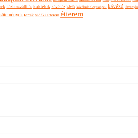
kávézó
rek
koktélok
házhozszállítás
kávéház
kávék
látványk
kávékülönlegességek
étterem
sütemények
torták
vidéki étterem