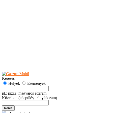
Teaházak
Tejbárok
Vendéglők
Események
Akciók
Fesztiválok
Kiállítások
Programok
Rendezvények
Ünnepek
Hely hozzáadása
Esemény hozzáadása
Ajánlás
Hirdetők részére
GYIK
Keresés
Helyek
Események
pl.: pizza, magyaros étterem
Közelben
(település, irányítószám)
Keres