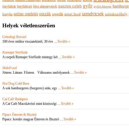
győr
gasztro celeb
hamburge
fagylaltok
fagylaltozó
friss alapanyagok
győri étterem
szendvicsek
pizzák
online rendelés
szórakozóhely
konyha
reggelik
street food
Helyek véletlenszerűen
Grinzingi Borozó
100 éves múltra visszatekintő, 30 éve …
Tovább »
Rizmajer Sörfőzde
A csepeli Rizmajer Sörfőzde mintegy két …
Tovább »
MakiFood
Jöttem. Láttam. Főztem. Változatos tanfolyamok …
Tovább »
Hot Dog Cold Beer
A sok hamburgeres (burgeres) után, egy …
Tovább »
Cat Café Budapest
A Cat Café Macskávézó mint közösségi …
Tovább »
Pipacs Étterem & Bisztró
Pipacs: kortárs magyar Étterem és Bisztró …
Tovább »