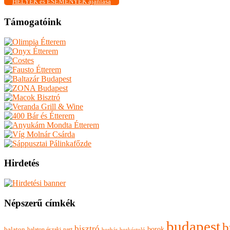
HELYEK és ESEMÉNYEK ajánlása
Támogatóink
Hirdetés
Népszerű címkék
budapest
b
bisztró
borok
balaton
balaton északi-part
borkóstoló
borbár