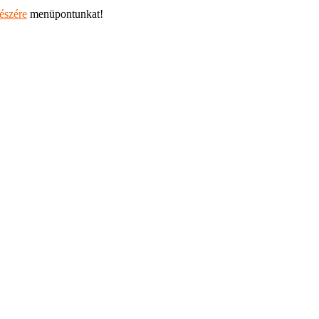
részére
menüpontunkat!