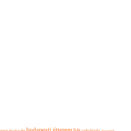
budapesti étterem
bár
cukrászda
apesti éjszakai élet
desszertek