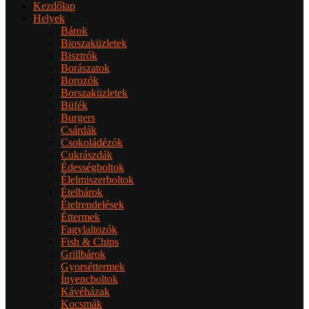
Kezdőlap
Helyek
Bárok
Bioszaküzletek
Bisztrók
Borászatok
Borozók
Borszaküzletek
Büfék
Burgers
Csárdák
Csokoládézók
Cukrászdák
Édességboltok
Élelmiszerboltok
Ételbárok
Ételrendelések
Éttermek
Fagylaltozók
Fish & Chips
Grillbárok
Gyorséttermek
Ínyencboltok
Kávéházak
Kocsmák