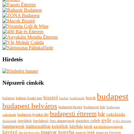
Hirdetés
Népszerű címkék
budapest
bisztró
borok
balaton
balaton északi-part
borkóstoló
borbár
budapest belváros
budapesti bisztró
budapesti bár
budapesti
budapesti étterem
bár
cukrászda
budapesti éjszakai élet
cukrászda
győr
gasztro celeb
fagylaltok
fagylaltozó
friss alapanyagok
győri étterem
desszertek
hamburgerek
koktélok
házhozszállítás
kávéház
kávék
kávékülönlegességek
magyar konyha
kávézó
magyar ételek
magyar étterem
látványkonyha