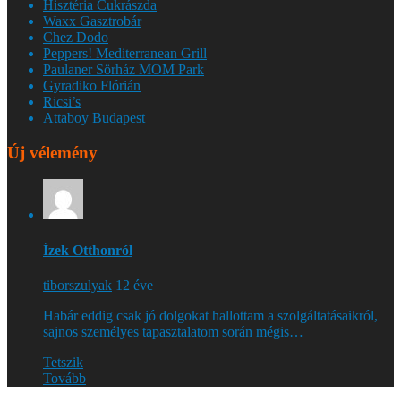
Hisztéria Cukrászda
Waxx Gasztrobár
Chez Dodo
Peppers! Mediterranean Grill
Paulaner Sörház MOM Park
Gyradiko Flórián
Ricsi’s
Attaboy Budapest
Új vélemény
Ízek Otthonról
tiborszulyak
12 éve
Habár eddig csak jó dolgokat hallottam a szolgáltatásaikról,
sajnos személyes tapasztalatom során mégis…
Tetszik
Tovább