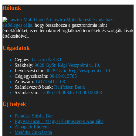
Rólunk
A Gasztro Mobil kereső és adatbázis
elsődleges célja,
hogy összehozza a gasztronómia iránt
érdeklődőket, ezen témakörrel foglalkozó termékek és szolgáltatások
értékesítőivel.
Cégadatok
Cégnév:
Gasztro Net Kft.
Székhely:
9028 Győr, Régi Veszprémi u. 10.
Levelezési cím:
9028 Győr, Régi Veszprémi u. 10.
Cégjegyzékszám:
08-09-015785
Adószám:
14171341-2-08
Számlavezető bank:
Raiffeisen Bank
Számlaszám:
12096729-00346100-00100003
Új helyek
Paradise Shisha Bar
EgyKisHazai – Magyar élelmiszerek Angliába
Albapark Étterem
Melódia Cukrászda