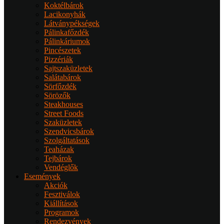
Koktélbárok
Lacikonyhák
Látványpékségek
Pálinkafőzdék
Pálinkáriumok
Pincészetek
Pizzériák
Sajtszaküzletek
Salátabárok
Sörfőzdék
Sörözők
Steakhouses
Street Foods
Szaküzletek
Szendvicsbárok
Szolgáltatások
Teaházak
Tejbárok
Vendéglők
Események
Akciók
Fesztiválok
Kiállítások
Programok
Rendezvények