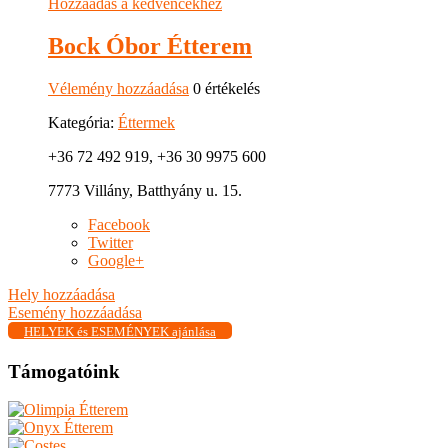
Hozzáadás a kedvencekhez
Bock Óbor Étterem
Vélemény hozzáadása
0 értékelés
Kategória:
Éttermek
+36 72 492 919, +36 30 9975 600
7773 Villány, Batthyány u. 15.
Facebook
Twitter
Google+
Hely hozzáadása
Esemény hozzáadása
HELYEK és ESEMÉNYEK ajánlása
Támogatóink