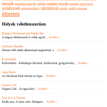
menük
pizzák
online rendelés
nemzetközi konyha
reggelik
street food
szendvicsek
sütemények
szórakozóhely
torták
vidéki étterem
étterem
Helyek véletlenszerűen
Budapest Restaurant and Palinka Bar
A magyar élelmiszerek és velük együtt …
Tovább »
Starbucks Bazilika
Hetente több millió alkalommal megtörténik: a …
Tovább »
Kedveskéim
Kedveskéim – Különleges lekvárok, borlekvárok, gyógynövény …
Tovább »
Aqua Bistro
Az Akvárium Klub étterme az Aqua …
Tovább »
Organo Café
Organo Café – Az igazi kávé …
Tovább »
Noir Et L’or Étterem
Király utca. A város szíve. Budapest …
Tovább »