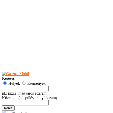
Teaházak
Tejbárok
Vendéglők
Események
Akciók
Fesztiválok
Kiállítások
Programok
Rendezvények
Ünnepek
Hely hozzáadása
Esemény hozzáadása
Ajánlás
Hirdetők részére
GYIK
Keresés
Helyek
Események
pl.: pizza, magyaros étterem
Közelben
(település, irányítószám)
Keres