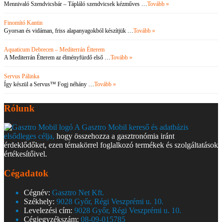
Mennivaló Szendvicsbár – Tápláló szendvicsek kézműves …
Tovább »
Finomító Kantin
Gyorsan és vidáman, friss alapanyagokból készítjük …
Tovább »
Aquaticum Debrecen – Mediterrán Étterem
A Mediterrán Étterem az élményfürdő első …
Tovább »
Servus Pálinka
Így készül a Servus™ Fogj néhány …
Tovább »
Rólunk
A Gasztro Mobil kereső és adatbázis
elsődleges célja,
hogy összehozza a gasztronómia iránt
érdeklődőket, ezen témakörrel foglalkozó termékek és szolgáltatások
értékesítőivel.
Cégadatok
Cégnév:
Gasztro Net Kft.
Székhely:
9028 Győr, Régi Veszprémi u. 10.
Levelezési cím:
9028 Győr, Régi Veszprémi u. 10.
Cégjegyzékszám:
08-09-015785