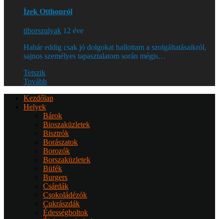
Ízek Otthonról
tiborszulyak
12 éve
Habár eddig csak jó dolgokat hallottam a szolgáltatásaikról,
sajnos személyes tapasztalatom során mégis…
Tetszik
Tovább
Kezdőlap
Helyek
Bárok
Bioszaküzletek
Bisztrók
Borászatok
Borozók
Borszaküzletek
Büfék
Burgers
Csárdák
Csokoládézók
Cukrászdák
Édességboltok