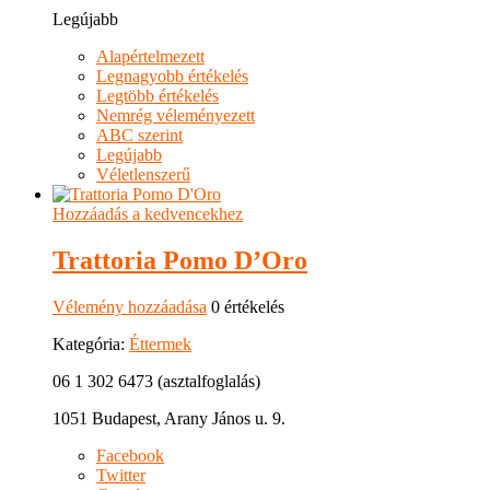
Legújabb
Alapértelmezett
Legnagyobb értékelés
Legtöbb értékelés
Nemrég véleményezett
ABC szerint
Legújabb
Véletlenszerű
Hozzáadás a kedvencekhez
Trattoria Pomo D’Oro
Vélemény hozzáadása
0 értékelés
Kategória:
Éttermek
06 1 302 6473 (asztalfoglalás)
1051 Budapest, Arany János u. 9.
Facebook
Twitter