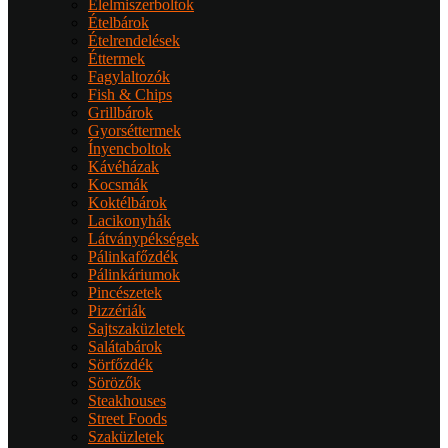
Élelmiszerboltok
Ételbárok
Ételrendelések
Éttermek
Fagylaltozók
Fish & Chips
Grillbárok
Gyorséttermek
Ínyencboltok
Kávéházak
Kocsmák
Koktélbárok
Lacikonyhák
Látványpékségek
Pálinkafőzdék
Pálinkáriumok
Pincészetek
Pizzériák
Sajtszaküzletek
Salátabárok
Sörfőzdék
Sörözők
Steakhouses
Street Foods
Szaküzletek