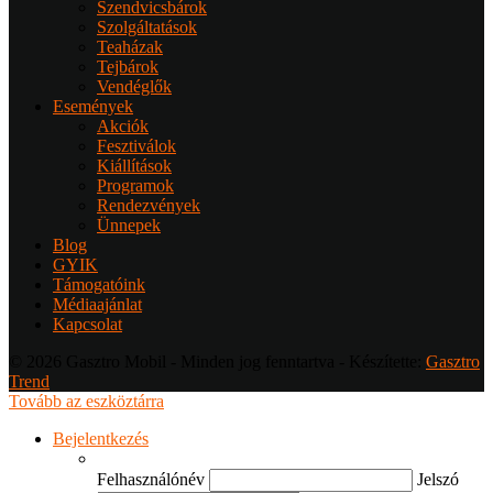
Szendvicsbárok
Szolgáltatások
Teaházak
Tejbárok
Vendéglők
Események
Akciók
Fesztiválok
Kiállítások
Programok
Rendezvények
Ünnepek
Blog
GYIK
Támogatóink
Médiaajánlat
Kapcsolat
© 2026 Gasztro Mobil - Minden jog fenntartva - Készítette:
Gasztro
Trend
Tovább az eszköztárra
Bejelentkezés
Felhasználónév
Jelszó