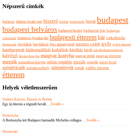
Népszerű címkék
budapest
bisztró
borok
balaton
balaton északi-part
borkóstoló
borbár
budapest belváros
budapesti bisztró
budapesti bár
budapesti
budapesti étterem
bár
cukrászda
budapesti éjszakai élet
cukrászda
győr
gasztro celeb
fagylaltok
fagylaltozó
friss alapanyagok
győri étterem
desszertek
hamburgerek
koktélok
házhozszállítás
kávéház
kávék
kávékülönlegességek
magyar konyha
kávézó
magyar ételek
magyar étterem
látványkonyha
menük
pizzák
online rendelés
nemzetközi konyha
reggelik
street food
szendvicsek
sütemények
szórakozóhely
torták
vidéki étterem
étterem
Helyek véletlenszerűen
Stelázsi Kávézó, Étterem és Borbár
Egy új étterem a régmúlt bevált …
Tovább »
Borkonyha
A Borkonyha lett Budapest harmadik Michelin-csillagos …
Tovább »
Mennivaló