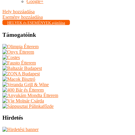
Google+
Hely hozzáadása
Esemény hozzáadása
HELYEK és ESEMÉNYEK ajánlása
Támogatóink
Hirdetés