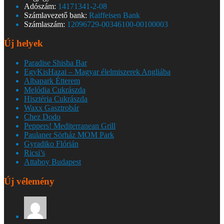
Adószám:
14171341-2-08
Számlavezető bank:
Raiffeisen Bank
Számlaszám:
12096729-00346100-00100003
Új helyek
Paradise Shisha Bar
EgyKisHazai – Magyar élelmiszerek Angliába
Albapark Étterem
Melódia Cukrászda
Hisztéria Cukrászda
Waxx Gasztrobár
Chez Dodo
Peppers! Mediterranean Grill
Paulaner Sörház MOM Park
Gyradiko Flórián
Ricsi’s
Attaboy Budapest
Új vélemény