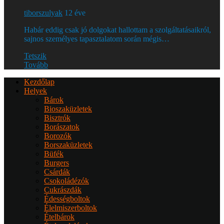
tiborszulyak
12 éve
Habár eddig csak jó dolgokat hallottam a szolgáltatásaikról,
sajnos személyes tapasztalatom során mégis…
Tetszik
Tovább
Kezdőlap
Helyek
Bárok
Bioszaküzletek
Bisztrók
Borászatok
Borozók
Borszaküzletek
Büfék
Burgers
Csárdák
Csokoládézók
Cukrászdák
Édességboltok
Élelmiszerboltok
Ételbárok