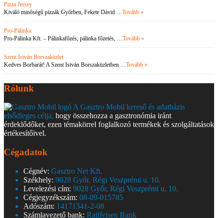
Pizza Jersey
Kiváló minőségű pizzák Győrben, Fekete Dávid …
Tovább »
Pro-Pálinka
Pro-Pálinka Kft. – Pálinkafőzés, pálinka főzetés, …
Tovább »
Szent István Borszaküzlet
Kedves Borbarát! A Szent István Borszaküzletben …
Tovább »
Rólunk
A Gasztro Mobil kereső és adatbázis
elsődleges célja,
hogy összehozza a gasztronómia iránt
érdeklődőket, ezen témakörrel foglalkozó termékek és szolgáltatások
értékesítőivel.
Cégadatok
Cégnév:
Gasztro Net Kft.
Székhely:
9028 Győr, Régi Veszprémi u. 10.
Levelezési cím:
9028 Győr, Régi Veszprémi u. 10.
Cégjegyzékszám:
08-09-015785
Adószám:
14171341-2-08
Számlavezető bank:
Raiffeisen Bank