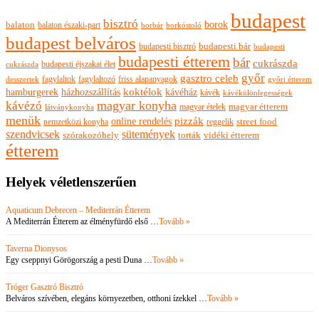
budapest
bisztró
borok
balaton
balaton északi-part
borkóstoló
borbár
budapest belváros
budapesti bisztró
budapesti bár
budapesti
budapesti étterem
bár
cukrászda
budapesti éjszakai élet
cukrászda
győr
gasztro celeb
fagylaltok
fagylaltozó
friss alapanyagok
győri étterem
desszertek
hamburgerek
koktélok
házhozszállítás
kávéház
kávék
kávékülönlegességek
magyar konyha
kávézó
magyar ételek
magyar étterem
látványkonyha
menük
pizzák
online rendelés
nemzetközi konyha
reggelik
street food
szendvicsek
sütemények
szórakozóhely
torták
vidéki étterem
étterem
Helyek véletlenszerűen
Aquaticum Debrecen – Mediterrán Étterem
A Mediterrán Étterem az élményfürdő első …
Tovább »
Taverna Dionysos
Egy cseppnyi Görögország a pesti Duna …
Tovább »
Tróger Gasztró Bisztró
Belváros szívében, elegáns környezetben, otthoni ízekkel …
Tovább »