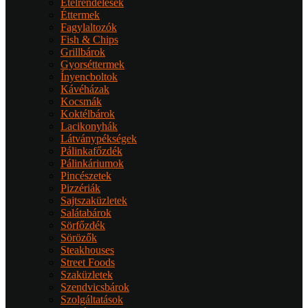
Ételrendelések
Éttermek
Fagylaltozók
Fish & Chips
Grillbárok
Gyorséttermek
Ínyencboltok
Kávéházak
Kocsmák
Koktélbárok
Lacikonyhák
Látványpékségek
Pálinkafőzdék
Pálinkáriumok
Pincészetek
Pizzériák
Sajtszaküzletek
Salátabárok
Sörfőzdék
Sörözők
Steakhouses
Street Foods
Szaküzletek
Szendvicsbárok
Szolgáltatások