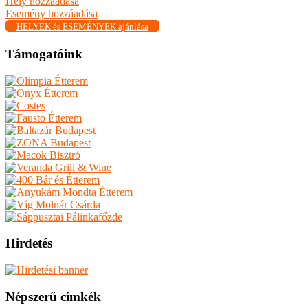
Hely hozzáadása
Esemény hozzáadása
HELYEK és ESEMÉNYEK ajánlása
Támogatóink
Hirdetés
Népszerű címkék