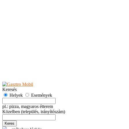
Teaházak
Tejbárok
Vendéglők
Események
Akciók
Fesztiválok
Kiállítások
Programok
Rendezvények
Ünnepek
Hely hozzáadása
Esemény hozzáadása
Ajánlás
Hirdetők részére
GYIK
Keresés
Helyek
Események
pl.: pizza, magyaros étterem
Közelben
(település, irányítószám)
Keres