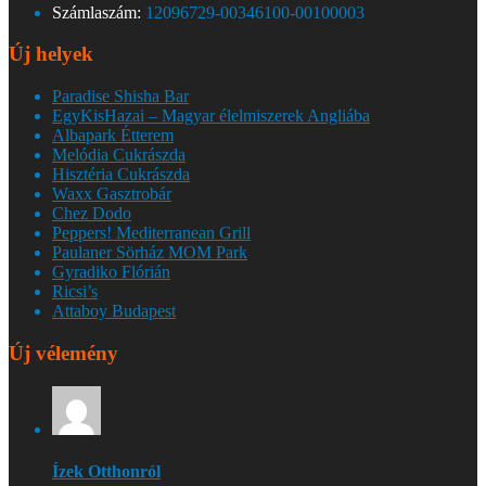
Számlaszám:
12096729-00346100-00100003
Új helyek
Paradise Shisha Bar
EgyKisHazai – Magyar élelmiszerek Angliába
Albapark Étterem
Melódia Cukrászda
Hisztéria Cukrászda
Waxx Gasztrobár
Chez Dodo
Peppers! Mediterranean Grill
Paulaner Sörház MOM Park
Gyradiko Flórián
Ricsi’s
Attaboy Budapest
Új vélemény
Ízek Otthonról