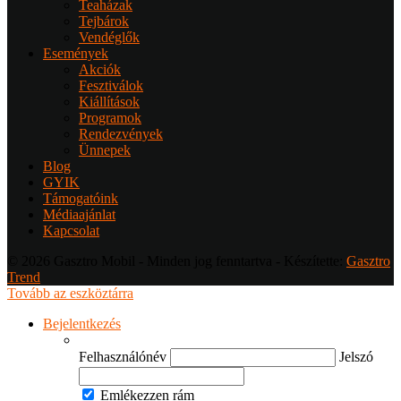
Teaházak
Tejbárok
Vendéglők
Események
Akciók
Fesztiválok
Kiállítások
Programok
Rendezvények
Ünnepek
Blog
GYIK
Támogatóink
Médiaajánlat
Kapcsolat
© 2026 Gasztro Mobil - Minden jog fenntartva - Készítette:
Gasztro
Trend
Tovább az eszköztárra
Bejelentkezés
Felhasználónév
Jelszó
Emlékezzen rám