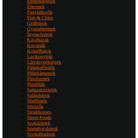
Ételrendelések
Éttermek
Fagylaltozók
Fish & Chips
Grillbárok
Gyorséttermek
Ínyencboltok
Kávéházak
Kocsmák
Koktélbárok
Lacikonyhák
Látványpékségek
Pálinkafőzdék
Pálinkáriumok
Pincészetek
Pizzériák
Sajtszaküzletek
Salátabárok
Sörfőzdék
Sörözők
Steakhouses
Street Foods
Szaküzletek
Szendvicsbárok
Szolgáltatások