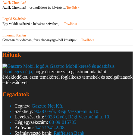
Azték Choxolat!
Azték Choxolat! – csokoládézó és kávézó …
Tovább »
Legelő Salátabár
Egy valódi salátázó a belváros szívében, …
Tovább »
Finomító Kantin
Gyorsan és vidáman, friss alapanyagokból készítjük …
Tovább »
Rólunk
A Gasztro Mobil kereső és adatbázis
elsődleges célja,
hogy összehozza a gasztronómia iránt
érdeklődőket, ezen témakörrel foglalkozó termékek és szolgáltatások
értékesítőivel.
Cégadatok
Cégnév:
Gasztro Net Kft.
Székhely:
9028 Győr, Régi Veszprémi u. 10.
Levelezési cím:
9028 Győr, Régi Veszprémi u. 10.
Cégjegyzékszám:
08-09-015785
Adószám:
14171341-2-08
Számlavezető bank:
Raiffeisen Bank