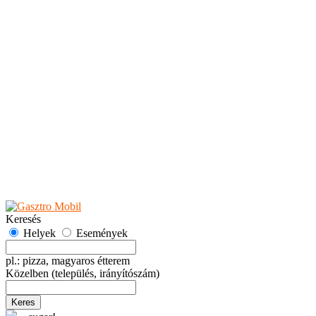
Teaházak
Tejbárok
Vendéglők
Események
Akciók
Fesztiválok
Kiállítások
Programok
Rendezvények
Ünnepek
Hely hozzáadása
Esemény hozzáadása
Ajánlás
Hirdetők részére
GYIK
Keresés
Helyek
Események
pl.: pizza, magyaros étterem
Közelben
(település, irányítószám)
Keres