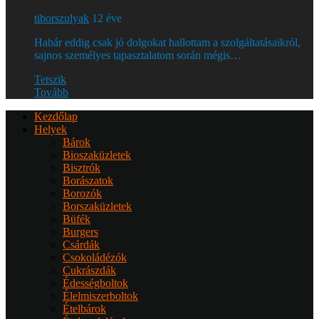
tiborszulyak
12 éve
Habár eddig csak jó dolgokat hallottam a szolgáltatásaikról,
sajnos személyes tapasztalatom során mégis…
Tetszik
Tovább
Kezdőlap
Helyek
Bárok
Bioszaküzletek
Bisztrók
Borászatok
Borozók
Borszaküzletek
Büfék
Burgers
Csárdák
Csokoládézók
Cukrászdák
Édességboltok
Élelmiszerboltok
Ételbárok