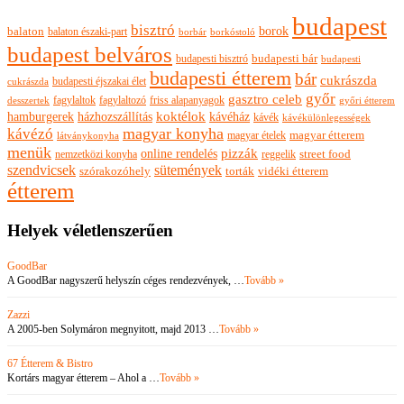
budapest
bisztró
borok
balaton
balaton északi-part
borkóstoló
borbár
budapest belváros
budapesti bisztró
budapesti bár
budapesti
budapesti étterem
bár
cukrászda
budapesti éjszakai élet
cukrászda
győr
gasztro celeb
fagylaltok
fagylaltozó
friss alapanyagok
győri étterem
desszertek
hamburgerek
koktélok
házhozszállítás
kávéház
kávék
kávékülönlegességek
magyar konyha
kávézó
magyar ételek
magyar étterem
látványkonyha
menük
pizzák
online rendelés
nemzetközi konyha
reggelik
street food
szendvicsek
sütemények
szórakozóhely
torták
vidéki étterem
étterem
Helyek véletlenszerűen
GoodBar
A GoodBar nagyszerű helyszín céges rendezvények, …
Tovább »
Zazzi
A 2005-ben Solymáron megnyitott, majd 2013 …
Tovább »
67 Étterem & Bistro
Kortárs magyar étterem – Ahol a …
Tovább »