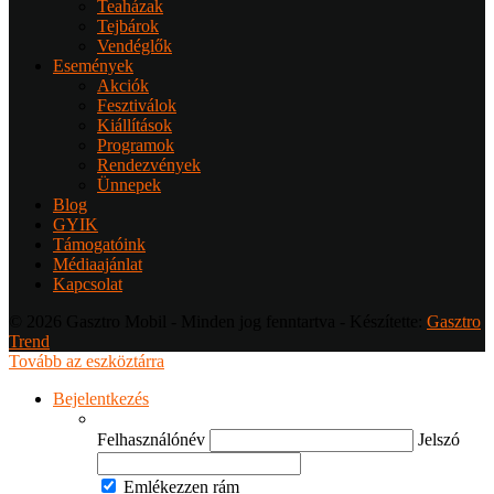
Teaházak
Tejbárok
Vendéglők
Események
Akciók
Fesztiválok
Kiállítások
Programok
Rendezvények
Ünnepek
Blog
GYIK
Támogatóink
Médiaajánlat
Kapcsolat
© 2026 Gasztro Mobil - Minden jog fenntartva - Készítette:
Gasztro
Trend
Tovább az eszköztárra
Bejelentkezés
Felhasználónév
Jelszó
Emlékezzen rám