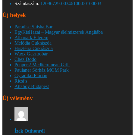
Számlaszám:
12096729-00346100-00100003
Új helyek
Paradise Shisha Bar
EgyKisHazai – Magyar élelmiszerek Angliába
Albapark Étterem
Melódia Cukrászda
Hisztéria Cukrászda
Waxx Gasztrobár
Chez Dodo
Peppers! Mediterranean Grill
Paulaner Sörház MOM Park
Gyradiko Flórián
Ricsi’s
Attaboy Budapest
Új vélemény
Ízek Otthonról