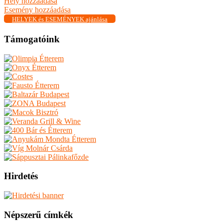
Hely hozzáadása
Esemény hozzáadása
HELYEK és ESEMÉNYEK ajánlása
Támogatóink
Hirdetés
Népszerű címkék