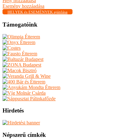
Hely hozzáadása
Esemény hozzáadása
HELYEK és ESEMÉNYEK ajánlása
Támogatóink
Hirdetés
Népszerű címkék