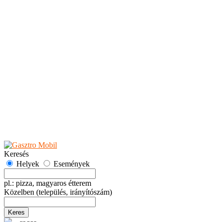
Teaházak
Tejbárok
Vendéglők
Események
Akciók
Fesztiválok
Kiállítások
Programok
Rendezvények
Ünnepek
Hely hozzáadása
Esemény hozzáadása
Ajánlás
Hirdetők részére
GYIK
Keresés
Helyek
Események
pl.: pizza, magyaros étterem
Közelben
(település, irányítószám)
Keres