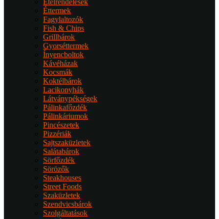
Ételrendelések
Éttermek
Fagylaltozók
Fish & Chips
Grillbárok
Gyorséttermek
Ínyencboltok
Kávéházak
Kocsmák
Koktélbárok
Lacikonyhák
Látványpékségek
Pálinkafőzdék
Pálinkáriumok
Pincészetek
Pizzériák
Sajtszaküzletek
Salátabárok
Sörfőzdék
Sörözők
Steakhouses
Street Foods
Szaküzletek
Szendvicsbárok
Szolgáltatások