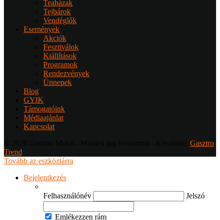
Teaházak
Tejbárok
Vendéglők
Események
Akciók
Fesztiválok
Kiállítások
Programok
Rendezvények
Ünnepek
Blog
GYIK
Támogatóink
Médiaajánlat
Kapcsolat
© 2026 Gasztro Mobil - Minden jog fenntartva - Készítette:
Gasztro
Trend
Tovább az eszköztárra
Bejelentkezés
Felhasználónév
Jelszó
Emlékezzen rám