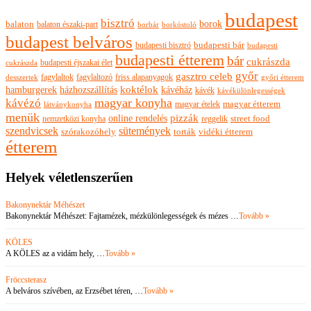
budapest
bisztró
borok
balaton
balaton északi-part
borkóstoló
borbár
budapest belváros
budapesti bisztró
budapesti bár
budapesti
budapesti étterem
bár
cukrászda
budapesti éjszakai élet
cukrászda
győr
gasztro celeb
fagylaltok
fagylaltozó
friss alapanyagok
győri étterem
desszertek
hamburgerek
koktélok
házhozszállítás
kávéház
kávék
kávékülönlegességek
magyar konyha
kávézó
magyar ételek
magyar étterem
látványkonyha
menük
pizzák
online rendelés
nemzetközi konyha
reggelik
street food
szendvicsek
sütemények
szórakozóhely
torták
vidéki étterem
étterem
Helyek véletlenszerűen
Bakonynektár Méhészet
Bakonynektár Méhészet: Fajtamézek, mézkülönlegességek és mézes …
Tovább »
KÖLES
A KÖLES az a vidám hely, …
Tovább »
Fröccsterasz
A belváros szívében, az Erzsébet téren, …
Tovább »