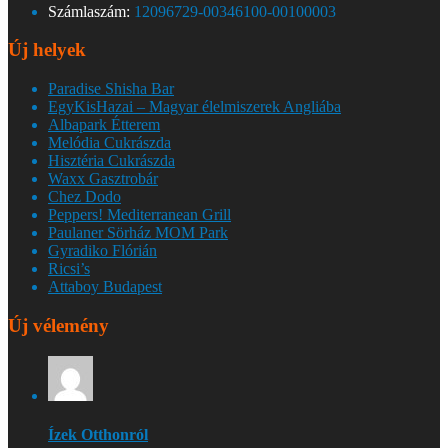
Számlaszám:
12096729-00346100-00100003
Új helyek
Paradise Shisha Bar
EgyKisHazai – Magyar élelmiszerek Angliába
Albapark Étterem
Melódia Cukrászda
Hisztéria Cukrászda
Waxx Gasztrobár
Chez Dodo
Peppers! Mediterranean Grill
Paulaner Sörház MOM Park
Gyradiko Flórián
Ricsi’s
Attaboy Budapest
Új vélemény
Ízek Otthonról