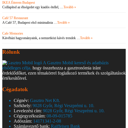
IKEA Étterem Budapest
Csillapítsd az éhségedet egy kiadós étellel, …
Tovább »
Café 57 Restaurant
A Café 57, Budapest első minimalista …
Tovább »
Cafe Memories
Kávéházi hagyományaink, a nemzetközi kávés trendek …
Tovább »
Rólunk
A Gasztro Mobil kereső és adatbázis
elsődleges célja,
hogy összehozza a gasztronómia iránt
érdeklődőket, ezen témakörrel foglalkozó termékek és szolgáltatások
értékesítőivel.
Cégadatok
Cégnév:
Gasztro Net Kft.
Székhely:
9028 Győr, Régi Veszprémi u. 10.
Levelezési cím:
9028 Győr, Régi Veszprémi u. 10.
Cégjegyzékszám:
08-09-015785
Adószám:
14171341-2-08
Számlavezető bank:
Raiffeisen Bank