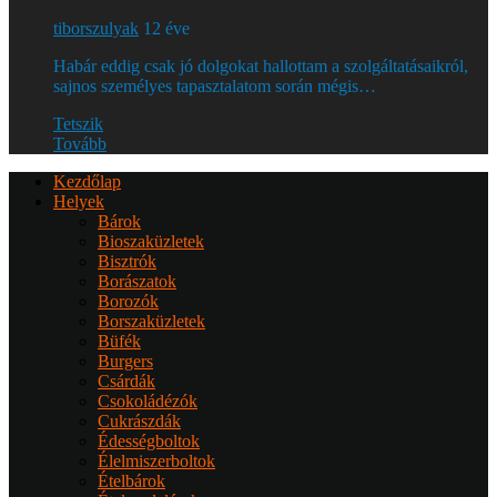
tiborszulyak
12 éve
Habár eddig csak jó dolgokat hallottam a szolgáltatásaikról,
sajnos személyes tapasztalatom során mégis…
Tetszik
Tovább
Kezdőlap
Helyek
Bárok
Bioszaküzletek
Bisztrók
Borászatok
Borozók
Borszaküzletek
Büfék
Burgers
Csárdák
Csokoládézók
Cukrászdák
Édességboltok
Élelmiszerboltok
Ételbárok