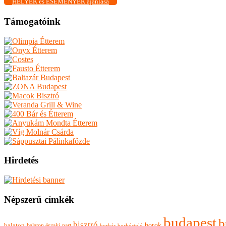
HELYEK és ESEMÉNYEK ajánlása
Támogatóink
Hirdetés
Népszerű címkék
budapest
b
bisztró
borok
balaton
balaton északi-part
borkóstoló
borbár