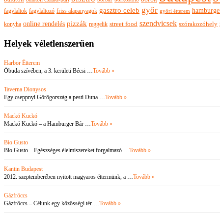
győr
gasztro celeb
hamburge
fagylaltok
fagylaltozó
friss alapanyagok
győri étterem
szendvicsek
pizzák
online rendelés
szórakozóhely
konyha
reggelik
street food
Helyek véletlenszerűen
Harbor Étterem
Óbuda szívében, a 3. kerületi Bécsi …
Tovább »
Taverna Dionysos
Egy cseppnyi Görögország a pesti Duna …
Tovább »
Mackó Kuckó
Mackó Kuckó – a Hamburger Bár …
Tovább »
Bio Gusto
Bio Gusto – Egészséges élelmiszereket forgalmazó …
Tovább »
Kantin Budapest
2012. szeptemberében nyitott magyaros éttermünk, a …
Tovább »
Gázfröccs
Gázfröccs – Célunk egy közösségi tér …
Tovább »