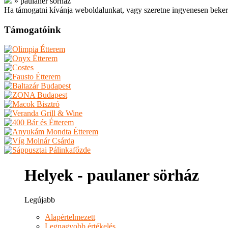
»
paulaner sörház
Ha támogatni kívánja weboldalunkat, vagy szeretne ingyenesen beker
Támogatóink
Helyek - paulaner sörház
Legújabb
Alapértelmezett
Legnagyobb értékelés