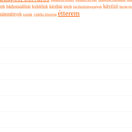
kávézó
rek
koktélok
házhozszállítás
kávéház
kávék
látványk
kávékülönlegességek
étterem
sütemények
torták
vidéki étterem