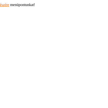
részére
menüpontunkat!