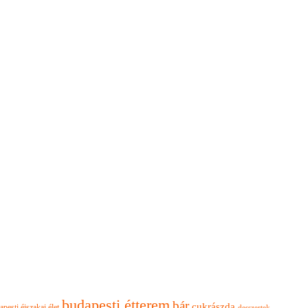
budapesti étterem
bár
cukrászda
apesti éjszakai élet
desszertek