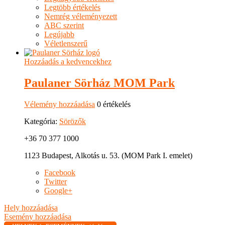
Legtöbb értékelés
Nemrég véleményezett
ABC szerint
Legújabb
Véletlenszerű
Hozzáadás a kedvencekhez
Paulaner Sörház MOM Park
Vélemény hozzáadása
0 értékelés
Kategória:
Sörözők
+36 70 377 1000
1123 Budapest, Alkotás u. 53. (MOM Park I. emelet)
Facebook
Twitter
Google+
Hely hozzáadása
Esemény hozzáadása