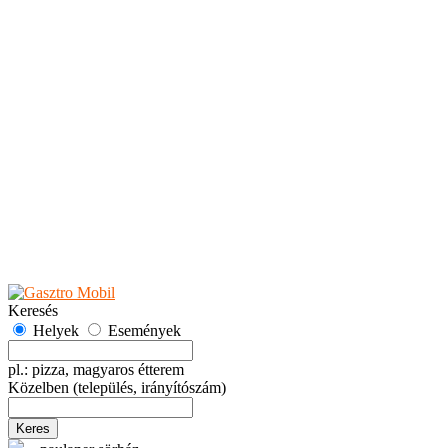
Teaházak
Tejbárok
Vendéglők
Események
Akciók
Fesztiválok
Kiállítások
Programok
Rendezvények
Ünnepek
Hely hozzáadása
Esemény hozzáadása
Ajánlás
Hirdetők részére
GYIK
Keresés
Helyek
Események
pl.: pizza, magyaros étterem
Közelben
(település, irányítószám)
Keres