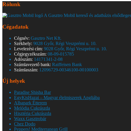
Rólunk
A Gasztro Mobil kereső és adatbázis elsődleges
Cégadatok
Cégnév:
Gasztro Net Kft.
Székhely:
9028 Győr, Régi Veszprémi u. 10.
Levelezési cím:
9028 Győr, Régi Veszprémi u. 10.
Cégjegyzékszám:
08-09-015785
Adószám:
14171341-2-08
Számlavezető bank:
Raiffeisen Bank
Számlaszám:
12096729-00346100-00100003
Új helyek
Paradise Shisha Bar
EgyKisHazai – Magyar élelmiszerek Angliába
Albapark Étterem
Melódia Cukrászda
Hisztéria Cukrászda
Waxx Gasztrobár
Chez Dodo
Peppers! Mediterranean Grill