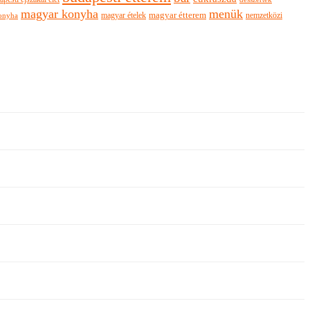
magyar konyha
menük
magyar ételek
magyar étterem
nemzetközi
onyha