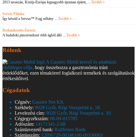
2013 tavaszán, Közép-Európa legnagyobb újonnan épített, …
Tovább »
Servus Pálinka
Így készül a Servus™ Fogj néhány …
Tovább »
Borkatakomba Étterem
A budafoki pincerendszer több ágból álló …
Tovább »
Rólunk
A Gasztro Mobil kereső és adatbázis
elsődleges célja,
hogy összehozza a gasztronómia iránt
érdeklődőket, ezen témakörrel foglalkozó termékek és szolgáltatások
értékesítőivel.
Cégadatok
Cégnév:
Gasztro Net Kft.
Székhely:
9028 Győr, Régi Veszprémi u. 10.
Levelezési cím:
9028 Győr, Régi Veszprémi u. 10.
Cégjegyzékszám:
08-09-015785
Adószám:
14171341-2-08
Számlavezető bank:
Raiffeisen Bank
Számlaszám:
12096729-00346100-00100003