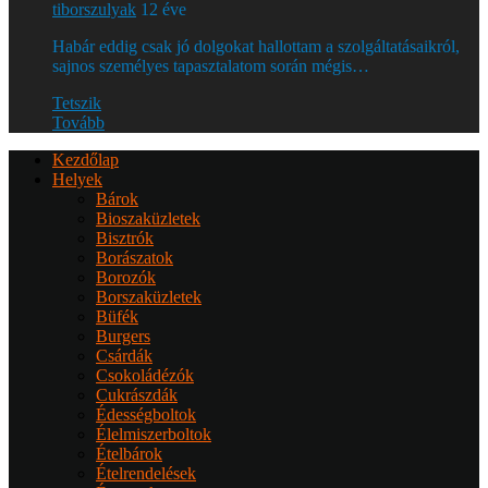
tiborszulyak
12 éve
Habár eddig csak jó dolgokat hallottam a szolgáltatásaikról,
sajnos személyes tapasztalatom során mégis…
Tetszik
Tovább
Kezdőlap
Helyek
Bárok
Bioszaküzletek
Bisztrók
Borászatok
Borozók
Borszaküzletek
Büfék
Burgers
Csárdák
Csokoládézók
Cukrászdák
Édességboltok
Élelmiszerboltok
Ételbárok
Ételrendelések