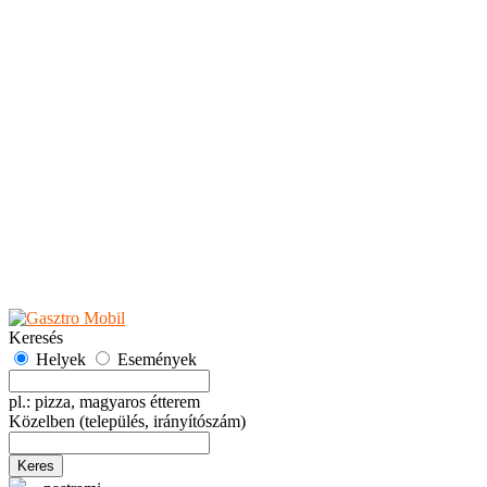
Teaházak
Tejbárok
Vendéglők
Események
Akciók
Fesztiválok
Kiállítások
Programok
Rendezvények
Ünnepek
Hely hozzáadása
Esemény hozzáadása
Ajánlás
Hirdetők részére
GYIK
Keresés
Helyek
Események
pl.: pizza, magyaros étterem
Közelben
(település, irányítószám)
Keres