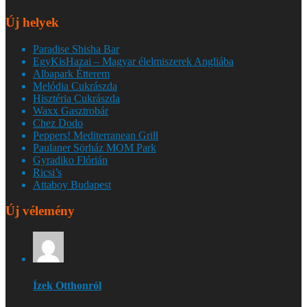
Új helyek
Paradise Shisha Bar
EgyKisHazai – Magyar élelmiszerek Angliába
Albapark Étterem
Melódia Cukrászda
Hisztéria Cukrászda
Waxx Gasztrobár
Chez Dodo
Peppers! Mediterranean Grill
Paulaner Sörház MOM Park
Gyradiko Flórián
Ricsi’s
Attaboy Budapest
Új vélemény
Ízek Otthonról