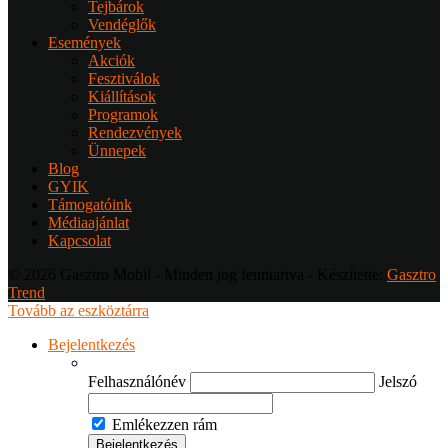
Tejbárok
Vendéglők
Események
Akciók
Fesztiválok
Kiállítások
Programok
Rendezvények
Ünnepek
Blog
GYIK
Támogatóink
Médiaajánlat
Kapcsolat
© 2026 Gasztro Mobil - Minden jog fenntartva - Készítette:
Gasztro
Trend
Tovább az eszköztárra
Bejelentkezés
Felhasználónév
Jelszó
Emlékezzen rám