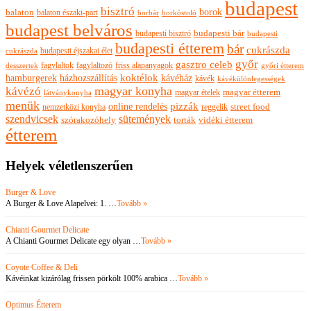
budapest
bisztró
borok
balaton
balaton északi-part
borkóstoló
borbár
budapest belváros
budapesti bisztró
budapesti bár
budapesti
budapesti étterem
bár
cukrászda
budapesti éjszakai élet
cukrászda
győr
gasztro celeb
fagylaltok
fagylaltozó
friss alapanyagok
győri étterem
desszertek
hamburgerek
koktélok
házhozszállítás
kávéház
kávék
kávékülönlegességek
magyar konyha
kávézó
magyar ételek
magyar étterem
látványkonyha
menük
pizzák
online rendelés
nemzetközi konyha
reggelik
street food
szendvicsek
sütemények
szórakozóhely
torták
vidéki étterem
étterem
Helyek véletlenszerűen
Burger & Love
A Burger & Love Alapelvei: 1. …
Tovább »
Chianti Gourmet Delicate
A Chianti Gourmet Delicate egy olyan …
Tovább »
Coyote Coffee & Deli
Kávéinkat kizárólag frissen pörkölt 100% arabica …
Tovább »
Optimus Étterem