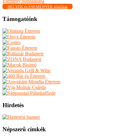
Esemény hozzáadása
HELYEK és ESEMÉNYEK ajánlása
Támogatóink
Hirdetés
Népszerű címkék