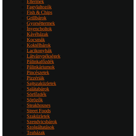
Éttermek
Fagylaltozók
Fish & Chips
Grillbárok
Gyorséttermek
Ínyencboltok
Kávéházak
Kocsmák
Koktélbárok
Lacikonyhák
Látványpékségek
Pálinkafőzdék
Pálinkáriumok
Pincészetek
Pizzériák
Sajtszaküzletek
Salátabárok
Sörfőzdék
Sörözők
Steakhouses
Street Foods
Szaküzletek
Szendvicsbárok
Szolgáltatások
Teaházak