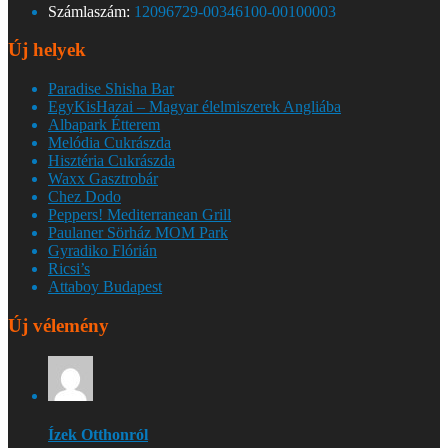
Számlaszám:
12096729-00346100-00100003
Új helyek
Paradise Shisha Bar
EgyKisHazai – Magyar élelmiszerek Angliába
Albapark Étterem
Melódia Cukrászda
Hisztéria Cukrászda
Waxx Gasztrobár
Chez Dodo
Peppers! Mediterranean Grill
Paulaner Sörház MOM Park
Gyradiko Flórián
Ricsi’s
Attaboy Budapest
Új vélemény
Ízek Otthonról