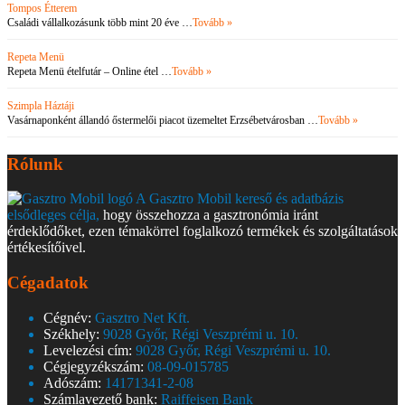
Tompos Étterem
Családi vállalkozásunk több mint 20 éve …
Tovább »
Repeta Menü
Repeta Menü ételfutár – Online étel …
Tovább »
Szimpla Háztáji
Vasárnaponként állandó őstermelői piacot üzemeltet Erzsébetvárosban …
Tovább »
Rólunk
A Gasztro Mobil kereső és adatbázis
elsődleges célja,
hogy összehozza a gasztronómia iránt
érdeklődőket, ezen témakörrel foglalkozó termékek és szolgáltatások
értékesítőivel.
Cégadatok
Cégnév:
Gasztro Net Kft.
Székhely:
9028 Győr, Régi Veszprémi u. 10.
Levelezési cím:
9028 Győr, Régi Veszprémi u. 10.
Cégjegyzékszám:
08-09-015785
Adószám:
14171341-2-08
Számlavezető bank:
Raiffeisen Bank