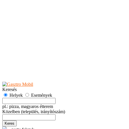
Teaházak
Tejbárok
Vendéglők
Események
Akciók
Fesztiválok
Kiállítások
Programok
Rendezvények
Ünnepek
Hely hozzáadása
Esemény hozzáadása
Ajánlás
Hirdetők részére
GYIK
Keresés
Helyek
Események
pl.: pizza, magyaros étterem
Közelben
(település, irányítószám)
Keres