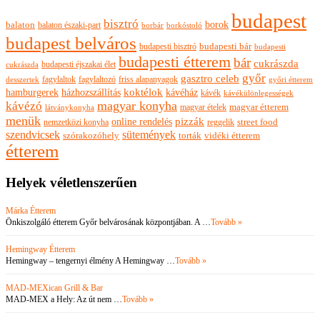
budapest
bisztró
borok
balaton
balaton északi-part
borkóstoló
borbár
budapest belváros
budapesti bisztró
budapesti bár
budapesti
budapesti étterem
bár
cukrászda
budapesti éjszakai élet
cukrászda
győr
gasztro celeb
fagylaltok
fagylaltozó
friss alapanyagok
győri étterem
desszertek
hamburgerek
koktélok
házhozszállítás
kávéház
kávék
kávékülönlegességek
magyar konyha
kávézó
magyar ételek
magyar étterem
látványkonyha
menük
pizzák
online rendelés
nemzetközi konyha
reggelik
street food
szendvicsek
sütemények
szórakozóhely
torták
vidéki étterem
étterem
Helyek véletlenszerűen
Márka Étterem
Önkiszolgáló étterem Győr belvárosának központjában. A …
Tovább »
Hemingway Étterem
Hemingway – tengernyi élmény A Hemingway …
Tovább »
MAD-MEXican Grill & Bar
MAD-MEX a Hely: Az út nem …
Tovább »