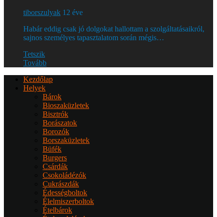
tiborszulyak
12 éve
Habár eddig csak jó dolgokat hallottam a szolgáltatásaikról,
sajnos személyes tapasztalatom során mégis…
Tetszik
Tovább
Kezdőlap
Helyek
Bárok
Bioszaküzletek
Bisztrók
Borászatok
Borozók
Borszaküzletek
Büfék
Burgers
Csárdák
Csokoládézók
Cukrászdák
Édességboltok
Élelmiszerboltok
Ételbárok