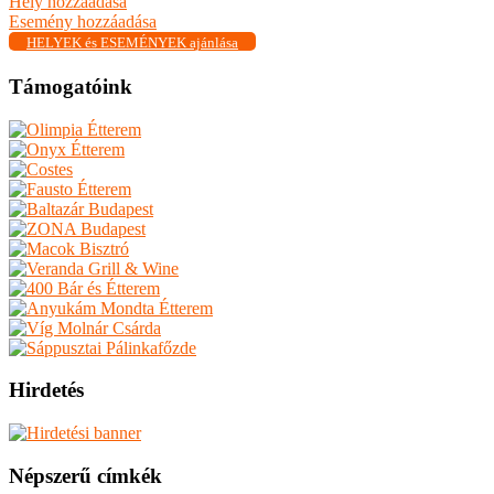
Hely hozzáadása
Esemény hozzáadása
HELYEK és ESEMÉNYEK ajánlása
Támogatóink
Hirdetés
Népszerű címkék