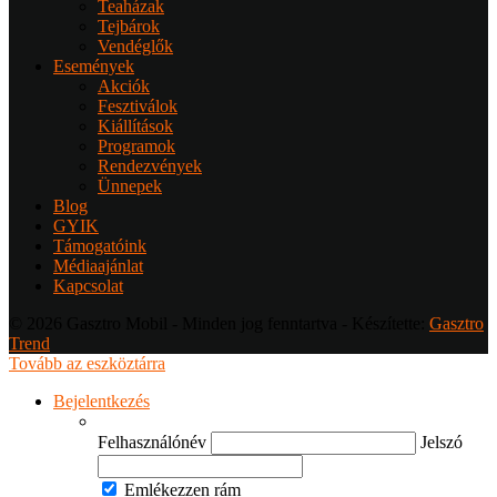
Teaházak
Tejbárok
Vendéglők
Események
Akciók
Fesztiválok
Kiállítások
Programok
Rendezvények
Ünnepek
Blog
GYIK
Támogatóink
Médiaajánlat
Kapcsolat
© 2026 Gasztro Mobil - Minden jog fenntartva - Készítette:
Gasztro
Trend
Tovább az eszköztárra
Bejelentkezés
Felhasználónév
Jelszó
Emlékezzen rám