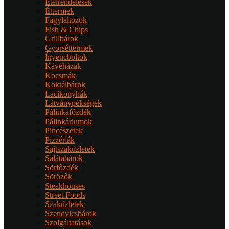
Ételrendelések
Éttermek
Fagylaltozók
Fish & Chips
Grillbárok
Gyorséttermek
Ínyencboltok
Kávéházak
Kocsmák
Koktélbárok
Lacikonyhák
Látványpékségek
Pálinkafőzdék
Pálinkáriumok
Pincészetek
Pizzériák
Sajtszaküzletek
Salátabárok
Sörfőzdék
Sörözők
Steakhouses
Street Foods
Szaküzletek
Szendvicsbárok
Szolgáltatások