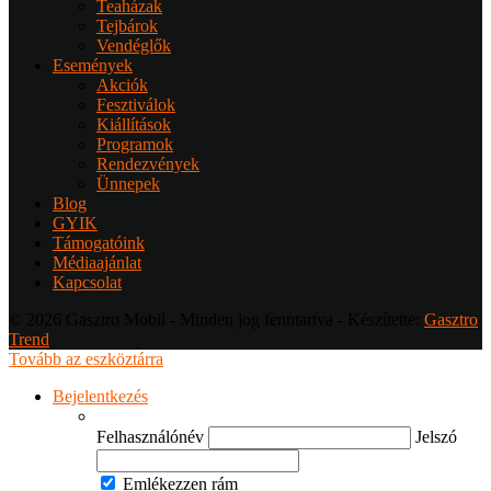
Teaházak
Tejbárok
Vendéglők
Események
Akciók
Fesztiválok
Kiállítások
Programok
Rendezvények
Ünnepek
Blog
GYIK
Támogatóink
Médiaajánlat
Kapcsolat
© 2026 Gasztro Mobil - Minden jog fenntartva - Készítette:
Gasztro
Trend
Tovább az eszköztárra
Bejelentkezés
Felhasználónév
Jelszó
Emlékezzen rám