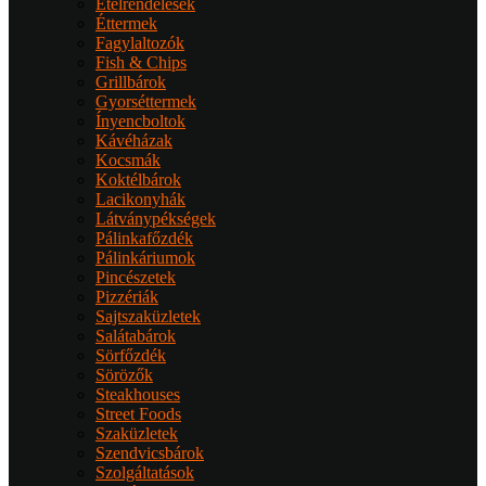
Ételrendelések
Éttermek
Fagylaltozók
Fish & Chips
Grillbárok
Gyorséttermek
Ínyencboltok
Kávéházak
Kocsmák
Koktélbárok
Lacikonyhák
Látványpékségek
Pálinkafőzdék
Pálinkáriumok
Pincészetek
Pizzériák
Sajtszaküzletek
Salátabárok
Sörfőzdék
Sörözők
Steakhouses
Street Foods
Szaküzletek
Szendvicsbárok
Szolgáltatások