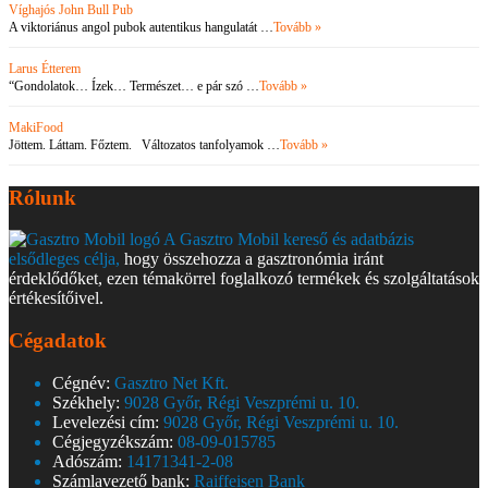
Víghajós John Bull Pub
A viktoriánus angol pubok autentikus hangulatát …
Tovább »
Larus Étterem
“Gondolatok… Ízek… Természet… e pár szó …
Tovább »
MakiFood
Jöttem. Láttam. Főztem. Változatos tanfolyamok …
Tovább »
Rólunk
A Gasztro Mobil kereső és adatbázis
elsődleges célja,
hogy összehozza a gasztronómia iránt
érdeklődőket, ezen témakörrel foglalkozó termékek és szolgáltatások
értékesítőivel.
Cégadatok
Cégnév:
Gasztro Net Kft.
Székhely:
9028 Győr, Régi Veszprémi u. 10.
Levelezési cím:
9028 Győr, Régi Veszprémi u. 10.
Cégjegyzékszám:
08-09-015785
Adószám:
14171341-2-08
Számlavezető bank:
Raiffeisen Bank