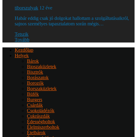
tiborszulyak
12 éve
Habár eddig csak jó dolgokat hallottam a szolgáltatásaikról,
sajnos személyes tapasztalatom során mégis…
Tetszik
Tovább
Kezdőlap
Helyek
Bárok
Bioszaküzletek
Bisztrók
Borászatok
Borozók
Borszaküzletek
Büfék
Burgers
Csárdák
Csokoládézók
Cukrászdák
Édességboltok
Élelmiszerboltok
Ételbárok