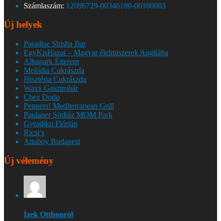
Számlaszám:
12096729-00346100-00100003
Új helyek
Paradise Shisha Bar
EgyKisHazai – Magyar élelmiszerek Angliába
Albapark Étterem
Melódia Cukrászda
Hisztéria Cukrászda
Waxx Gasztrobár
Chez Dodo
Peppers! Mediterranean Grill
Paulaner Sörház MOM Park
Gyradiko Flórián
Ricsi’s
Attaboy Budapest
Új vélemény
Ízek Otthonról