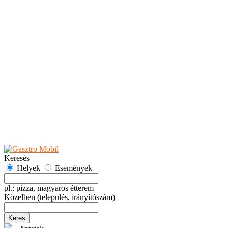
Teaházak
Tejbárok
Vendéglők
Események
Akciók
Fesztiválok
Kiállítások
Programok
Rendezvények
Ünnepek
Hely hozzáadása
Esemény hozzáadása
Ajánlás
Hirdetők részére
GYIK
Keresés
Helyek
Események
pl.: pizza, magyaros étterem
Közelben
(település, irányítószám)
Keres