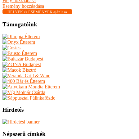
Hely hozzáadása
Esemény hozzáadása
HELYEK és ESEMÉNYEK ajánlása
Támogatóink
Hirdetés
Népszerű címkék