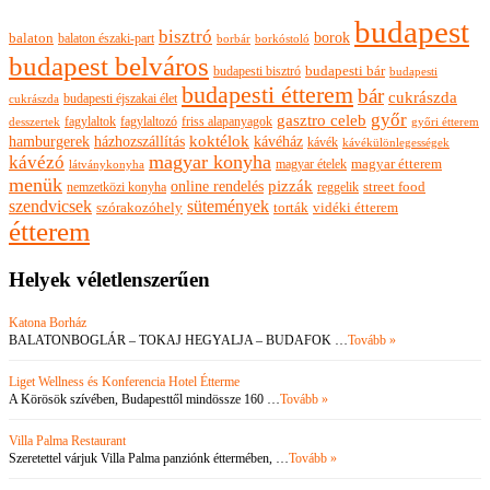
budapest
bisztró
borok
balaton
balaton északi-part
borkóstoló
borbár
budapest belváros
budapesti bisztró
budapesti bár
budapesti
budapesti étterem
bár
cukrászda
budapesti éjszakai élet
cukrászda
győr
gasztro celeb
fagylaltok
fagylaltozó
friss alapanyagok
győri étterem
desszertek
hamburgerek
koktélok
házhozszállítás
kávéház
kávék
kávékülönlegességek
magyar konyha
kávézó
magyar ételek
magyar étterem
látványkonyha
menük
pizzák
online rendelés
nemzetközi konyha
reggelik
street food
szendvicsek
sütemények
szórakozóhely
torták
vidéki étterem
étterem
Helyek véletlenszerűen
Katona Borház
BALATONBOGLÁR – TOKAJ HEGYALJA – BUDAFOK …
Tovább »
Liget Wellness és Konferencia Hotel Étterme
A Körösök szívében, Budapesttől mindössze 160 …
Tovább »
Villa Palma Restaurant
Szeretettel várjuk Villa Palma panziónk éttermében, …
Tovább »