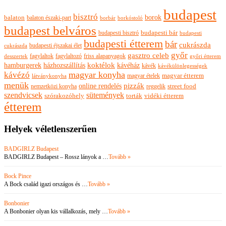
budapest
bisztró
borok
balaton
balaton északi-part
borkóstoló
borbár
budapest belváros
budapesti bisztró
budapesti bár
budapesti
budapesti étterem
bár
cukrászda
budapesti éjszakai élet
cukrászda
győr
gasztro celeb
fagylaltok
fagylaltozó
friss alapanyagok
győri étterem
desszertek
hamburgerek
koktélok
házhozszállítás
kávéház
kávék
kávékülönlegességek
magyar konyha
kávézó
magyar ételek
magyar étterem
látványkonyha
menük
pizzák
online rendelés
nemzetközi konyha
reggelik
street food
szendvicsek
sütemények
szórakozóhely
torták
vidéki étterem
étterem
Helyek véletlenszerűen
BADGIRLZ Budapest
BADGIRLZ Budapest – Rossz lányok a …
Tovább »
Bock Pince
A Bock család igazi országos és …
Tovább »
Bonbonier
A Bonbonier olyan kis vállalkozás, mely …
Tovább »