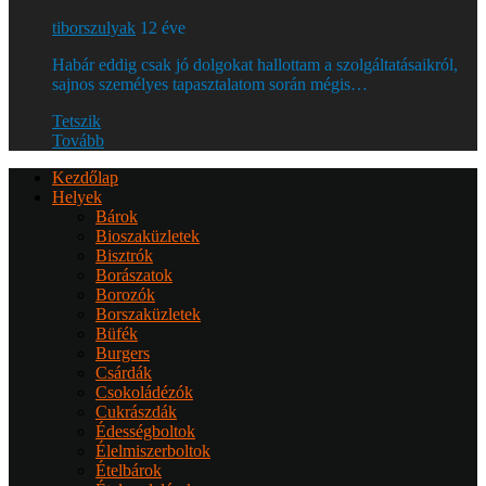
tiborszulyak
12 éve
Habár eddig csak jó dolgokat hallottam a szolgáltatásaikról,
sajnos személyes tapasztalatom során mégis…
Tetszik
Tovább
Kezdőlap
Helyek
Bárok
Bioszaküzletek
Bisztrók
Borászatok
Borozók
Borszaküzletek
Büfék
Burgers
Csárdák
Csokoládézók
Cukrászdák
Édességboltok
Élelmiszerboltok
Ételbárok