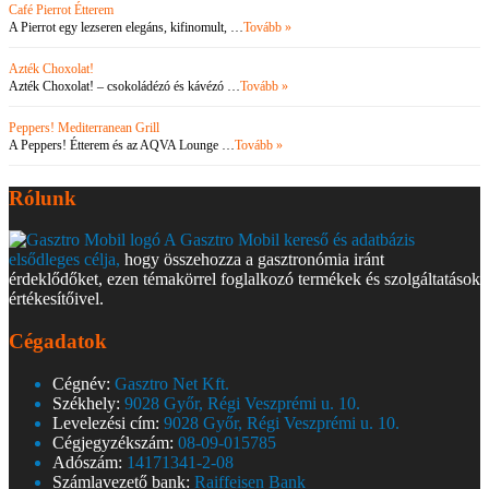
Café Pierrot Étterem
A Pierrot egy lezseren elegáns, kifinomult, …
Tovább »
Azték Choxolat!
Azték Choxolat! – csokoládézó és kávézó …
Tovább »
Peppers! Mediterranean Grill
A Peppers! Étterem és az AQVA Lounge …
Tovább »
Rólunk
A Gasztro Mobil kereső és adatbázis
elsődleges célja,
hogy összehozza a gasztronómia iránt
érdeklődőket, ezen témakörrel foglalkozó termékek és szolgáltatások
értékesítőivel.
Cégadatok
Cégnév:
Gasztro Net Kft.
Székhely:
9028 Győr, Régi Veszprémi u. 10.
Levelezési cím:
9028 Győr, Régi Veszprémi u. 10.
Cégjegyzékszám:
08-09-015785
Adószám:
14171341-2-08
Számlavezető bank:
Raiffeisen Bank