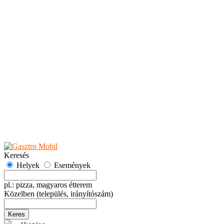
Teaházak
Tejbárok
Vendéglők
Események
Akciók
Fesztiválok
Kiállítások
Programok
Rendezvények
Ünnepek
Hely hozzáadása
Esemény hozzáadása
Ajánlás
Hirdetők részére
GYIK
Keresés
Helyek
Események
pl.: pizza, magyaros étterem
Közelben
(település, irányítószám)
Keres