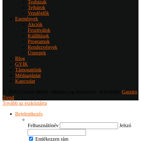
Teaházak
Tejbárok
Vendéglők
Események
Akciók
Fesztiválok
Kiállítások
Programok
Rendezvények
Ünnepek
Blog
GYIK
Támogatóink
Médiaajánlat
Kapcsolat
© 2026 Gasztro Mobil - Minden jog fenntartva - Készítette:
Gasztro
Trend
Tovább az eszköztárra
Bejelentkezés
Felhasználónév
Jelszó
Emlékezzen rám