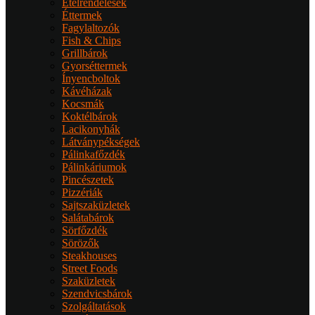
Ételrendelések
Éttermek
Fagylaltozók
Fish & Chips
Grillbárok
Gyorséttermek
Ínyencboltok
Kávéházak
Kocsmák
Koktélbárok
Lacikonyhák
Látványpékségek
Pálinkafőzdék
Pálinkáriumok
Pincészetek
Pizzériák
Sajtszaküzletek
Salátabárok
Sörfőzdék
Sörözők
Steakhouses
Street Foods
Szaküzletek
Szendvicsbárok
Szolgáltatások