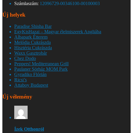
Számlaszám:
12096729-00346100-00100003
Új helyek
Paradise Shisha Bar
EgyKisHazai – Magyar élelmiszerek Angliába
Albapark Étterem
Melódia Cukrászda
Hisztéria Cukrászda
Waxx Gasztrobár
Chez Dodo
Peppers! Mediterranean Grill
Paulaner Sörház MOM Park
Gyradiko Flórián
Ricsi’s
Attaboy Budapest
Új vélemény
Ízek Otthonról