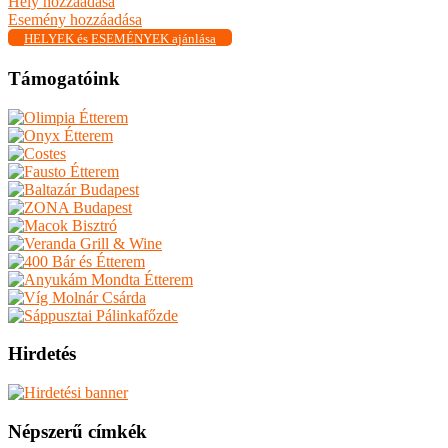
Hely hozzáadása
Esemény hozzáadása
HELYEK és ESEMÉNYEK ajánlása
Támogatóink
Hirdetés
Népszerű címkék