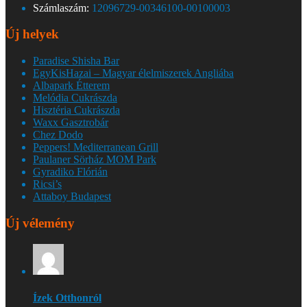
Számlaszám:
12096729-00346100-00100003
Új helyek
Paradise Shisha Bar
EgyKisHazai – Magyar élelmiszerek Angliába
Albapark Étterem
Melódia Cukrászda
Hisztéria Cukrászda
Waxx Gasztrobár
Chez Dodo
Peppers! Mediterranean Grill
Paulaner Sörház MOM Park
Gyradiko Flórián
Ricsi’s
Attaboy Budapest
Új vélemény
Ízek Otthonról