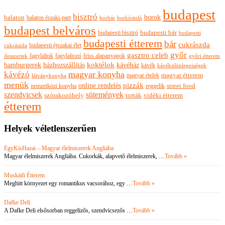
budapest
bisztró
borok
balaton
balaton északi-part
borkóstoló
borbár
budapest belváros
budapesti bisztró
budapesti bár
budapesti
budapesti étterem
bár
cukrászda
budapesti éjszakai élet
cukrászda
győr
gasztro celeb
fagylaltok
fagylaltozó
friss alapanyagok
győri étterem
desszertek
hamburgerek
koktélok
házhozszállítás
kávéház
kávék
kávékülönlegességek
magyar konyha
kávézó
magyar ételek
magyar étterem
látványkonyha
menük
pizzák
online rendelés
nemzetközi konyha
reggelik
street food
szendvicsek
sütemények
szórakozóhely
torták
vidéki étterem
étterem
Helyek véletlenszerűen
EgyKisHazai – Magyar élelmiszerek Angliába
Magyar élelmiszerek Angliába. Cukorkák, alapvető élelmiszerek, …
Tovább »
Muskátli Étterem
Meghitt környezet egy romantikus vacsorához, egy …
Tovább »
Dafke Deli
A Dafke Deli elsősorban reggelizős, szendvicsezős …
Tovább »