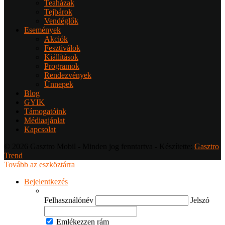
Teaházak
Tejbárok
Vendéglők
Események
Akciók
Fesztiválok
Kiállítások
Programok
Rendezvények
Ünnepek
Blog
GYIK
Támogatóink
Médiaajánlat
Kapcsolat
© 2026 Gasztro Mobil - Minden jog fenntartva - Készítette:
Gasztro
Trend
Tovább az eszköztárra
Bejelentkezés
Felhasználónév
Jelszó
Emlékezzen rám