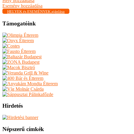
Hely hozzáadása
Esemény hozzáadása
HELYEK és ESEMÉNYEK ajánlása
Támogatóink
Hirdetés
Népszerű címkék