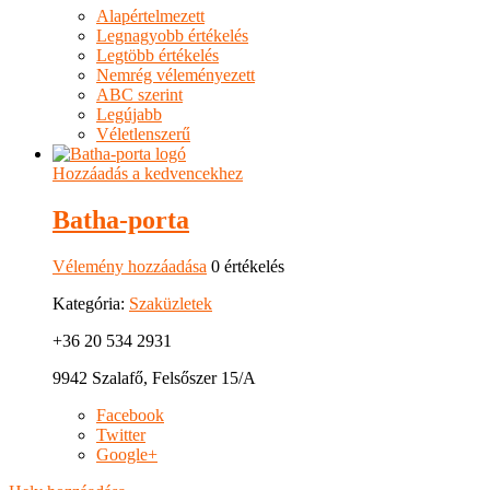
Alapértelmezett
Legnagyobb értékelés
Legtöbb értékelés
Nemrég véleményezett
ABC szerint
Legújabb
Véletlenszerű
Hozzáadás a kedvencekhez
Batha-porta
Vélemény hozzáadása
0 értékelés
Kategória:
Szaküzletek
+36 20 534 2931
9942 Szalafő, Felsőszer 15/A
Facebook
Twitter
Google+