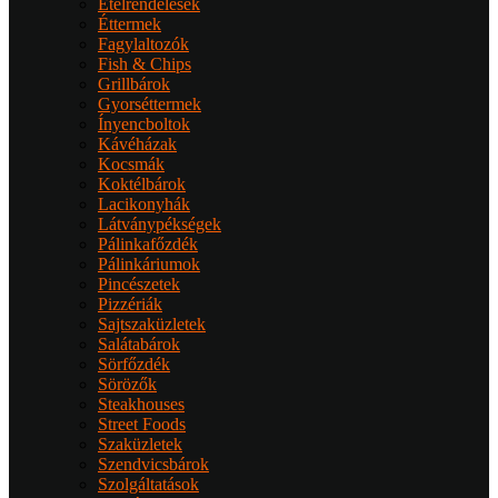
Ételrendelések
Éttermek
Fagylaltozók
Fish & Chips
Grillbárok
Gyorséttermek
Ínyencboltok
Kávéházak
Kocsmák
Koktélbárok
Lacikonyhák
Látványpékségek
Pálinkafőzdék
Pálinkáriumok
Pincészetek
Pizzériák
Sajtszaküzletek
Salátabárok
Sörfőzdék
Sörözők
Steakhouses
Street Foods
Szaküzletek
Szendvicsbárok
Szolgáltatások