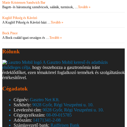
Marie Kristensen Sandwich Bar
Bagett- és háromszög szendvicsek, saláták, turmixok, …
Tovább »
Kuglóf Pékség és Kávézó
A Kuglóf Pékség és Kávézó házi …
Tovább »
Bock Pince
A Bock család igazi országos és …
Tovább »
Rólunk
A Gasztro Mobil kereső és adatbázis
elsődleges célja,
hogy összehozza a gasztronómia iránt
érdeklődőket, ezen témakörrel foglalkozó termékek és szolgáltatások
értékesítőivel.
Cégadatok
Cégnév:
Gasztro Net Kft.
Székhely:
9028 Győr, Régi Veszprémi u. 10.
Levelezési cím:
9028 Győr, Régi Veszprémi u. 10.
Cégjegyzékszám:
08-09-015785
Adószám:
14171341-2-08
Számlavezető bank:
Raiffeisen Bank