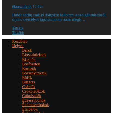
tiborszulyak
12 éve
Habár eddig csak jó dolgokat hallottam a szolgáltatásaikról,
sajnos személyes tapasztalatom során mégis…
Tetszik
Tovább
Kezdőlap
Helyek
Bárok
Bioszaküzletek
Bisztrók
Borászatok
Borozók
Borszaküzletek
Büfék
Burgers
Csárdák
Csokoládézók
Cukrászdák
Édességboltok
Élelmiszerboltok
Ételbárok