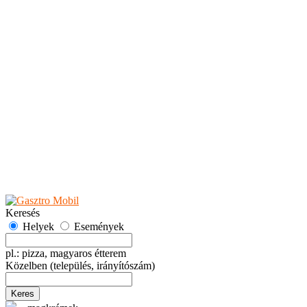
Teaházak
Tejbárok
Vendéglők
Események
Akciók
Fesztiválok
Kiállítások
Programok
Rendezvények
Ünnepek
Hely hozzáadása
Esemény hozzáadása
Ajánlás
Hirdetők részére
GYIK
Keresés
Helyek
Események
pl.: pizza, magyaros étterem
Közelben
(település, irányítószám)
Keres