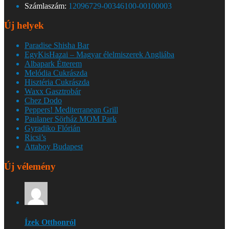
Számlaszám:
12096729-00346100-00100003
Új helyek
Paradise Shisha Bar
EgyKisHazai – Magyar élelmiszerek Angliába
Albapark Étterem
Melódia Cukrászda
Hisztéria Cukrászda
Waxx Gasztrobár
Chez Dodo
Peppers! Mediterranean Grill
Paulaner Sörház MOM Park
Gyradiko Flórián
Ricsi’s
Attaboy Budapest
Új vélemény
Ízek Otthonról