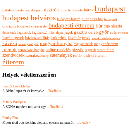
budapest
bisztró
borok
balaton
balaton északi-part
borkóstoló
borbár
budapest belváros
budapesti bisztró
budapesti bár
budapesti
budapesti étterem
bár
cukrászda
budapesti éjszakai élet
cukrászda
győr
gasztro celeb
fagylaltok
fagylaltozó
friss alapanyagok
győri étterem
desszertek
hamburgerek
koktélok
házhozszállítás
kávéház
kávék
kávékülönlegességek
magyar konyha
kávézó
magyar ételek
magyar étterem
látványkonyha
menük
pizzák
online rendelés
nemzetközi konyha
reggelik
street food
szendvicsek
sütemények
szórakozóhely
torták
vidéki étterem
étterem
Helyek véletlenszerűen
Peas & Love Ételbár
A Blaha Lujza tér és környéke …
Tovább »
ZONA Budapest
A ZONA mindent tud, amit egy …
Tovább »
Funky Pho
Mikor totál outsiderként vietnámi étterem nyitásáról …
Tovább »