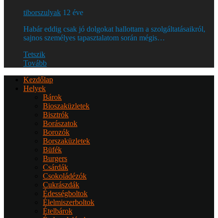
tiborszulyak
12 éve
Habár eddig csak jó dolgokat hallottam a szolgáltatásaikról,
sajnos személyes tapasztalatom során mégis…
Tetszik
Tovább
Kezdőlap
Helyek
Bárok
Bioszaküzletek
Bisztrók
Borászatok
Borozók
Borszaküzletek
Büfék
Burgers
Csárdák
Csokoládézók
Cukrászdák
Édességboltok
Élelmiszerboltok
Ételbárok