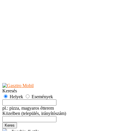
Teaházak
Tejbárok
Vendéglők
Események
Akciók
Fesztiválok
Kiállítások
Programok
Rendezvények
Ünnepek
Hely hozzáadása
Esemény hozzáadása
Ajánlás
Hirdetők részére
GYIK
Keresés
Helyek
Események
pl.: pizza, magyaros étterem
Közelben
(település, irányítószám)
Keres