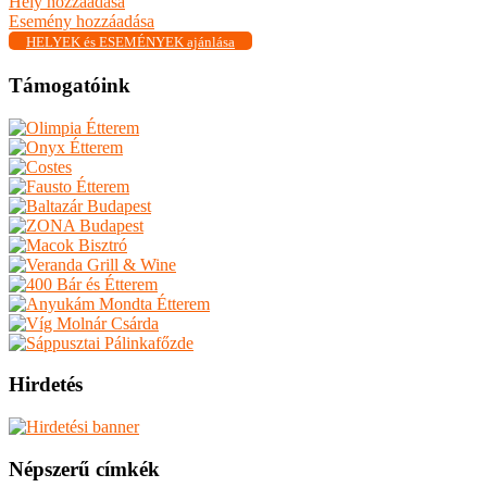
Hely hozzáadása
Esemény hozzáadása
HELYEK és ESEMÉNYEK ajánlása
Támogatóink
Hirdetés
Népszerű címkék