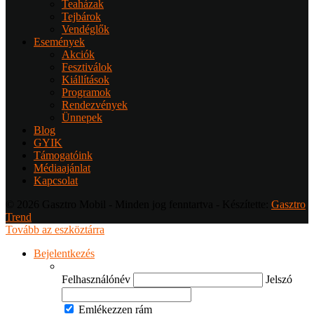
Teaházak
Tejbárok
Vendéglők
Események
Akciók
Fesztiválok
Kiállítások
Programok
Rendezvények
Ünnepek
Blog
GYIK
Támogatóink
Médiaajánlat
Kapcsolat
© 2026 Gasztro Mobil - Minden jog fenntartva - Készítette:
Gasztro
Trend
Tovább az eszköztárra
Bejelentkezés
Felhasználónév
Jelszó
Emlékezzen rám