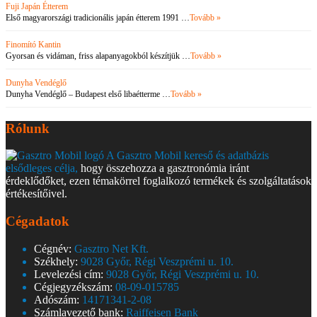
Fuji Japán Étterem
Első magyarországi tradicionális japán étterem 1991 …
Tovább »
Finomító Kantin
Gyorsan és vidáman, friss alapanyagokból készítjük …
Tovább »
Dunyha Vendéglő
Dunyha Vendéglő – Budapest első libaétterme …
Tovább »
Rólunk
A Gasztro Mobil kereső és adatbázis
elsődleges célja,
hogy összehozza a gasztronómia iránt
érdeklődőket, ezen témakörrel foglalkozó termékek és szolgáltatások
értékesítőivel.
Cégadatok
Cégnév:
Gasztro Net Kft.
Székhely:
9028 Győr, Régi Veszprémi u. 10.
Levelezési cím:
9028 Győr, Régi Veszprémi u. 10.
Cégjegyzékszám:
08-09-015785
Adószám:
14171341-2-08
Számlavezető bank:
Raiffeisen Bank