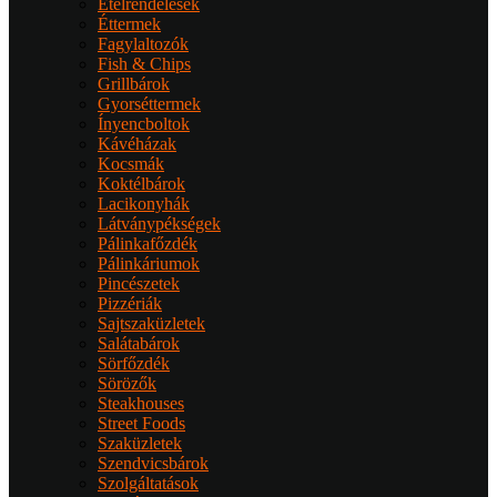
Ételrendelések
Éttermek
Fagylaltozók
Fish & Chips
Grillbárok
Gyorséttermek
Ínyencboltok
Kávéházak
Kocsmák
Koktélbárok
Lacikonyhák
Látványpékségek
Pálinkafőzdék
Pálinkáriumok
Pincészetek
Pizzériák
Sajtszaküzletek
Salátabárok
Sörfőzdék
Sörözők
Steakhouses
Street Foods
Szaküzletek
Szendvicsbárok
Szolgáltatások