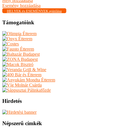
Hely hozzáadása
Esemény hozzáadása
HELYEK és ESEMÉNYEK ajánlása
Támogatóink
Hirdetés
Népszerű címkék