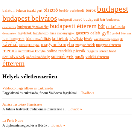
budapest
bisztró
borok
balaton
balaton északi-part
borkóstoló
borbár
budapest belváros
budapesti bisztró
budapesti bár
budapesti
budapesti étterem
bár
cukrászda
budapesti éjszakai élet
cukrászda
győr
gasztro celeb
fagylaltok
fagylaltozó
friss alapanyagok
győri étterem
desszertek
hamburgerek
koktélok
házhozszállítás
kávéház
kávék
kávékülönlegességek
magyar konyha
kávézó
magyar ételek
magyar étterem
látványkonyha
menük
pizzák
online rendelés
nemzetközi konyha
reggelik
street food
szendvicsek
sütemények
szórakozóhely
torták
vidéki étterem
étterem
Helyek véletlenszerűen
Valdocco Fagylaltozó és Cukrászda
Fagylaltozó és cukrászda, finom Valdocco fagylalttal …
Tovább »
Juhász Testvérek Pincészete
A Juhász testvérek tradicionális pincészete a …
Tovább »
La Perle Noire
A diplomata negyed és a Hősök …
Tovább »