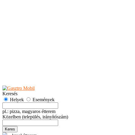
Teaházak
Tejbárok
Vendéglők
Események
Akciók
Fesztiválok
Kiállítások
Programok
Rendezvények
Ünnepek
Hely hozzáadása
Esemény hozzáadása
Ajánlás
Hirdetők részére
GYIK
Keresés
Helyek
Események
pl.: pizza, magyaros étterem
Közelben
(település, irányítószám)
Keres