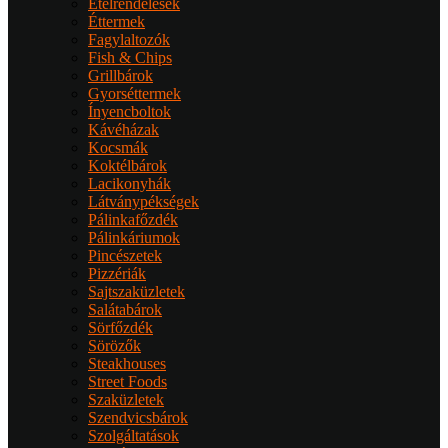
Ételrendelések
Éttermek
Fagylaltozók
Fish & Chips
Grillbárok
Gyorséttermek
Ínyencboltok
Kávéházak
Kocsmák
Koktélbárok
Lacikonyhák
Látványpékségek
Pálinkafőzdék
Pálinkáriumok
Pincészetek
Pizzériák
Sajtszaküzletek
Salátabárok
Sörfőzdék
Sörözők
Steakhouses
Street Foods
Szaküzletek
Szendvicsbárok
Szolgáltatások