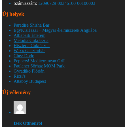
Számlaszám:
12096729-00346100-00100003
Új helyek
Paradise Shisha Bar
EgyKisHazai – Magyar élelmiszerek Angliába
Albapark Étterem
Melódia Cukrászda
Hisztéria Cukrászda
Waxx Gasztrobár
Chez Dodo
Peppers! Mediterranean Grill
Paulaner Sörház MOM Park
Gyradiko Flórián
Ricsi’s
Attaboy Budapest
Új vélemény
Ízek Otthonról