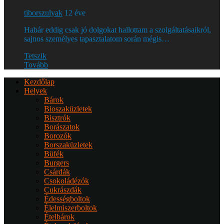
tiborszulyak
12 éve
Habár eddig csak jó dolgokat hallottam a szolgáltatásaikról,
sajnos személyes tapasztalatom során mégis…
Tetszik
Tovább
Kezdőlap
Helyek
Bárok
Bioszaküzletek
Bisztrók
Borászatok
Borozók
Borszaküzletek
Büfék
Burgers
Csárdák
Csokoládézók
Cukrászdák
Édességboltok
Élelmiszerboltok
Ételbárok