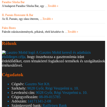
Paradise Shisha Bar
A budapesti Paradise Shisha Bar, egy …
Tovább »
IL Pastaio Ristorante & Bar
Az IL Pastaio, egy olasz étterem, …
Tovább »
Paleo Bistro
Paleolit cukrászsütemények, pékáruk, ebéd készítése és …
Tovább »
Rólunk
A Gasztro Mobil kereső és adatbázis
elsődleges célja,
hogy összehozza a gasztronómia iránt
érdeklődőket, ezen témakörrel foglalkozó termékek és szolgáltatások
értékesítőivel.
Cégadatok
Cégnév:
Gasztro Net Kft.
Székhely:
9028 Győr, Régi Veszprémi u. 10.
Levelezési cím:
9028 Győr, Régi Veszprémi u. 10.
Cégjegyzékszám:
08-09-015785
Adószám:
14171341-2-08
Számlavezető bank:
Raiffeisen Bank