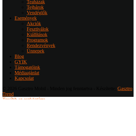
Teaházak
Tejbárok
Vendéglők
Események
Akciók
Fesztiválok
Kiállítások
Programok
Rendezvények
Ünnepek
Blog
GYIK
Támogatóink
Médiaajánlat
Kapcsolat
© 2026 Gasztro Mobil - Minden jog fenntartva - Készítette:
Gasztro
Trend
Tovább az eszköztárra
Bejelentkezés
Felhasználónév
Jelszó
Emlékezzen rám