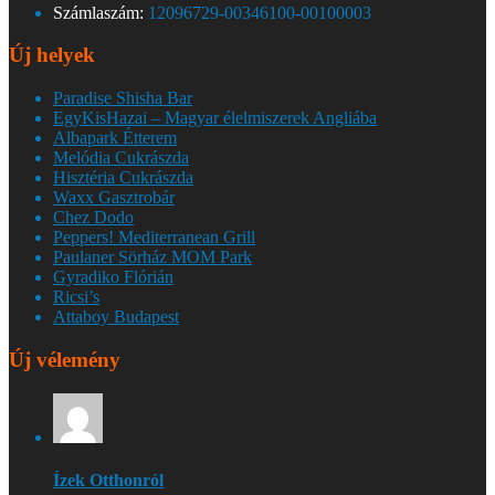
Számlaszám:
12096729-00346100-00100003
Új helyek
Paradise Shisha Bar
EgyKisHazai – Magyar élelmiszerek Angliába
Albapark Étterem
Melódia Cukrászda
Hisztéria Cukrászda
Waxx Gasztrobár
Chez Dodo
Peppers! Mediterranean Grill
Paulaner Sörház MOM Park
Gyradiko Flórián
Ricsi’s
Attaboy Budapest
Új vélemény
Ízek Otthonról