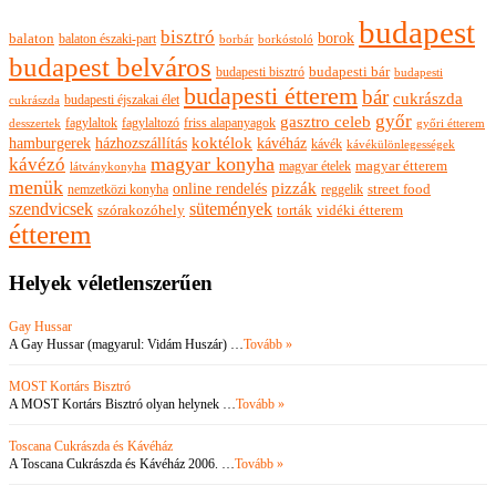
budapest
bisztró
borok
balaton
balaton északi-part
borkóstoló
borbár
budapest belváros
budapesti bisztró
budapesti bár
budapesti
budapesti étterem
bár
cukrászda
budapesti éjszakai élet
cukrászda
győr
gasztro celeb
fagylaltok
fagylaltozó
friss alapanyagok
győri étterem
desszertek
hamburgerek
koktélok
házhozszállítás
kávéház
kávék
kávékülönlegességek
magyar konyha
kávézó
magyar ételek
magyar étterem
látványkonyha
menük
pizzák
online rendelés
nemzetközi konyha
reggelik
street food
szendvicsek
sütemények
szórakozóhely
torták
vidéki étterem
étterem
Helyek véletlenszerűen
Gay Hussar
A Gay Hussar (magyarul: Vidám Huszár) …
Tovább »
MOST Kortárs Bisztró
A MOST Kortárs Bisztró olyan helynek …
Tovább »
Toscana Cukrászda és Kávéház
A Toscana Cukrászda és Kávéház 2006. …
Tovább »