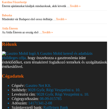
Karolina Fűszerkertje
Éttermi ajánlatunkat kínáljuk mindazoknak, akik követik …
Tovább »
Babuska
Mindenkit vár Budapest első orosz ételbárja …
Tovább »
Attila Étterem
Az Attila Étterem az ország első …
Tovább »
Rólunk
A Gasztro Mobil kereső és adatbázis
elsődleges célja,
hogy összehozza a gasztronómia iránt
érdeklődőket, ezen témakörrel foglalkozó termékek és szolgáltatások
értékesítőivel.
Cégadatok
Cégnév:
Gasztro Net Kft.
Székhely:
9028 Győr, Régi Veszprémi u. 10.
Levelezési cím:
9028 Győr, Régi Veszprémi u. 10.
Cégjegyzékszám:
08-09-015785
Adószám:
14171341-2-08
Számlavezető bank:
Raiffeisen Bank