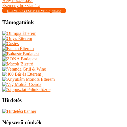
Hely hozzáadása
Esemény hozzáadása
HELYEK és ESEMÉNYEK ajánlása
Támogatóink
Hirdetés
Népszerű címkék