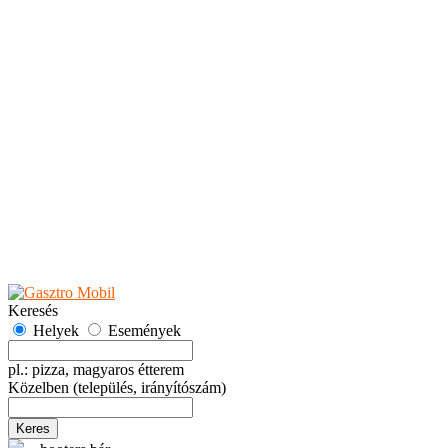
Teaházak
Tejbárok
Vendéglők
Események
Akciók
Fesztiválok
Kiállítások
Programok
Rendezvények
Ünnepek
Hely hozzáadása
Esemény hozzáadása
Ajánlás
Hirdetők részére
GYIK
Keresés
Helyek
Események
pl.: pizza, magyaros étterem
Közelben
(település, irányítószám)
Keres