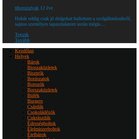
tiborszulyak
12 éve
Habár eddig csak jó dolgokat hallottam a szolgáltatásaikról,
sajnos személyes tapasztalatom során mégis…
Tetszik
Tovább
Kezdőlap
Helyek
Bárok
Bioszaküzletek
Bisztrók
Borászatok
Borozók
Borszaküzletek
Büfék
Burgers
Csárdák
Csokoládézók
Cukrászdák
Édességboltok
Élelmiszerboltok
Ételbárok