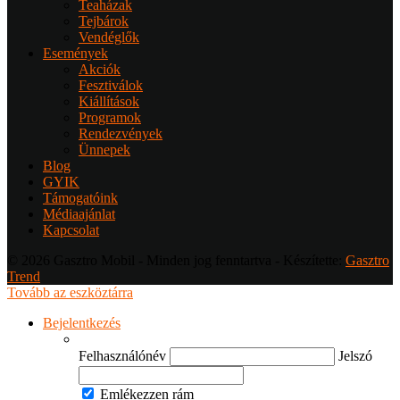
Teaházak
Tejbárok
Vendéglők
Események
Akciók
Fesztiválok
Kiállítások
Programok
Rendezvények
Ünnepek
Blog
GYIK
Támogatóink
Médiaajánlat
Kapcsolat
© 2026 Gasztro Mobil - Minden jog fenntartva - Készítette:
Gasztro
Trend
Tovább az eszköztárra
Bejelentkezés
Felhasználónév
Jelszó
Emlékezzen rám