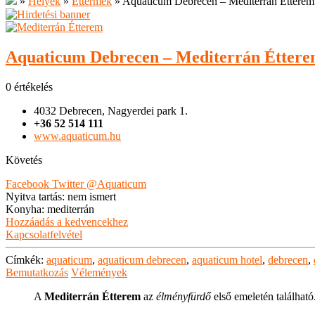
»
Helyek
»
Éttermek
»
Aquaticum Debrecen – Mediterrán Étterem
Aquaticum Debrecen – Mediterrán Étter
0 értékelés
4032 Debrecen, Nagyerdei park 1.
+36 52 514 111
www.aquaticum.hu
Követés
Facebook
Twitter
@Aquaticum
Nyitva tartás
:
nem ismert
Konyha
:
mediterrán
Hozzáadás a kedvencekhez
Kapcsolatfelvétel
Címkék:
aquaticum
,
aquaticum debrecen
,
aquaticum hotel
,
debrecen
,
Bemutatkozás
Vélemények
A
Mediterrán Étterem
az
élményfürdő
első emeletén található