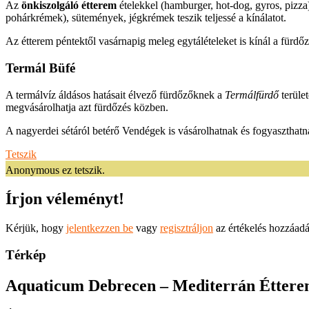
Az
önkiszolgáló étterem
ételekkel (hamburger, hot-dog, gyros, pizza)
pohárkrémek), sütemények, jégkrémek teszik teljessé a kínálatot.
Az étterem péntektől vasárnapig meleg egytálételeket is kínál a fürdőző
Termál Büfé
A termálvíz áldásos hatásait élvező fürdőzőknek a
Termálfürdő
terüle
megvásárolhatja azt fürdőzés közben.
A nagyerdei sétáról betérő Vendégek is vásárolhatnak és fogyaszthat
Tetszik
Anonymous ez tetszik.
Írjon véleményt!
Kérjük, hogy
jelentkezzen be
vagy
regisztráljon
az értékelés hozzáad
Térkép
Aquaticum Debrecen – Mediterrán Étter