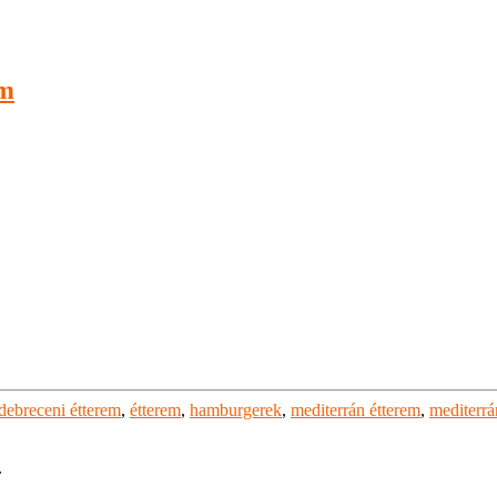
em
debreceni étterem
,
étterem
,
hamburgerek
,
mediterrán étterem
,
mediterr
.