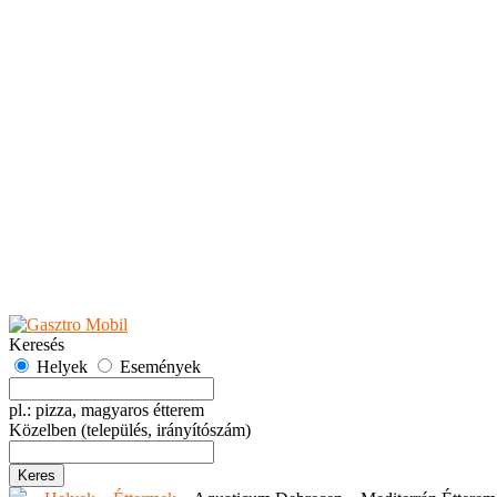
Teaházak
Tejbárok
Vendéglők
Események
Akciók
Fesztiválok
Kiállítások
Programok
Rendezvények
Ünnepek
Hely hozzáadása
Esemény hozzáadása
Ajánlás
Hirdetők részére
GYIK
Keresés
Helyek
Események
pl.: pizza, magyaros étterem
Közelben
(település, irányítószám)
Keres