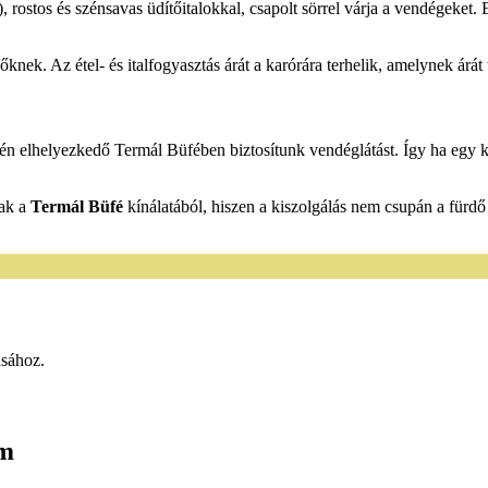
, rostos és szénsavas üdítőitalokkal, csapolt sörrel várja a vendégeket. 
knek. Az étel- és italfogyasztás árát a karórára terhelik, amelynek árát 
tén elhelyezkedő Termál Büfében biztosítunk vendéglátást. Így ha egy k
nak a
Termál Büfé
kínálatából, hiszen a kiszolgálás nem csupán a fürdő
ásához.
em