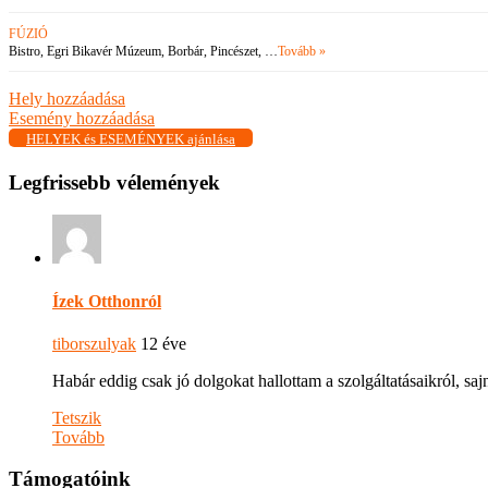
FÚZIÓ
Bistro, Egri Bikavér Múzeum, Borbár, Pincészet, …
Tovább »
Hely hozzáadása
Esemény hozzáadása
HELYEK és ESEMÉNYEK ajánlása
Legfrissebb vélemények
Ízek Otthonról
tiborszulyak
12 éve
Habár eddig csak jó dolgokat hallottam a szolgáltatásaikról, s
Tetszik
Tovább
Támogatóink