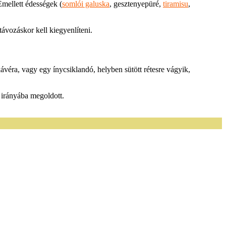
Emellett édességek (
somlói galuska
, gesztenyepüré,
tiramisu
,
távozáskor kell kiegyenlíteni.
ávéra, vagy egy ínycsiklandó, helyben sütött rétesre vágyik,
 irányába megoldott.