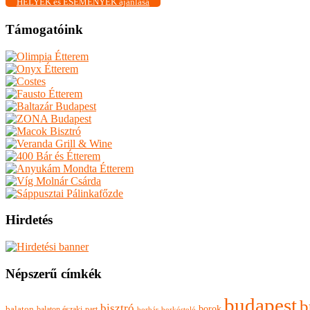
HELYEK és ESEMÉNYEK ajánlása
Támogatóink
Hirdetés
Népszerű címkék
budapest
b
bisztró
borok
balaton
balaton északi-part
borkóstoló
borbár