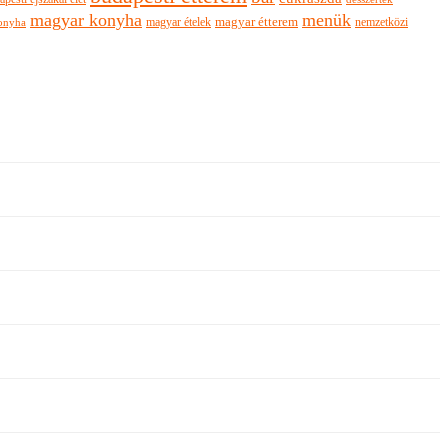
magyar konyha
menük
magyar ételek
magyar étterem
nemzetközi
onyha