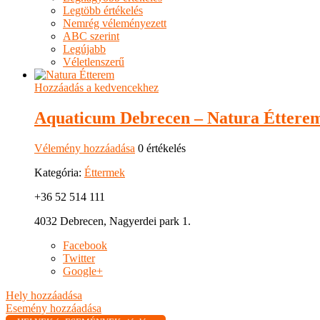
Legtöbb értékelés
Nemrég véleményezett
ABC szerint
Legújabb
Véletlenszerű
Hozzáadás a kedvencekhez
Aquaticum Debrecen – Natura Éttere
Vélemény hozzáadása
0 értékelés
Kategória:
Éttermek
+36 52 514 111
4032 Debrecen, Nagyerdei park 1.
Facebook
Twitter
Google+
Hely hozzáadása
Esemény hozzáadása