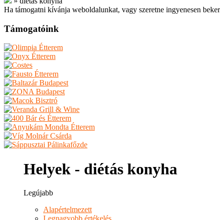
»
diétás konyha
Ha támogatni kívánja weboldalunkat, vagy szeretne ingyenesen beker
Támogatóink
Helyek - diétás konyha
Legújabb
Alapértelmezett
Legnagyobb értékelés