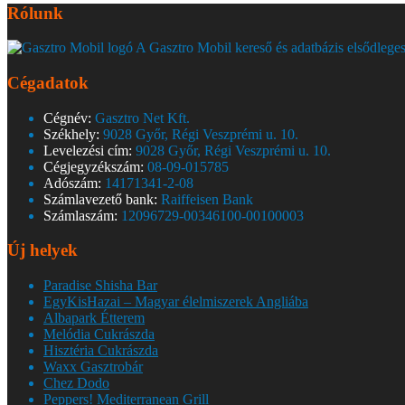
Rólunk
A Gasztro Mobil kereső és adatbázis elsődleges
Cégadatok
Cégnév:
Gasztro Net Kft.
Székhely:
9028 Győr, Régi Veszprémi u. 10.
Levelezési cím:
9028 Győr, Régi Veszprémi u. 10.
Cégjegyzékszám:
08-09-015785
Adószám:
14171341-2-08
Számlavezető bank:
Raiffeisen Bank
Számlaszám:
12096729-00346100-00100003
Új helyek
Paradise Shisha Bar
EgyKisHazai – Magyar élelmiszerek Angliába
Albapark Étterem
Melódia Cukrászda
Hisztéria Cukrászda
Waxx Gasztrobár
Chez Dodo
Peppers! Mediterranean Grill