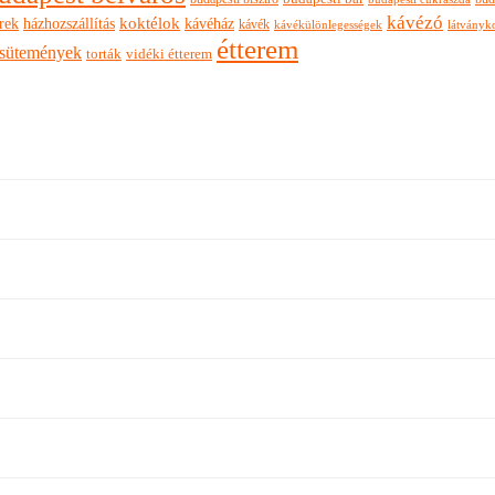
kávézó
rek
koktélok
házhozszállítás
kávéház
kávék
látványk
kávékülönlegességek
étterem
sütemények
torták
vidéki étterem