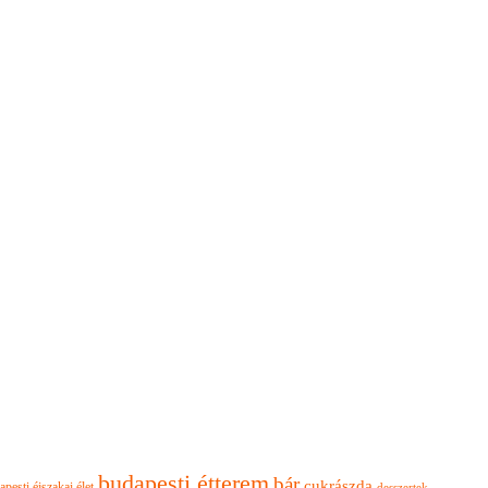
budapesti étterem
bár
cukrászda
apesti éjszakai élet
desszertek