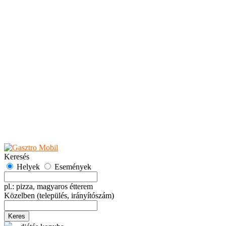
Teaházak
Tejbárok
Vendéglők
Események
Akciók
Fesztiválok
Kiállítások
Programok
Rendezvények
Ünnepek
Hely hozzáadása
Esemény hozzáadása
Ajánlás
Hirdetők részére
GYIK
Keresés
Helyek
Események
pl.: pizza, magyaros étterem
Közelben
(település, irányítószám)
Keres