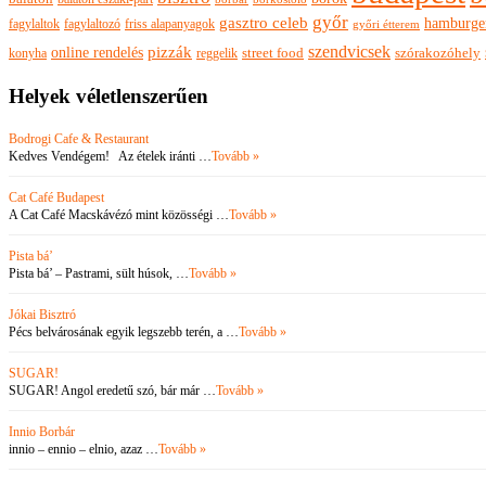
győr
gasztro celeb
hamburge
fagylaltok
fagylaltozó
friss alapanyagok
győri étterem
szendvicsek
pizzák
online rendelés
szórakozóhely
konyha
reggelik
street food
Helyek véletlenszerűen
Bodrogi Cafe & Restaurant
Kedves Vendégem! Az ételek iránti …
Tovább »
Cat Café Budapest
A Cat Café Macskávézó mint közösségi …
Tovább »
Pista bá’
Pista bá’ – Pastrami, sült húsok, …
Tovább »
Jókai Bisztró
Pécs belvárosának egyik legszebb terén, a …
Tovább »
SUGAR!
SUGAR! Angol eredetű szó, bár már …
Tovább »
Innio Borbár
innio – ennio – elnio, azaz …
Tovább »