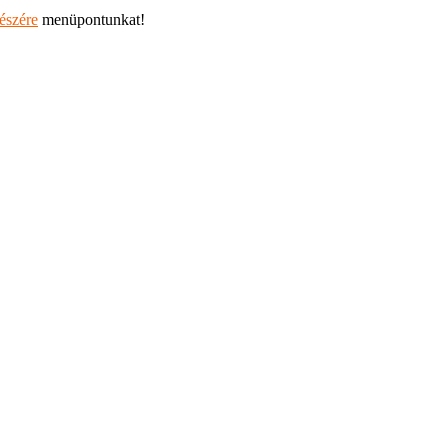
részére
menüpontunkat!